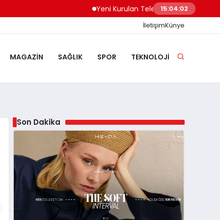
Yeni Kurulan Telegram Grupları Nasıl Keşfe
15:04:03
İletişim
Künye
MAGAZIN
SAĞLIK
SPOR
TEKNOLOJI
Son Dakika