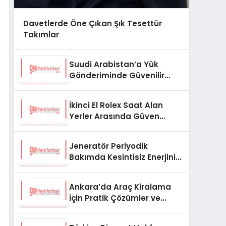
Davetlerde Öne Çıkan Şık Tesettür
Takımlar
Suudi Arabistan’a Yük
Gönderiminde Güvenilir
Lojistik ve Nakliye Çözümleri
İkinci El Rolex Saat Alan
Yerler Arasında Güven
Neden Önemlidir?
Jeneratör Periyodik
Bakımda Kesintisiz Enerjinin
Anahtarı
Ankara’da Araç Kiralama
İçin Pratik Çözümler ve
İpuçları