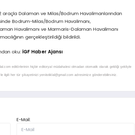
32 araçla Dalaman ve Milas/Bodrum Havalimanlarından
isinde Bodrum-Milas/Bodrum Havalimanı,
laman Havalimanı ve Marmaris-Dalaman Havalimanı
lığının gerçekleştirildiği bildirildi.
ndan oku:
İGF Haber Ajansı
klal.com editörlerinin hiçbir editoryal müdahalesi olmadan otomatik olarak geldiği şekliyle
 ilgili her tür şikayetinizi
yeniistiklal@gmail.com
adresimize gönderebilirsiniz.
E-Mail: