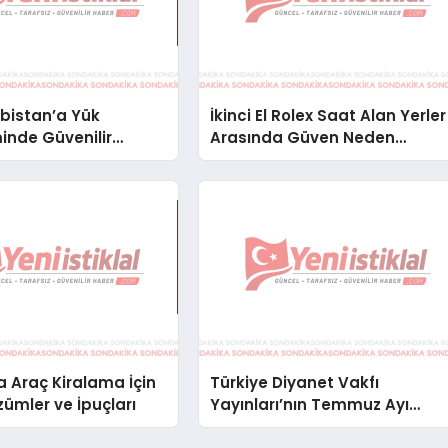
bistan’a Yük
İkinci El Rolex Saat Alan Yerler
inde Güvenilir
Arasında Güven Neden
ve Nakliye Çözümleri
Önemlidir?
 Araç Kiralama İçin
Türkiye Diyanet Vakfı
zümler ve İpuçları
Yayınları’nın Temmuz Ayı
Fırsat Köşesinde Bülent Ata