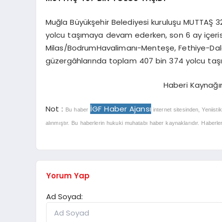
Muğla Büyükşehir Belediyesi kuruluşu MUTTAŞ 
yolcu taşımaya devam ederken, son 6 ay içer
Milas/BodrumHavalimanı-Menteşe, Fethiye-Da
güzergâhlarında toplam 407 bin 374 yolcu taşımacı
Haberi Kaynağı
Not :
İGF Haber Ajansı
Bu haber
internet sitesinden, Yeniisti
alınmıştır. Bu haberlerin hukuki muhatabı haber kaynaklarıdır. Haberlerle
Yorum Yap
Ad Soyad: