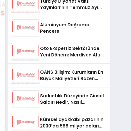
Türkiye Diyanet Vakfı
Yayınları’nın Temmuz Ayı
Fırsat Köşesinde Bülent Ata
Kitapları Var
Alüminyum Doğrama
Pencere
Oto Ekspertiz Sektöründe
Yeni Dönem: Merdiven Altı
İşletmeler Tarih Oluyor
QANS Bilişim: Kurumların En
Büyük Maliyetleri Bazen
Görünmeyenler Oluyor
Sarkıntılık Düzeyinde Cinsel
Saldırı Nedir, Nasıl
Değerlendirilir?
Küresel ayakkabı pazarının
2030’da 588 milyar doları