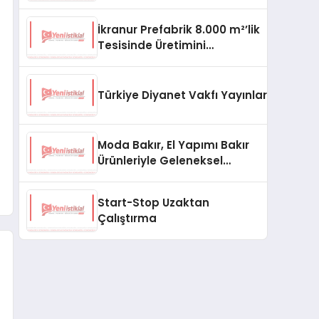
aşması bekleniyor
İkranur Prefabrik 8.000 m²’lik
Tesisinde Üretimini
Büyütüyor
Türkiye Diyanet Vakfı Yayınları, Yeni Ne
Moda Bakır, El Yapımı Bakır
Ürünleriyle Geleneksel
Zanaatkârlığı Modern
Yaşam Alanlarına Taşıyor
Start-Stop Uzaktan
Çalıştırma