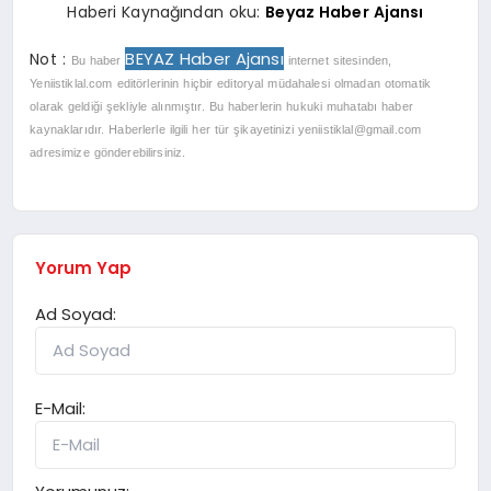
Haberi Kaynağından oku:
Beyaz Haber Ajansı
BEYAZ Haber Ajansı
Not :
Bu haber
internet sitesinden,
Yeniistiklal.com editörlerinin hiçbir editoryal müdahalesi olmadan otomatik
olarak geldiği şekliyle alınmıştır. Bu haberlerin hukuki muhatabı haber
kaynaklarıdır. Haberlerle ilgili her tür şikayetinizi
yeniistiklal@gmail.com
adresimize gönderebilirsiniz.
Yorum Yap
Ad Soyad:
E-Mail: