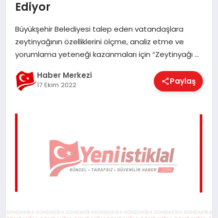
Ediyor
EĞITIM
Büyükşehir Belediyesi talep eden vatandaşlara
zeytinyağının özelliklerini ölçme, analiz etme ve
EKONOMI
yorumlama yeteneği kazanmaları için “Zeytinyağı …
Haber Merkezi
Paylaş
MAGAZIN
17 Ekim 2022
SAĞLIK
SPOR
TEKNOLOJI