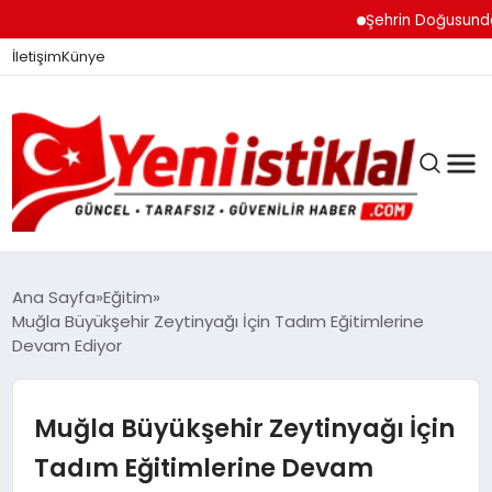
Şehrin Doğusundan Bo
İletişim
Künye
Ana Sayfa
Eğitim
Muğla Büyükşehir Zeytinyağı İçin Tadım Eğitimlerine
Devam Ediyor
GÜNDEM
Muğla Büyükşehir Zeytinyağı İçin
DÜNYA
Tadım Eğitimlerine Devam