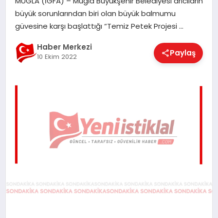
MUĞLA (İGFA) – Muğla Büyükşehir Belediyesi arıcıların
EĞITIM
büyük sorunlarından biri olan büyük balmumu
güvesine karşı başlattığı “Temiz Petek Projesi …
EKONOMI
Haber Merkezi
Paylaş
10 Ekim 2022
MAGAZIN
SAĞLIK
SPOR
TEKNOLOJI