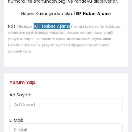
numaralı telefonundan bilgi ve randevu alabiliyorlar.
Haberi Kaynağından oku:
İGF Haber Ajansı
İGF Haber Ajansı
Not :
Bu haber
internet sitesinden, Yeniistiklal.com
editörlerinin hiçbir editoryal müdahalesi olmadan otomatik olarak geldiği
şekliyle alınmıştır. Bu haberlerin hukuki muhatabı haber kaynaklarıdır.
Haberlerle ilgili her tür şikayetinizi
yeniistiklal@gmail.com
adresimize
gönderebilirsiniz.
Yorum Yap
Ad Soyad:
E-Mail: