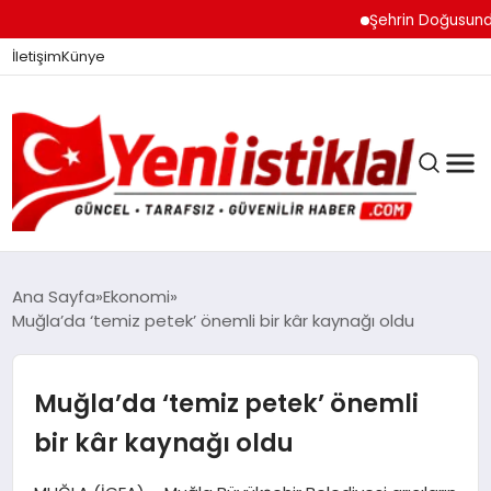
Şehrin Doğusundan B
İletişim
Künye
Ana Sayfa
Ekonomi
Muğla’da ‘temiz petek’ önemli bir kâr kaynağı oldu
GÜNDEM
Muğla’da ‘temiz petek’ önemli
DÜNYA
bir kâr kaynağı oldu