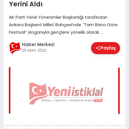
Yerini Aldı
EĞITIM
AK Parti Yerel Yönetimler Başkanlığı tarafından
Ankara Başkent Millet Bahçesi’nde “Tam Bana Göre
EKONOMI
Festival” sloganıyla gençlere yönelik olarak …
Haber Merkezi
Paylaş
MAGAZIN
05 Ekim 2022
SAĞLIK
SPOR
TEKNOLOJI