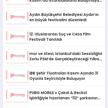
Kasım’da İstanbullularla Buluşmaya
Hazır
Aydın Büyükşehir Belediyesi Aydın’ın
en büyük festivalini düzenledi
12. Uluslararası Suç ve Ceza Film
Festivali Tanıtıldı
mor ve ötesi, İstanbul’daki Sessizliğini
Zorlu PSM’de Gerçekleştireceği Yılbaşı
Konseriyle Bozacak!
İBB Şehir Tiyatroları Kasım Ayında 31
Oyunla Seyircisiyle Buluşuyor
PUBG MOBILE x Çakal & Reckol
işbirliğiyle hazırlanan “112” şarkısının
klibi yayında