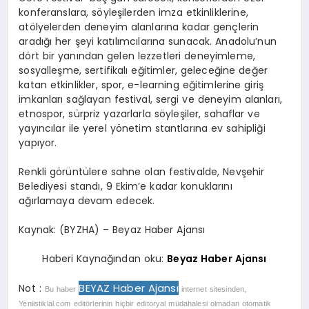
konferanslara, söyleşilerden imza etkinliklerine,
atölyelerden deneyim alanlarına kadar gençlerin
aradığı her şeyi katılımcılarına sunacak. Anadolu’nun
dört bir yanından gelen lezzetleri deneyimleme,
sosyalleşme, sertifikalı eğitimler, geleceğine değer
katan etkinlikler, spor, e-learning eğitimlerine giriş
imkanları sağlayan festival, sergi ve deneyim alanları,
etnospor, sürpriz yazarlarla söyleşiler, sahaflar ve
yayıncılar ile yerel yönetim stantlarına ev sahipliği
yapıyor.
Renkli görüntülere sahne olan festivalde, Nevşehir
Belediyesi standı, 9 Ekim’e kadar konuklarını
ağırlamaya devam edecek.
Kaynak: (BYZHA) – Beyaz Haber Ajansı
Haberi Kaynağından oku:
Beyaz Haber Ajansı
BEYAZ Haber Ajansı
Not :
Bu haber
internet sitesinden,
Yeniistiklal.com editörlerinin hiçbir editoryal müdahalesi olmadan otomatik