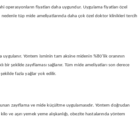
rahi operasyonların fiyatları daha uygundur. Uygulama fiyatları özel
u nedenle tüp mide ameliyatlarında daha çok özel doktor klinikleri tercih
cıyla uygulanır. Yöntem isminin tam aksine midenin %80’lik oranının
klı bir şekilde zayıflaması sağlanır. Tüm mide ameliyatları son derece
ekilde fazla yağlar yok edilir.
ice sunan zayıflama ve mide küçültme uygulamasıdır. Yöntem doğrudan
 kilo ve aşırı yemek yeme alışkanlığı, obezite hastalarında yöntem