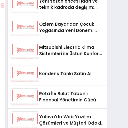
Yeni sezon öncesi idari ve
teknik kadroda değişim:
İlhan Akbaş, Diyarbekirspor
aşkanı oldu
Özlem Bayar’dan Çocuk
Yogasında Yeni Dönem:
Ebeveyn Katılımıyla
Farkındalık ve Gelişim
Mitsubishi Electric Klima
Sistemleri ile Üstün Konfor
ve Verimlilik
Kondens Tankı Satın Al
Rota İle Bulut Tabanlı
Finansal Yönetimin Gücü
Yalova’da Web Yazılım
Çözümleri ve Müşteri Odaklı