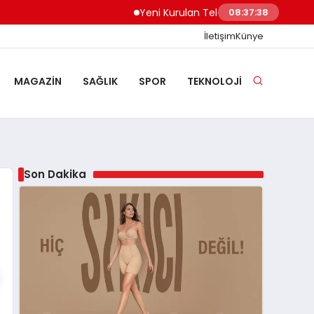
Yeni Kurulan Telegram Grupları Nasıl Keşfed
08:37:39
İletişim
Künye
MAGAZIN
SAĞLIK
SPOR
TEKNOLOJI
Son Dakika