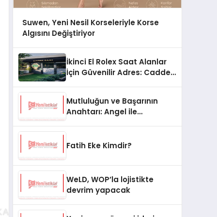
Suwen, Yeni Nesil Korseleriyle Korse
Algısını Değiştiriyor
İkinci El Rolex Saat Alanlar
İçin Güvenilir Adres: Cadde
Saat
Mutluluğun ve Başarının
Anahtarı: Angel ile
Hayatınızı Yeniden Keşfedin
Fatih Eke Kimdir?
WeLD, WOP’la lojistikte
devrim yapacak