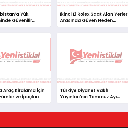
bistan’a Yük
İkinci El Rolex Saat Alan Yerler
inde Güvenilir
Arasında Güven Neden
ve Nakliye Çözümleri
Önemlidir?
 Araç Kiralama İçin
Türkiye Diyanet Vakfı
zümler ve İpuçları
Yayınları’nın Temmuz Ayı
Fırsat Köşesinde Bülent Ata
Kitapları Var