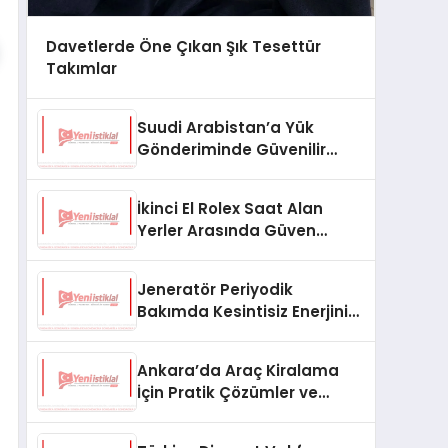
Davetlerde Öne Çıkan Şık Tesettür
Takımlar
Suudi Arabistan’a Yük
Gönderiminde Güvenilir
Lojistik ve Nakliye Çözümleri
İkinci El Rolex Saat Alan
Yerler Arasında Güven
Neden Önemlidir?
Jeneratör Periyodik
Bakımda Kesintisiz Enerjinin
Anahtarı
Ankara’da Araç Kiralama
İçin Pratik Çözümler ve
İpuçları