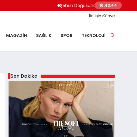
Şehrin Doğusundan Boğaz Kıyılarına Ev 
16:43:44
İletişim
Künye
MAGAZIN
SAĞLIK
SPOR
TEKNOLOJI
Son Dakika