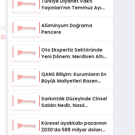
Türkiye Diyanet Vakfı
Yayınları’nın Temmuz Ayı
Fırsat Köşesinde Bülent Ata
Kitapları Var
Alüminyum Doğrama
Pencere
Oto Ekspertiz Sektöründe
Yeni Dönem: Merdiven Altı
İşletmeler Tarih Oluyor
QANS Bilişim: Kurumların En
Büyük Maliyetleri Bazen
Görünmeyenler Oluyor
Sarkıntılık Düzeyinde Cinsel
Saldırı Nedir, Nasıl
Değerlendirilir?
Küresel ayakkabı pazarının
2030’da 588 milyar doları