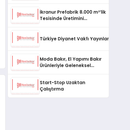
aşması bekleniyor
İkranur Prefabrik 8.000 m²’lik
Tesisinde Üretimini
Büyütüyor
Türkiye Diyanet Vakfı Yayınları, Yeni Ne
Moda Bakır, El Yapımı Bakır
Ürünleriyle Geleneksel
Zanaatkârlığı Modern
Yaşam Alanlarına Taşıyor
Start-Stop Uzaktan
Çalıştırma