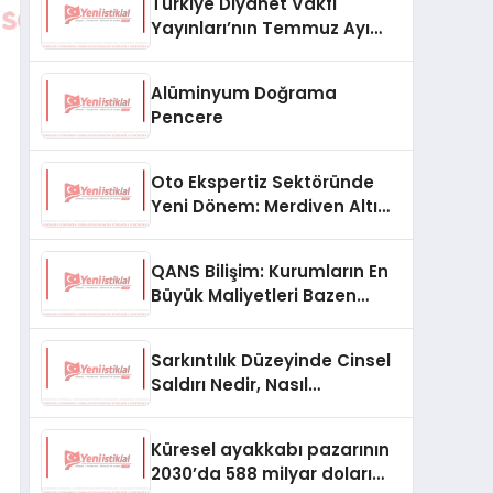
Türkiye Diyanet Vakfı
Yayınları’nın Temmuz Ayı
Fırsat Köşesinde Bülent Ata
Kitapları Var
Alüminyum Doğrama
Pencere
Oto Ekspertiz Sektöründe
Yeni Dönem: Merdiven Altı
İşletmeler Tarih Oluyor
QANS Bilişim: Kurumların En
Büyük Maliyetleri Bazen
Görünmeyenler Oluyor
Sarkıntılık Düzeyinde Cinsel
Saldırı Nedir, Nasıl
Değerlendirilir?
Küresel ayakkabı pazarının
2030’da 588 milyar doları