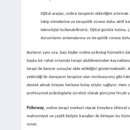
Dijital araçlar, online terapinin etkinliğini artırma
takip etmelerine ve terapötik sürece daha aktif ka
teknolojiyi kullanabilirsiniz. Dijital günlük tutma, ç
durumlarını anlamalarına ve terapötik sürece daha e
Bunların yanı sıra, bazı kişiler online psikolog hizmetini 
başka bir rahat ortamda terapi alabilmesinden kaynaklanabili
terapi ile benzer sonuçlar elde edildiğini göstermektedir. A
yetkinliği ile danışanın terapiye olan motivasyonu gibi fak
destek almak isteyen herkese kolay erişim sağlıyor. Hem
profesyonel psikologlarla ücretsiz olarak görüşme fırsatı ya
Psikoway
, online terapi merkezi olarak bireylere zihinsel s
mahremiyet ve çeşitli iletişim kanalları ile birleşen bu hi
sunar.