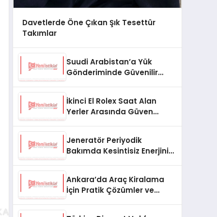
Davetlerde Öne Çıkan Şık Tesettür
Takımlar
Suudi Arabistan’a Yük
Gönderiminde Güvenilir
Lojistik ve Nakliye Çözümleri
İkinci El Rolex Saat Alan
Yerler Arasında Güven
Neden Önemlidir?
Jeneratör Periyodik
Bakımda Kesintisiz Enerjinin
Anahtarı
Ankara’da Araç Kiralama
İçin Pratik Çözümler ve
İpuçları