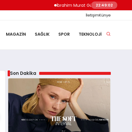
İbrahim Murat Gündüz: Malgaç’tan Nazilli’nin
22:49:03
İletişim
Künye
MAGAZIN
SAĞLIK
SPOR
TEKNOLOJI
Son Dakika