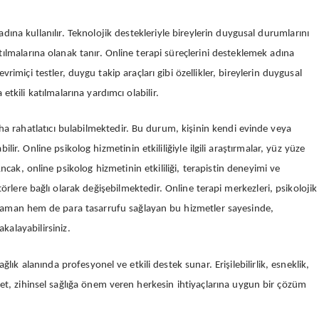
k adına kullanılır. Teknolojik destekleriyle bireylerin duygusal durumlarını
tılmalarına olanak tanır. Online terapi süreçlerini desteklemek adına
evrimiçi testler, duygu takip araçları gibi özellikler, bireylerin duygusal
tkili katılmalarına yardımcı olabilir.
daha rahatlatıcı bulabilmektedir. Bu durum, kişinin kendi evinde veya
r. Online psikolog hizmetinin etkililiğiyle ilgili araştırmalar, yüz yüze
ncak, online psikolog hizmetinin etkililiği, terapistin deneyimi ve
törlere bağlı olarak değişebilmektedir. Online terapi merkezleri, psikolojik
 zaman hem de para tasarrufu sağlayan bu hizmetler sayesinde,
kalayabilirsiniz.
ağlık alanında profesyonel ve etkili destek sunar. Erişilebilirlik, esneklik,
zmet, zihinsel sağlığa önem veren herkesin ihtiyaçlarına uygun bir çözüm