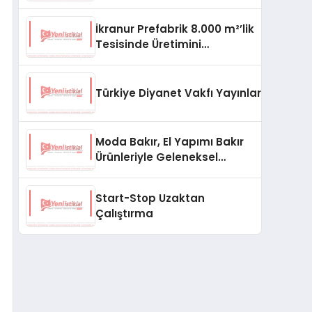
aşması bekleniyor
İkranur Prefabrik 8.000 m²’lik
Tesisinde Üretimini
Büyütüyor
Türkiye Diyanet Vakfı Yayınları, Yeni Ne
Moda Bakır, El Yapımı Bakır
Ürünleriyle Geleneksel
Zanaatkârlığı Modern
Yaşam Alanlarına Taşıyor
Start-Stop Uzaktan
Çalıştırma