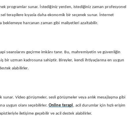
esnek programlar sunar. İstediğiniz yerden, istediğiniz zaman profesyonel
neksel terapilere kıyasla daha ekonomik bir seçenek sunar. İnternet
a beklemeye harcanan zaman gibi maliyetleri azaltabilir.
erapi seanslarını geçirme imkânı tanır. Bu, mahremiyetin ve güvenliğin
ş bir uzman kadrosuna sahiptir. Bireyler, kendi ihtiyaçlarına en uygun
stek alabilirler.
destek sunar. Video görüşmeler, sesli görüşmeler veya anlık mesajlaşma gibi
ına uygun olanı seçebilirler.
Online terapi
, acil durumlar için hızlı erişim
stleriyle iletişime geçebilir ve acil destek alabilirler.