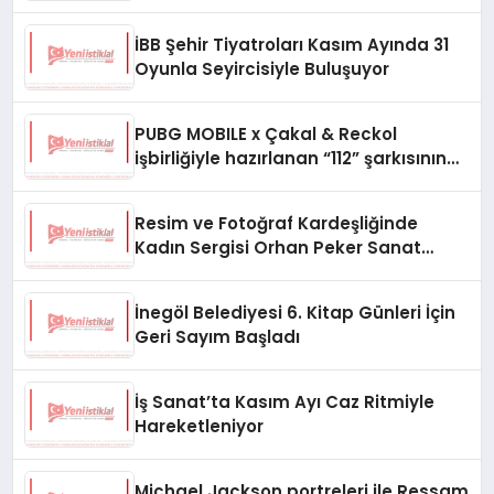
Konseriyle Bozacak!
İBB Şehir Tiyatroları Kasım Ayında 31
Oyunla Seyircisiyle Buluşuyor
PUBG MOBILE x Çakal & Reckol
işbirliğiyle hazırlanan “112” şarkısının
klibi yayında
Resim ve Fotoğraf Kardeşliğinde
Kadın Sergisi Orhan Peker Sanat
Galerisi’nde
İnegöl Belediyesi 6. Kitap Günleri İçin
Geri Sayım Başladı
İş Sanat’ta Kasım Ayı Caz Ritmiyle
Hareketleniyor
Michael Jackson portreleri ile Ressam