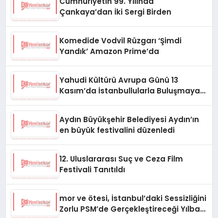
Cumhuriyetin 99. Yılında
Çankaya’dan İki Sergi Birden
Komedide Vodvil Rüzgarı ‘Şimdi
Yandık’ Amazon Prime’da
Yahudi Kültürü Avrupa Günü 13
Kasım’da İstanbullularla Buluşmaya
Hazır
Aydın Büyükşehir Belediyesi Aydın’ın
en büyük festivalini düzenledi
12. Uluslararası Suç ve Ceza Film
Festivali Tanıtıldı
mor ve ötesi, İstanbul’daki Sessizliğini
Zorlu PSM’de Gerçekleştireceği Yılbaşı