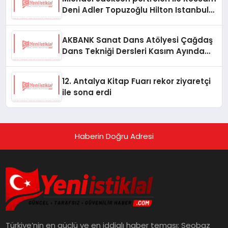
Deni Adler Topuzoğlu Hilton Istanbul
Maslak’ta
AKBANK Sanat Dans Atölyesi Çağdaş
Dans Tekniği Dersleri Kasım Ayında
Başlıyor
12. Antalya Kitap Fuarı rekor ziyaretçi
ile sona erdi
Haberin Doğru Adresi
Türkiye’nin en güçlü ve en iddialı haber teması: Seobaz