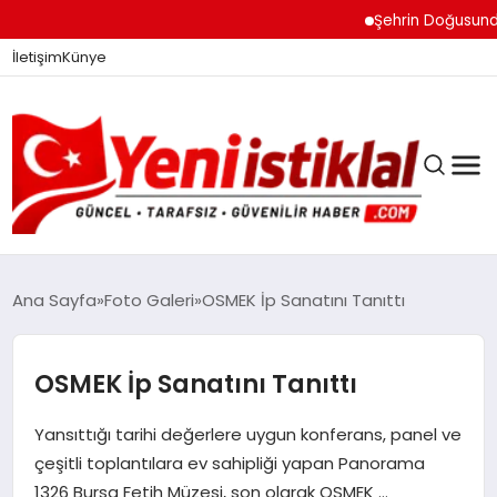
Şehrin Doğusundan 
İletişim
Künye
Ana Sayfa
Foto Galeri
OSMEK İp Sanatını Tanıttı
GÜNDEM
OSMEK İp Sanatını Tanıttı
Yansıttığı tarihi değerlere uygun konferans, panel ve
DÜNYA
çeşitli toplantılara ev sahipliği yapan Panorama
1326 Bursa Fetih Müzesi, son olarak OSMEK …