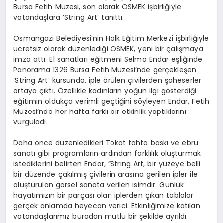
Bursa Fetih Müzesi, son olarak OSMEK işbirliğiyle
vatandaşlara ‘String Art’ tanıttı.
Osmangazi Belediyesi’nin Halk Eğitim Merkezi işbirliğiyle
ücretsiz olarak düzenlediği OSMEK, yeni bir çalışmaya
imza attı. El sanatları eğitmeni Selma Endar eşliğinde
Panorama 1326 Bursa Fetih Müzesi’nde gerçekleşen
‘String Art’ kursunda, iple örülen çivilerden şaheserler
ortaya çıktı. Özellikle kadınların yoğun ilgi gösterdiği
eğitimin oldukça verimli geçtiğini söyleyen Endar, Fetih
Müzesi’nde her hafta farklı bir etkinlik yaptıklarını
vurguladı.
Daha önce düzenledikleri Tokat tahta baskı ve ebru
sanatı gibi programların ardından farklılık oluşturmak
istediklerini belirten Endar, “String Art, bir yüzeye belli
bir düzende çakılmış çivilerin arasına gerilen ipler ile
oluşturulan görsel sanata verilen isimdir. Günlük
hayatımızın bir parçası olan iplerden çıkan tablolar
gerçek anlamda heyecan verici. Etkinliğimize katılan
vatandaşlarımız buradan mutlu bir şekilde ayrıldı.