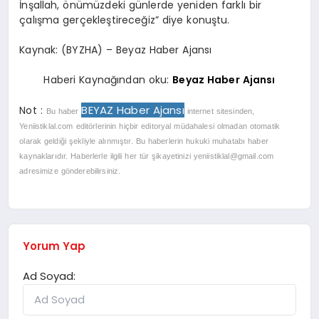
İnşallah, önümüzdeki günlerde yeniden farklı bir
çalışma gerçekleştireceğiz” diye konuştu.
Kaynak: (BYZHA) – Beyaz Haber Ajansı
Haberi Kaynağından oku:
Beyaz Haber Ajansı
BEYAZ Haber Ajansı
Not :
Bu haber
internet sitesinden,
Yeniistiklal.com editörlerinin hiçbir editoryal müdahalesi olmadan otomatik
olarak geldiği şekliyle alınmıştır. Bu haberlerin hukuki muhatabı haber
kaynaklarıdır. Haberlerle ilgili her tür şikayetinizi
yeniistiklal@gmail.com
adresimize gönderebilirsiniz.
Yorum Yap
Ad Soyad: