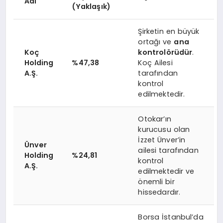
Adı
(Yaklaşık)
Şirketin en büyük
ortağı ve
ana
Koç
kontrolörüdür
.
Holding
%47,38
Koç Ailesi
A.Ş.
tarafından
kontrol
edilmektedir.
Otokar’ın
kurucusu olan
İzzet Ünver’in
Ünver
ailesi tarafından
Holding
%24,81
kontrol
A.Ş.
edilmektedir ve
önemli bir
hissedardır.
Borsa İstanbul’da