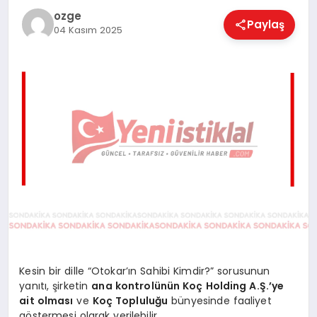
EĞITIM
ozge
Paylaş
04 Kasım 2025
EKONOMI
MAGAZIN
SAĞLIK
SPOR
Kesin bir dille “Otokar’ın Sahibi Kimdir?” sorusunun
TEKNOLOJI
yanıtı, şirketin
ana kontrolünün Koç Holding A.Ş.’ye
ait olması
ve
Koç Topluluğu
bünyesinde faaliyet
göstermesi olarak verilebilir.