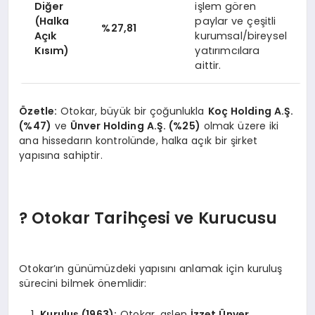
Diğer
işlem gören
(Halka
paylar ve çeşitli
%27,81
Açık
kurumsal/bireysel
Kısım)
yatırımcılara
aittir.
Özetle:
Otokar, büyük bir çoğunlukla
Koç Holding A.Ş.
(%47)
ve
Ünver Holding A.Ş. (%25)
olmak üzere iki
ana hissedarın kontrolünde, halka açık bir şirket
yapısına sahiptir.
? Otokar Tarihçesi ve Kurucusu
Otokar’ın günümüzdeki yapısını anlamak için kuruluş
sürecini bilmek önemlidir:
Kuruluş (1963):
Otokar, aslen
İzzet Ünver