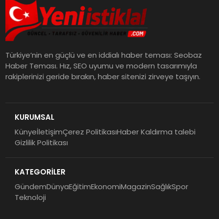
Türkiye’nin en güçlü ve en iddialı haber teması: Seobaz
Haber Teması. Hız, SEO uyumu ve modern tasarımıyla
rakiplerinizi geride bırakın, haber sitenizi zirveye taşıyın.
KURUMSAL
Künye
İletişim
Çerez Politikası
Haber Kaldırma talebi
Gizlilik Politikası
KATEGORİLER
Gündem
Dünya
Eğitim
Ekonomi
Magazin
Sağlık
Spor
Teknoloji