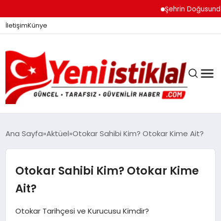
Şehrin Doğusundan B
İletişim
Künye
Ana Sayfa
Aktüel
Otokar Sahibi Kim? Otokar Kime Ait?
GÜNDEM
Otokar Sahibi Kim? Otokar Kime
Ait?
DÜNYA
Otokar Tarihçesi ve Kurucusu Kimdir?