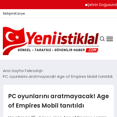
Şehrin Doğusundan Boğ
İletişim
Künye
Ana Sayfa
Teknoloji
PC oyunlarını aratmayacak! Age of Empires Mobil tanıtıldı
GÜNDEM
PC oyunlarını aratmayacak! Age
DÜNYA
of Empires Mobil tanıtıldı