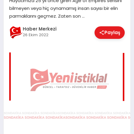
Hayatımıza 25 yıl önce giren Age of Empires serisini
EĞITIM
bilmeyen veya hiç oynamamış insan sayısı bir elin
parmaklarını geçmez. Zaten son …
EKONOMI
Haber Merkezi
Paylaş
26 Ekim 2022
MAGAZIN
SAĞLIK
SPOR
TEKNOLOJI