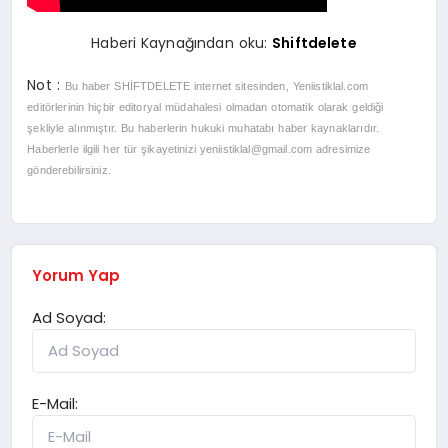
Haberi Kaynağından oku:
Shiftdelete
Not :
Bu haber SHİFTDELETE
internet sitesinden, Yeniistiklal.com
editörlerinin hiçbir editoryal müdahalesi olmadan otomatik olarak geldiği
şekliyle alınmıştır. Bu haberlerin hukuki muhatabı haber kaynaklarıdır.
Haberlerle ilgili her tür şikayetinizi
yeniistiklal@gmail.com
adresimize
gönderebilirsiniz.
Yorum Yap
Ad Soyad:
E-Mail: