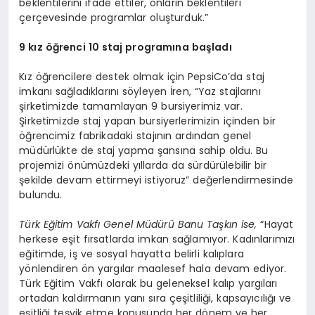
beklentilerini ifade ettiler, onların beklentileri
çerçevesinde programlar oluşturduk.”
9 kız öğrenci 10 staj programına başladı
Kız öğrencilere destek olmak için PepsiCo’da staj
imkanı sağladıklarını söyleyen İren, “Yaz stajlarını
şirketimizde tamamlayan 9 bursiyerimiz var.
Şirketimizde staj yapan bursiyerlerimizin içinden bir
öğrencimiz fabrikadaki stajının ardından genel
müdürlükte de staj yapma şansına sahip oldu. Bu
projemizi önümüzdeki yıllarda da sürdürülebilir bir
şekilde devam ettirmeyi istiyoruz” değerlendirmesinde
bulundu.
Türk Eğitim Vakfı Genel Müdürü Banu Taşkın ise,
“Hayat
herkese eşit fırsatlarda imkan sağlamıyor. Kadınlarımızı
eğitimde, iş ve sosyal hayatta belirli kalıplara
yönlendiren ön yargılar maalesef hala devam ediyor.
Türk Eğitim Vakfı olarak bu geleneksel kalıp yargıları
ortadan kaldırmanın yanı sıra çeşitliliği, kapsayıcılığı ve
eşitliği teşvik etme konusunda her dönem ve her