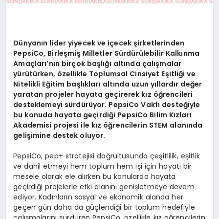
Dünyanın lider yiyecek ve içecek şirketlerinden
PepsiCo,
Birleşmiş Milletler Sürdürülebilir Kalkınma
Amaçları’nın birçok başlığı altında çalışmalar
yürütürken, özellikle Toplumsal Cinsiyet Eşitliği ve
Nitelikli Eğitim başlıkları altında uzun yıllardır değer
yaratan projeler hayata geçirerek kız öğrencileri
desteklemeyi sürdürüyor. PepsiCo Vakfı desteğiyle
bu konuda hayata geçirdiği PepsiCo Bilim Kızları
Akademisi projesi ile kız öğrencilerin STEM alanında
gelişimine destek oluyor.
PepsiCo, pep+ stratejisi doğrultusunda
çeşitlilik, eşitlik
ve dahil etmeyi hem toplum hem işi için hayati bir
mesele olarak ele alırken bu konularda hayata
geçirdiği projelerle etki alanını genişletmeye devam
ediyor. Kadınların sosyal ve ekonomik alanda her
geçen gün daha da güçlendiği bir toplum hedefiyle
çalışmalarını sürdüren
PepsiCo, özellikle kız öğrencilerin