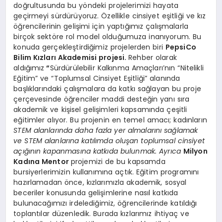
doğrultusunda bu yöndeki projelerimizi hayata
geçirmeyi sürdürüyoruz. Özellikle cinsiyet eşitliği ve kız
öğrencilerinin gelişimi için yaptığımız çalışmalarla
birçok sektöre rol model olduğumuza inanıyorum. Bu
konuda gerçekleştirdiğimiz projelerden biri
PepsiCo
Bilim Kızları Akademisi projesi.
Rehber olarak
aldığımız
“
Sürdürülebilir Kalkınma Amaçları’nın “Nitelikli
Eğitim” ve “Toplumsal Cinsiyet Eşitliği” alanında
başlıklarındaki çalışmalara da katkı sağlayan bu proje
çerçevesinde öğrenciler maddi desteğin yanı sıra
akademik ve kişisel gelişimleri kapsamında çeşitli
eğitimler alıyor. Bu projenin en temel amacı; kadınların
STEM alanlarında daha fazla yer almalarını sağlamak
ve STEM alanlarına katılımda oluşan toplumsal cinsiyet
açığının kapanmasına katkıda bulunmak. Ayrıca
Milyon
Kadına Mentor
projemizi de bu kapsamda
bursiyerlerimizin kullanımına açtık. Eğitim programını
hazırlamadan önce, kızlarımızla akademik, sosyal
beceriler konusunda gelişimlerine nasıl katkıda
bulunacağımızı irdelediğimiz, öğrencilerinde katıldığı
toplantılar düzenledik. Burada kızlarımız ihtiyaç ve