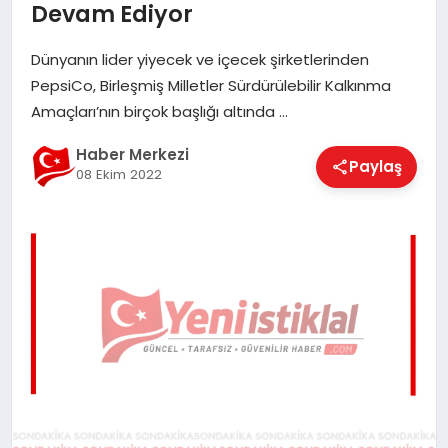
Devam Ediyor
EĞITIM
Dünyanın lider yiyecek ve içecek şirketlerinden
PepsiCo, Birleşmiş Milletler Sürdürülebilir Kalkınma
EKONOMI
Amaçları’nın birçok başlığı altında …
Haber Merkezi
Paylaş
MAGAZIN
08 Ekim 2022
SAĞLIK
SPOR
TEKNOLOJI