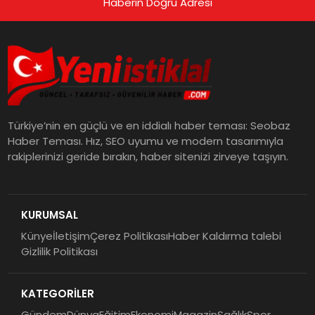
Haberin Doğru Adresi
Türkiye’nin en güçlü ve en iddialı haber teması: Seobaz
Haber Teması. Hız, SEO uyumu ve modern tasarımıyla
rakiplerinizi geride bırakın, haber sitenizi zirveye taşıyın.
KURUMSAL
Künye
İletişim
Çerez Politikası
Haber Kaldırma talebi
Gizlilik Politikası
KATEGORİLER
Gündem
Dünya
Eğitim
Ekonomi
Magazin
Sağlık
Spor