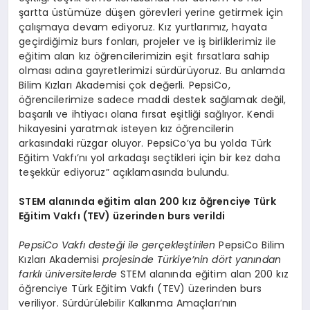
şartta üstümüze düşen görevleri yerine getirmek için
çalışmaya devam ediyoruz. Kız yurtlarımız, hayata
geçirdiğimiz burs fonları, projeler ve iş birliklerimiz ile
eğitim alan kız öğrencilerimizin eşit fırsatlara sahip
olması adına gayretlerimizi sürdürüyoruz. Bu anlamda
Bilim Kızları Akademisi çok değerli. PepsiCo,
öğrencilerimize sadece maddi destek sağlamak değil,
başarılı ve ihtiyacı olana fırsat eşitliği sağlıyor. Kendi
hikayesini yaratmak isteyen kız öğrencilerin
arkasındaki rüzgar oluyor. PepsiCo’ya bu yolda Türk
Eğitim Vakfı’nı yol arkadaşı seçtikleri için bir kez daha
teşekkür ediyoruz” açıklamasında bulundu.
STEM alanında eğitim alan 200 kız öğrenciye Türk
Eğitim Vakfı (TEV) üzerinden burs verildi
PepsiCo Vakfı desteği ile gerçekleştirilen
PepsiCo Bilim
Kızları Akademisi
projesinde Türkiye’nin dört yanından
farklı üniversitelerde
STEM alanında eğitim alan 200 kız
öğrenciye Türk Eğitim Vakfı (TEV) üzerinden burs
veriliyor. Sürdürülebilir Kalkınma Amaçları’nın