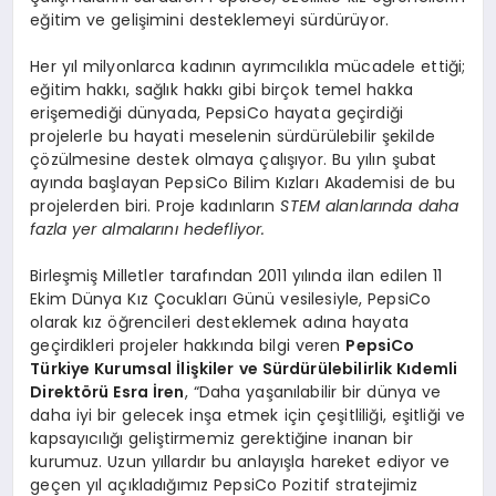
eğitim ve gelişimini desteklemeyi sürdürüyor.
Her yıl milyonlarca kadının ayrımcılıkla mücadele ettiği;
eğitim hakkı, sağlık hakkı gibi birçok temel hakka
erişemediği dünyada, PepsiCo hayata geçirdiği
projelerle bu hayati meselenin sürdürülebilir şekilde
çözülmesine destek olmaya çalışıyor. Bu yılın şubat
ayında başlayan PepsiCo Bilim Kızları Akademisi de bu
projelerden biri. Proje kadınların
STEM alanlarında daha
fazla yer almalarını hedefliyor.
Birleşmiş Milletler tarafından 2011 yılında ilan edilen 11
Ekim Dünya Kız Çocukları Günü vesilesiyle, PepsiCo
olarak kız öğrencileri desteklemek adına hayata
geçirdikleri projeler hakkında bilgi veren
PepsiCo
Türkiye Kurumsal İlişkiler ve Sürdürülebilirlik Kıdemli
Direktörü Esra İren
, “Daha yaşanılabilir bir dünya ve
daha iyi bir gelecek inşa etmek için çeşitliliği, eşitliği ve
kapsayıcılığı geliştirmemiz gerektiğine inanan bir
kurumuz. Uzun yıllardır bu anlayışla hareket ediyor ve
geçen yıl açıkladığımız PepsiCo Pozitif stratejimiz