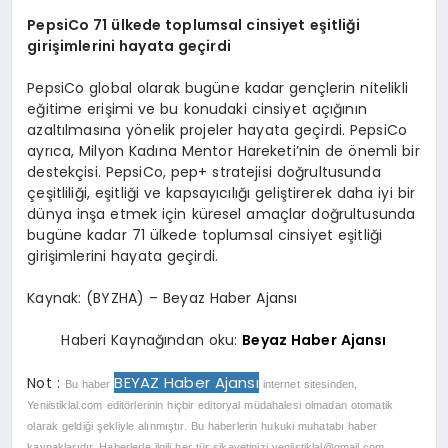
PepsiCo 71 ülkede toplumsal cinsiyet eşitliği
girişimlerini hayata geçirdi
PepsiCo global olarak bugüne kadar gençlerin nitelikli
eğitime erişimi ve bu konudaki cinsiyet açığının
azaltılmasına yönelik projeler hayata geçirdi. PepsiCo
ayrıca, Milyon Kadına Mentor Hareketi’nin de önemli bir
destekçisi. PepsiCo, pep+ stratejisi doğrultusunda
çeşitliliği, eşitliği ve kapsayıcılığı geliştirerek daha iyi bir
dünya inşa etmek için küresel amaçlar doğrultusunda
bugüne kadar 71 ülkede toplumsal cinsiyet eşitliği
girişimlerini hayata geçirdi.
Kaynak: (BYZHA) – Beyaz Haber Ajansı
Haberi Kaynağından oku:
Beyaz Haber Ajansı
BEYAZ Haber Ajansı
Not :
Bu haber
internet sitesinden,
Yeniistiklal.com editörlerinin hiçbir editoryal müdahalesi olmadan otomatik
olarak geldiği şekliyle alınmıştır. Bu haberlerin hukuki muhatabı haber
kaynaklarıdır. Haberlerle ilgili her tür şikayetinizi
yeniistiklal@gmail.com