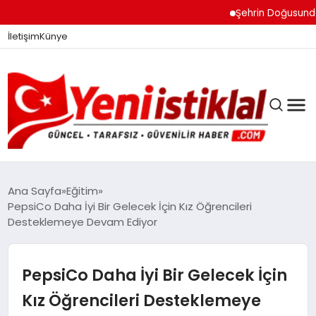
Şehrin Doğusundan Boğa
İletişim
Künye
Ana Sayfa
Eğitim
PepsiCo Daha İyi Bir Gelecek İçin Kız Öğrencileri
Desteklemeye Devam Ediyor
GÜNDEM
PepsiCo Daha İyi Bir Gelecek İçin
DÜNYA
Kız Öğrencileri Desteklemeye