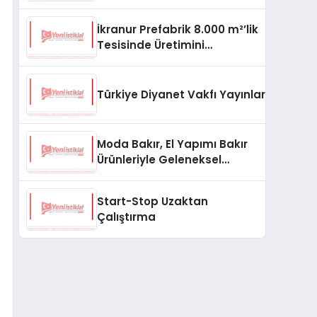
aşması bekleniyor
İkranur Prefabrik 8.000 m²’lik
Tesisinde Üretimini
Büyütüyor
Türkiye Diyanet Vakfı Yayınları, Yeni Ne
Moda Bakır, El Yapımı Bakır
Ürünleriyle Geleneksel
Zanaatkârlığı Modern
Yaşam Alanlarına Taşıyor
Start-Stop Uzaktan
Çalıştırma