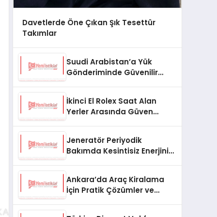
Davetlerde Öne Çıkan Şık Tesettür
Takımlar
Suudi Arabistan’a Yük
Gönderiminde Güvenilir
Lojistik ve Nakliye Çözümleri
İkinci El Rolex Saat Alan
Yerler Arasında Güven
Neden Önemlidir?
Jeneratör Periyodik
Bakımda Kesintisiz Enerjinin
Anahtarı
Ankara’da Araç Kiralama
İçin Pratik Çözümler ve
İpuçları