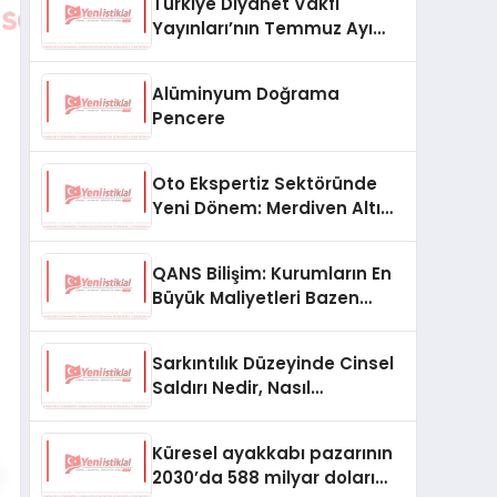
Türkiye Diyanet Vakfı
Yayınları’nın Temmuz Ayı
Fırsat Köşesinde Bülent Ata
Kitapları Var
Alüminyum Doğrama
Pencere
Oto Ekspertiz Sektöründe
Yeni Dönem: Merdiven Altı
İşletmeler Tarih Oluyor
QANS Bilişim: Kurumların En
Büyük Maliyetleri Bazen
Görünmeyenler Oluyor
Sarkıntılık Düzeyinde Cinsel
Saldırı Nedir, Nasıl
Değerlendirilir?
Küresel ayakkabı pazarının
2030’da 588 milyar doları