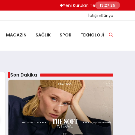
Yeni Kurulan Telegram Grupları Nasıl Keşf
13:27:26
İletişim
Künye
MAGAZIN
SAĞLIK
SPOR
TEKNOLOJI
Son Dakika