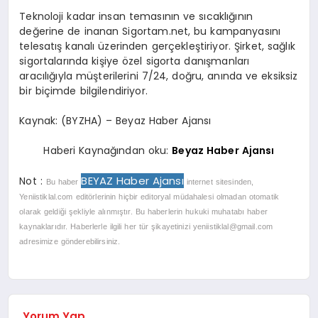
Teknoloji kadar insan temasının ve sıcaklığının
değerine de inanan Sigortam.net, bu kampanyasını
telesatış kanalı üzerinden gerçekleştiriyor. Şirket, sağlık
sigortalarında kişiye özel sigorta danışmanları
aracılığıyla müşterilerini 7/24, doğru, anında ve eksiksiz
bir biçimde bilgilendiriyor.
Kaynak: (BYZHA) – Beyaz Haber Ajansı
Haberi Kaynağından oku:
Beyaz Haber Ajansı
BEYAZ Haber Ajansı
Not :
Bu haber
internet sitesinden,
Yeniistiklal.com editörlerinin hiçbir editoryal müdahalesi olmadan otomatik
olarak geldiği şekliyle alınmıştır. Bu haberlerin hukuki muhatabı haber
kaynaklarıdır. Haberlerle ilgili her tür şikayetinizi
yeniistiklal@gmail.com
adresimize gönderebilirsiniz.
Yorum Yap