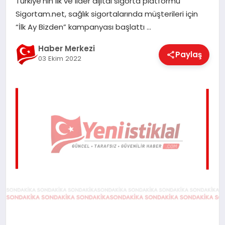
Türkiye’nin ilk ve lider dijital sigorta platformu
EĞITIM
Sigortam.net, sağlık sigortalarında müşterileri için
“İlk Ay Bizden” kampanyası başlattı …
EKONOMI
Haber Merkezi
Paylaş
03 Ekim 2022
MAGAZIN
SAĞLIK
SPOR
TEKNOLOJI