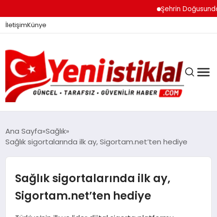
Şehrin Doğusundan Bo
İletişim
Künye
Ana Sayfa
Sağlık
Sağlık sigortalarında ilk ay, Sigortam.net’ten hediye
GÜNDEM
Sağlık sigortalarında ilk ay,
DÜNYA
Sigortam.net’ten hediye