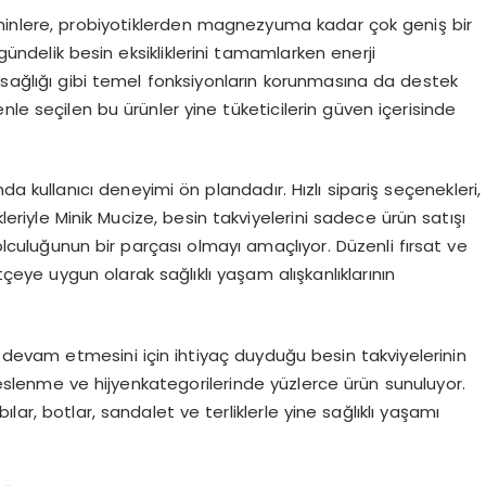
inlere, probiyotiklerden magnezyuma kadar çok geniş bir
 gündelik besin eksikliklerini tamamlarken enerji
 sağlığı gibi temel fonksiyonların korunmasına da destek
le seçilen bu ürünler yine tüketicilerin güven içerisinde
a kullanıcı deneyimi ön plandadır. Hızlı sipariş seçenekleri,
eriyle Minik Mucize, besin takviyelerini sadece ürün satışı
olculuğunun bir parçası olmayı amaçlıyor. Düzenli fırsat ve
çeye uygun olarak sağlıklı yaşam alışkanlıklarının
a devam etmesini için ihtiyaç duyduğu besin takviyelerinin
beslenme ve hijyenkategorilerinde yüzlerce ürün sunuluyor.
ar, botlar, sandalet ve terliklerle yine sağlıklı yaşamı