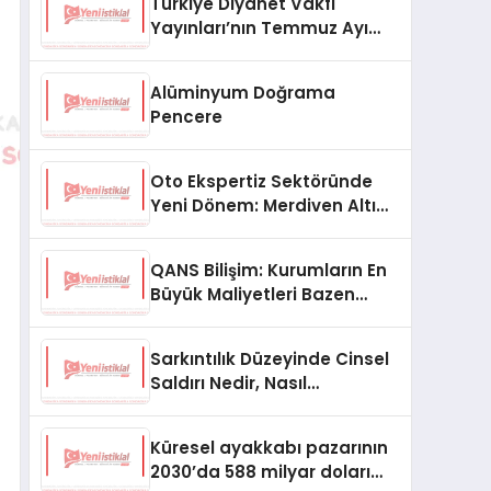
Türkiye Diyanet Vakfı
Yayınları’nın Temmuz Ayı
Fırsat Köşesinde Bülent Ata
Kitapları Var
Alüminyum Doğrama
Pencere
Oto Ekspertiz Sektöründe
Yeni Dönem: Merdiven Altı
İşletmeler Tarih Oluyor
QANS Bilişim: Kurumların En
Büyük Maliyetleri Bazen
Görünmeyenler Oluyor
Sarkıntılık Düzeyinde Cinsel
Saldırı Nedir, Nasıl
Değerlendirilir?
Küresel ayakkabı pazarının
2030’da 588 milyar doları