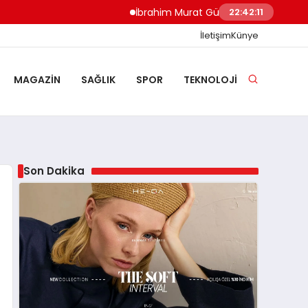
İbrahim Murat Gündüz: Malgaç’tan Nazilli’n
22:42:12
İletişim
Künye
MAGAZIN
SAĞLIK
SPOR
TEKNOLOJI
Son Dakika