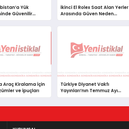
bistan’a Yük
İkinci El Rolex Saat Alan Yerler
inde Güvenilir
Arasında Güven Neden
ve Nakliye Çözümleri
Önemlidir?
 Araç Kiralama İçin
Türkiye Diyanet Vakfı
zümler ve İpuçları
Yayınları’nın Temmuz Ayı
Fırsat Köşesinde Bülent Ata
Kitapları Var