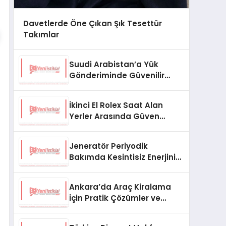
Davetlerde Öne Çıkan Şık Tesettür
Takımlar
Suudi Arabistan’a Yük
Gönderiminde Güvenilir
Lojistik ve Nakliye Çözümleri
İkinci El Rolex Saat Alan
Yerler Arasında Güven
Neden Önemlidir?
Jeneratör Periyodik
Bakımda Kesintisiz Enerjinin
Anahtarı
Ankara’da Araç Kiralama
İçin Pratik Çözümler ve
İpuçları