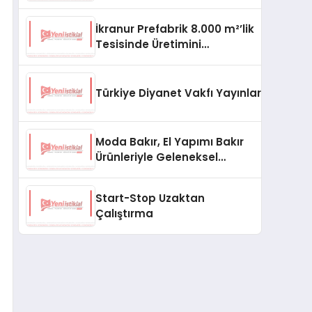
aşması bekleniyor
İkranur Prefabrik 8.000 m²’lik
Tesisinde Üretimini
Büyütüyor
Türkiye Diyanet Vakfı Yayınları, Yeni Ne
Moda Bakır, El Yapımı Bakır
Ürünleriyle Geleneksel
Zanaatkârlığı Modern
Yaşam Alanlarına Taşıyor
Start-Stop Uzaktan
Çalıştırma