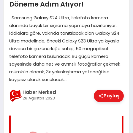
Döneme Adım Atıyor!
EĞITIM
Samsung Galaxy S24 Ultra, telefoto kamera
alanında büyük bir sıçrama yapmaya hazırlanıyor.
EKONOMI
İddialara göre, yakında tanıtılacak olan Galaxy S24
Ultra modelinde, önceki Galaxy S23 Ultra’ya kıyasla
devasa bir çözünürlüğe sahip, 50 megapiksel
MAGAZIN
telefoto kamera bulunacak. Bu güçlü kamera
sayesinde daha net ve ayrıntılı fotoğraflar çekmek
mümkün olacak, 3x yakınlaştırma yeteneği ise
SAĞLIK
kayıpsız olarak sunulacak….
Haber Merkezi
SPOR
Paylaş
28 Ağustos 2023
TEKNOLOJI