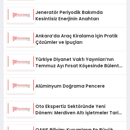
Jeneratör Periyodik Bakımda
Kesintisiz Enerjinin Anahtarı
Ankara’da Araç Kiralama İçin Pratik
Çözümler ve İpuçları
Türkiye Diyanet Vakfı Yayınları’nın
Temmuz Ayı Fırsat Köşesinde Bülent
Ata Kitapları Var
Alüminyum Doğrama Pencere
Oto Ekspertiz Sektöründe Yeni
Dönem: Merdiven Altı İşletmeler Tarih
Oluyor
QANS Bilişim: Kurumların En Büyük