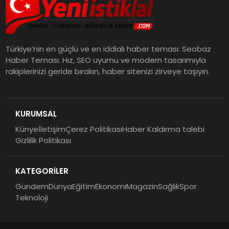
Türkiye’nin en güçlü ve en iddialı haber teması: Seobaz
Haber Teması. Hız, SEO uyumu ve modern tasarımıyla
rakiplerinizi geride bırakın, haber sitenizi zirveye taşıyın.
KURUMSAL
Künye
İletişim
Çerez Politikası
Haber Kaldırma talebi
Gizlilik Politikası
KATEGORİLER
Gündem
Dünya
Eğitim
Ekonomi
Magazin
Sağlık
Spor
Teknoloji