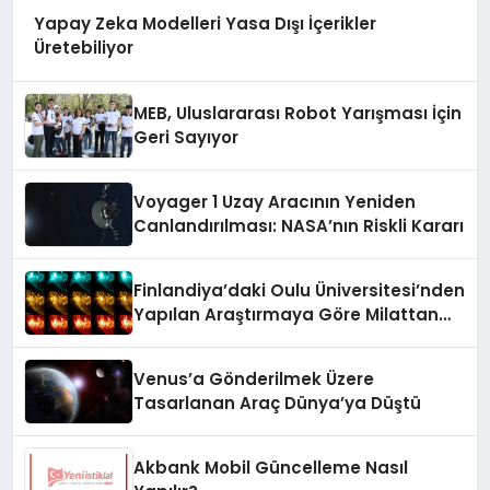
Yapay Zeka Modelleri Yasa Dışı İçerikler
Üretebiliyor
MEB, Uluslararası Robot Yarışması İçin
Geri Sayıyor
Voyager 1 Uzay Aracının Yeniden
Canlandırılması: NASA’nın Riskli Kararı
Finlandiya’daki Oulu Üniversitesi’nden
Yapılan Araştırmaya Göre Milattan
Önce 12.350 Yılında Büyük Bir
Jeomanyetik Fırtına Yaşandı
Venus’a Gönderilmek Üzere
Tasarlanan Araç Dünya’ya Düştü
Akbank Mobil Güncelleme Nasıl