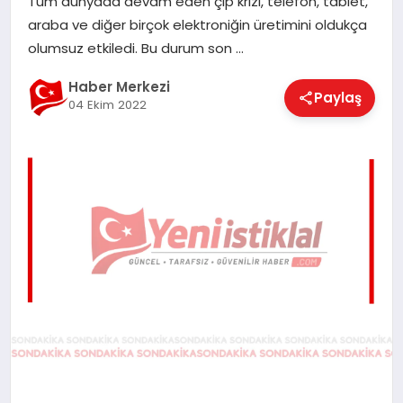
Tüm dünyada devam eden çip krizi, telefon, tablet,
EĞITIM
araba ve diğer birçok elektroniğin üretimini oldukça
olumsuz etkiledi. Bu durum son …
EKONOMI
Haber Merkezi
Paylaş
04 Ekim 2022
MAGAZIN
SAĞLIK
SPOR
TEKNOLOJI