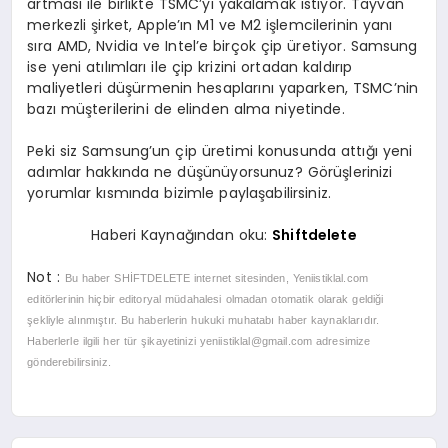
artması ile birlikte TSMC’yi yakalamak istiyor. Tayvan
merkezli şirket, Apple’ın M1 ve M2 işlemcilerinin yanı
sıra AMD, Nvidia ve Intel’e birçok çip üretiyor. Samsung
ise yeni atılımları ile çip krizini ortadan kaldırıp
maliyetleri düşürmenin hesaplarını yaparken, TSMC’nin
bazı müşterilerini de elinden alma niyetinde.
Peki siz Samsung’un çip üretimi konusunda attığı yeni
adımlar hakkında ne düşünüyorsunuz? Görüşlerinizi
yorumlar kısmında bizimle paylaşabilirsiniz.
Haberi Kaynağından oku:
Shiftdelete
Not :
Bu haber SHİFTDELETE
internet sitesinden, Yeniistiklal.com
editörlerinin hiçbir editoryal müdahalesi olmadan otomatik olarak geldiği
şekliyle alınmıştır. Bu haberlerin hukuki muhatabı haber kaynaklarıdır.
Haberlerle ilgili her tür şikayetinizi
yeniistiklal@gmail.com
adresimize
gönderebilirsiniz.