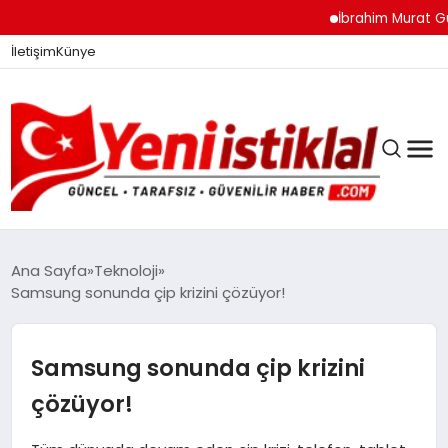
İbrahim Murat Gündüz: 
İletişim
Künye
Ana Sayfa
Teknoloji
Samsung sonunda çip krizini çözüyor!
GÜNDEM
Samsung sonunda çip krizini
DÜNYA
çözüyor!