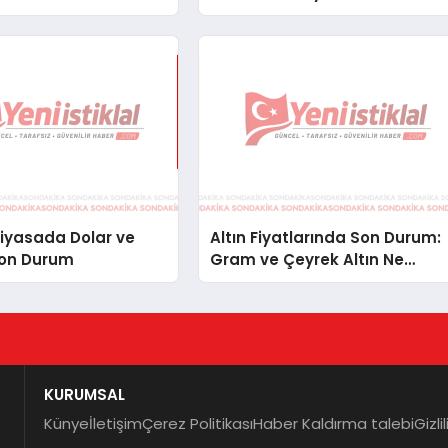
Fiyatları
iyasada Dolar ve
Altın Fiyatlarında Son Durum:
Son Durum
Gram ve Çeyrek Altın Ne
Kadar Oldu?
KURUMSAL
Künye
İletişim
Çerez Politikası
Haber Kaldırma talebi
Gizli