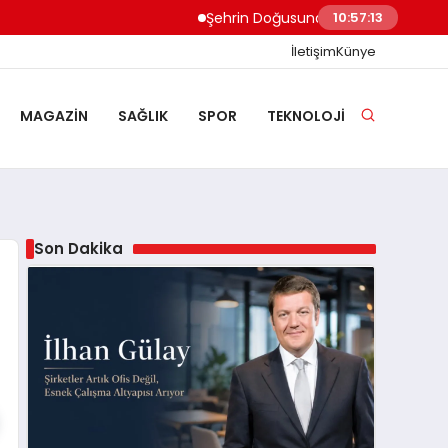
Şehrin Doğusundan Boğaz Kıyılarına Ev
10:57:14
İletişim
Künye
MAGAZIN
SAĞLIK
SPOR
TEKNOLOJI
Son Dakika