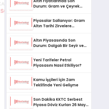
Altın Fiyatlarında Son
Durum: Gram ve Çeyrek
Altın Ne Kadar Oldu?
Piyasalar Sallanıyor: Gram
Altın Tarihi Zirvelere
Koşuyor!
Altın Piyasasında Son
Durum: Dalgalı Bir Seyir ve
Gözler Merkez Bankası’nda
Yeni Tarifeler Petrol
Piyasasını Nasıl Etkiliyor?
Kamu İşçileri İçin Zam
Teklifinde Yeni Gelişme
Son Dakika KKTC Serbest
Piyasa Döviz Kurları 26 Mayıs