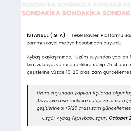
İSTANBUL (İGFA) –
Tekel Bayileri Platformu B
zammı sosyal medya hesabından duyurdu.
Aybaş paylaşımında, “Üzüm suyundan yapılan fı
kırmızı, beyazve rose renklere sahip 75 cl cam
çeşitlerine yüzde 15-25 arası zam güncellemesi g
Üzüm suyundan yapılan fıçılarda olgunlaş
,beyaz,ve rose renklere sahip 75 cl cam ş
çeşitlerine % 15/25 arası zam güncellemes
— Özgür Aybaş (@AybasOzgur)
October 