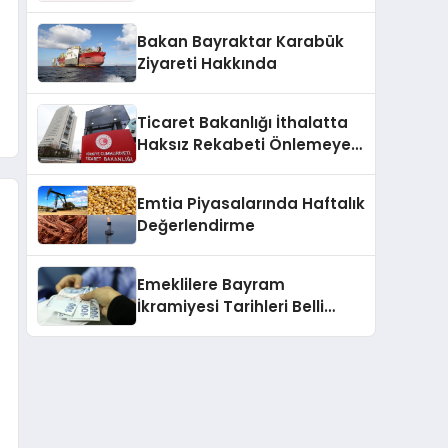
2025
Bakan Bayraktar Karabük
Ziyareti Hakkında
Ticaret Bakanlığı İthalatta
Haksız Rekabeti Önlemeye
Yönelik Tebliğleri Yayımladı
Emtia Piyasalarında Haftalık
Değerlendirme
Emeklilere Bayram
İkramiyesi Tarihleri Belli
Oldu