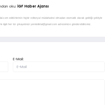
ndan oku:
İGF Haber Ajansı
klal.com editörlerinin hiçbir editoryal müdahalesi olmadan otomatik olarak geldiği şekliyle
 ilgili her tür şikayetinizi
yeniistiklal@gmail.com
adresimize gönderebilirsiniz.
E-Mail: