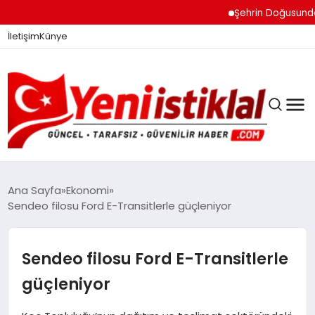
Şehrin Doğusundan Bo
İletişim
Künye
Ana Sayfa
Ekonomi
Sendeo filosu Ford E-Transitlerle güçleniyor
GÜNDEM
Sendeo filosu Ford E-Transitlerle
DÜNYA
güçleniyor