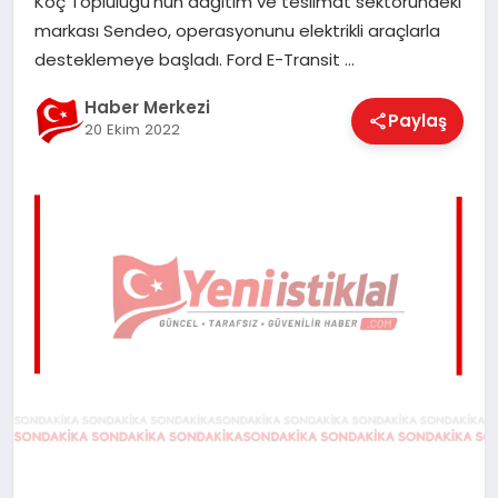
Koç Topluluğu’nun dağıtım ve teslimat sektöründeki
EĞITIM
markası Sendeo, operasyonunu elektrikli araçlarla
desteklemeye başladı. Ford E-Transit …
EKONOMI
Haber Merkezi
Paylaş
20 Ekim 2022
MAGAZIN
SAĞLIK
SPOR
TEKNOLOJI