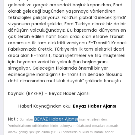
gelecek ve gerçek arasındaki boşluk kapanırken, Ford
olarak geleceği bugünden yaşamaya yönlendiren
teknolojiler geliştiriyoruz. Ford’un global ‘Gelecek Şimdi’
vizyonuna paralel şekilde, Ford Türkiye olarak biz de bir
dönüşüm yolculuğundayız. Bu kapsamda; dünyanın en
çok tercih edilen hafif ticari aracı olan efsane Transit
aracımızın ilk tam elektrikli versiyonu E-Transit’i Kocaeli
Fabrikamızda ürettik. Türkiye’nin ilk tam elektrikli ticari
aracı olan E-Transit, ticari işletmeler ve filo müşterileri
için heyecan verici bir yolculuğun başlangıcını
simgeliyor. Geleceğin filolarında önemli bir yer
edineceğine inandığımız E-Transit’in Sendeo filosuna
dahil olmasından mutluluk duyduk” şeklinde konuştu.
Kaynak: (BYZHA) – Beyaz Haber Ajansı
Haberi Kaynağından oku:
Beyaz Haber Ajansı
BEYAZ Haber Ajansı
Not :
Bu haber
internet sitesinden,
Yeniistiklal.com editörlerinin hiçbir editoryal müdahalesi olmadan otomatik
olarak geldiği şekliyle alınmıştır. Bu haberlerin hukuki muhatabı haber