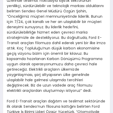
üzerinde teslimat noktasıyla lojistik sektörünün
yenilikçi, sürdürülebilir ve teknolojik markası olduklarını
belirten Sendeo Genel Müdürü Özgün Şahin,
“Önceliğimiz müşteri memnuniyetinde liderlik. Bunun
için 7/24, çok kanallı ve her an ulaşılabilir bir müşteri
deneyimi sunuyoruz. Bu liderlik hedefini,
sürdürülebilirliğe hizmet eden çevreci marka
stratejimizle de destekliyoruz. Bu doğrultuda, Ford E-
Transit araçları filomuza dahil ederek yeni bir ilke imza
attık. Koç Topluluğu’nun düşük karbon ekonomisine
geçiş vizyonu bizim için önemli bir kılavuz. Bu
kapsamda hazırlanan Karbon Dönüşümü Programına
uygun olarak operasyonumuzu daha çevreci hale
getireceğiz. Elektrikli araçların ülkemizde
yaygınlaşması, şarj altyapısının ülke genelinde
ulaşılabilir hale gelmesi ulaşımda tercihleri
değiştirecek. Biz de uzun vadede araç filomuzu
elektrikli araçlardan oluşturmayı istiyoruz” dedi.
Ford E-Transit araçları dağıtım ve teslimat
sektöründe
ilk olarak Sendeo’nun filosuna kattığını belirten Ford
Türkiye İş Birimi Lideri Özgür Yücetürk, “Otomotivde