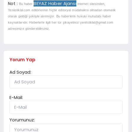
BEYAZ Haber Ajansı
Not :
Bu haber
internet sitesinden,
Yeniistiklal.com editörlerinin hiçbir editoryal müdahalesi olmadan otomatik
olarak geldiği şekliyle alınmıştır. Bu haberlerin hukuki muhatabı haber
kaynaklarıdır. Haberlerle ilgili her tür şikayetinizi
yeniistiklal@gmail.com
adresimize gönderebilirsiniz.
Yorum Yap
Ad Soyad:
E-Mail:
Yorumunuz: