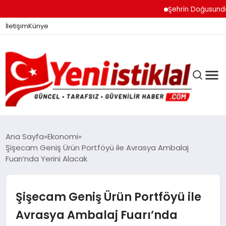
Şehrin Doğusundan Bo
İletişim
Künye
Ana Sayfa
Ekonomi
Şişecam Geniş Ürün Portföyü ile Avrasya Ambalaj
Fuarı’nda Yerini Alacak
GÜNDEM
Şişecam Geniş Ürün Portföyü ile
DÜNYA
Avrasya Ambalaj Fuarı’nda