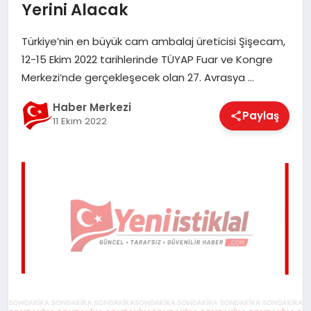
Yerini Alacak
EĞITIM
Türkiye’nin en büyük cam ambalaj üreticisi Şişecam,
12-15 Ekim 2022 tarihlerinde TÜYAP Fuar ve Kongre
EKONOMI
Merkezi’nde gerçekleşecek olan 27. Avrasya …
Haber Merkezi
Paylaş
MAGAZIN
11 Ekim 2022
SAĞLIK
SPOR
TEKNOLOJI