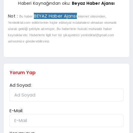
Haberi Kaynağından oku:
Beyaz Haber Ajansı
BEYAZ Haber Ajansı
Not :
Bu haber
internet sitesinden,
Yeniistiklal.com editörlerinin hiçbir editoryal müdahalesi olmadan otomatik
olarak geldiği şekliyle alınmıştır. Bu haberlerin hukuki muhatabı haber
kaynaklarıdır. Haberlerle ilgili her tür şikayetinizi
yeniistiklal@gmail.com
adresimize gönderebilirsiniz.
Yorum Yap
Ad Soyad:
E-Mail: