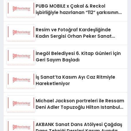
PUBG MOBILE x Çakal & Reckol
işbirliğiyle hazırlanan “112” şarkısının
klibi yayında
Resim ve Fotoğraf Kardeşliğinde
Kadın Sergisi Orhan Peker Sanat
Galerisi’nde
İnegöl Belediyesi 6. Kitap Günleri İçin
Geri Sayım Başladı
İş Sanat’ta Kasım Ayı Caz Ritmiyle
Hareketleniyor
Michael Jackson portreleri ile Ressam
Deni Adler Topuzoğlu Hilton Istanbul
Maslak’ta
AKBANK Sanat Dans Atölyesi Çağdaş
Dans Tekniği Dersleri Kasım Ayında