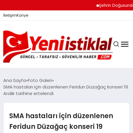
Şehrin Doğusundan B
İletişim
Künye
Ana Sayfa
Foto Galeri
SMA hastaları için düzenlenen Feridun Düzağaç konseri 19
Aralık tarihine ertelendi
GÜNDEM
SMA hastaları için düzenlenen
DÜNYA
Feridun Düzağaç konseri 19