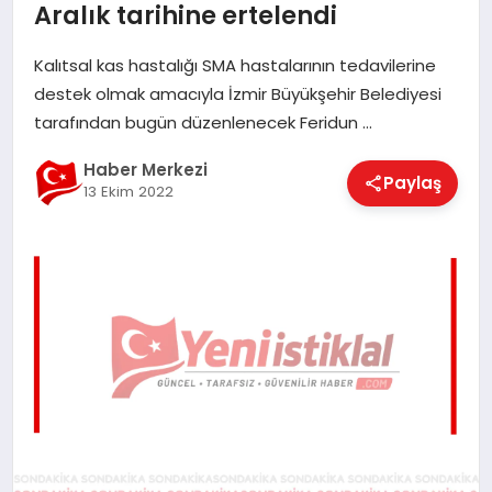
Aralık tarihine ertelendi
EĞITIM
Kalıtsal kas hastalığı SMA hastalarının tedavilerine
destek olmak amacıyla İzmir Büyükşehir Belediyesi
EKONOMI
tarafından bugün düzenlenecek Feridun …
Haber Merkezi
Paylaş
MAGAZIN
13 Ekim 2022
SAĞLIK
SPOR
TEKNOLOJI