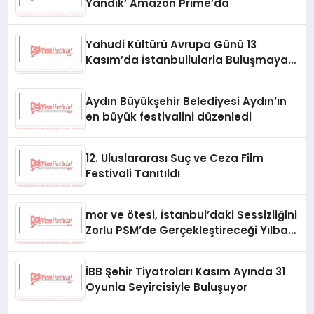
Yandık’ Amazon Prime’da
Yahudi Kültürü Avrupa Günü 13
Kasım’da İstanbullularla Buluşmaya
Hazır
Aydın Büyükşehir Belediyesi Aydın’ın
en büyük festivalini düzenledi
12. Uluslararası Suç ve Ceza Film
Festivali Tanıtıldı
mor ve ötesi, İstanbul’daki Sessizliğini
Zorlu PSM’de Gerçekleştireceği Yılbaşı
Konseriyle Bozacak!
İBB Şehir Tiyatroları Kasım Ayında 31
Oyunla Seyircisiyle Buluşuyor