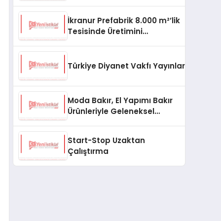
aşması bekleniyor
İkranur Prefabrik 8.000 m²’lik
Tesisinde Üretimini
Büyütüyor
Türkiye Diyanet Vakfı Yayınları, Yeni Ne
Moda Bakır, El Yapımı Bakır
Ürünleriyle Geleneksel
Zanaatkârlığı Modern
Yaşam Alanlarına Taşıyor
Start-Stop Uzaktan
Çalıştırma