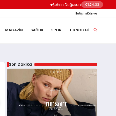
Şehrin Doğusundan Boğaz Kıyılarına Ev T
01:24:34
İletişim
Künye
MAGAZIN
SAĞLIK
SPOR
TEKNOLOJI
Son Dakika