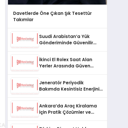
Davetlerde Öne Çıkan Şık Tesettür
Takımlar
Suudi Arabistan’a Yük
Gönderiminde Güvenilir
Lojistik ve Nakliye Çözümleri
İkinci El Rolex Saat Alan
Yerler Arasında Güven
Neden Önemlidir?
Jeneratör Periyodik
Bakımda Kesintisiz Enerjinin
Anahtarı
Ankara’da Araç Kiralama
İçin Pratik Çözümler ve
İpuçları