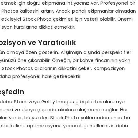
 etmek için doğru ekipmana ihtiyacınız var. Profesyonel bir
k Photos kalitesini artırır. Ancak, pahalı ekipmanlar olmadan
 etkileyici Stock Photo çekimleri için yeterli olabilir. Önemli
syon kurallarına dikkat etmektir.
isyon ve Yaratıcılık
n olmaya özen gösterin. Alışılmışın dışında perspektifler
nüzü öne çıkarabilir. Örneğin, bir kahve fincanının yakın
, Stock Photos alıcılarının dikkatini çeker. Kompozisyon
 daha profesyonel hale getirecektir.
eşfedin
 Adobe Stock veya Getty Images gibi platformlara üye
emenizi ve dünya çapında alıcılara ulaşmanızı sağlar. Her
ikaları vardır, bu yüzden Stock Photo yüklemeden önce bu
anahtar kelime optimizasyonu yaparak görsellerinizin daha