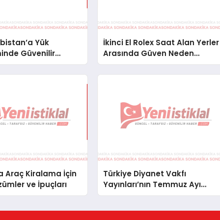
bistan’a Yük
İkinci El Rolex Saat Alan Yerler
inde Güvenilir
Arasında Güven Neden
ve Nakliye Çözümleri
Önemlidir?
 Araç Kiralama İçin
Türkiye Diyanet Vakfı
zümler ve İpuçları
Yayınları’nın Temmuz Ayı
Fırsat Köşesinde Bülent Ata
Kitapları Var