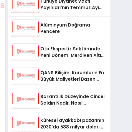
Türkiye Diyanet Vakfı
Yayınları’nın Temmuz Ayı
Fırsat Köşesinde Bülent Ata
Kitapları Var
Alüminyum Doğrama
Pencere
Oto Ekspertiz Sektöründe
Yeni Dönem: Merdiven Altı
İşletmeler Tarih Oluyor
QANS Bilişim: Kurumların En
Büyük Maliyetleri Bazen
Görünmeyenler Oluyor
Sarkıntılık Düzeyinde Cinsel
Saldırı Nedir, Nasıl
Değerlendirilir?
Küresel ayakkabı pazarının
2030’da 588 milyar doları