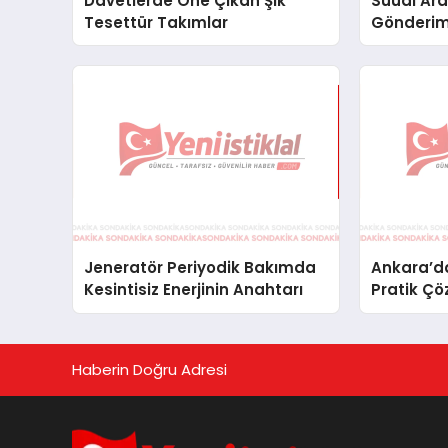
Davetlerde Öne Çıkan Şık
Suudi Ara
Tesettür Takımlar
Gönderim
Lojistik 
Jeneratör Periyodik Bakımda
Ankara’da
Kesintisiz Enerjinin Anahtarı
Pratik Çö
Haberin Doğru Adresi