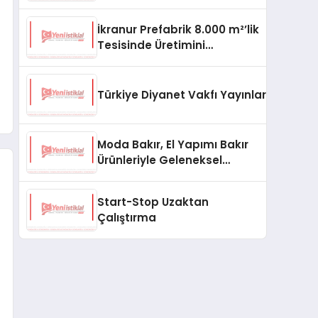
aşması bekleniyor
İkranur Prefabrik 8.000 m²’lik
Tesisinde Üretimini
Büyütüyor
Türkiye Diyanet Vakfı Yayınları, Yeni Ne
Moda Bakır, El Yapımı Bakır
Ürünleriyle Geleneksel
Zanaatkârlığı Modern
Yaşam Alanlarına Taşıyor
Start-Stop Uzaktan
Çalıştırma