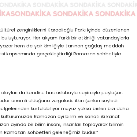
türel zenginliklerini Karaalioğlu Parkı içinde düzenlenen
 buluşturuyor. Her akşam farklı bir etkinliği vatandaşlarla
m yazar hem de şair kimliğiyle tanınan çağdaş meddah
sterisi kapsamında gerçekleştirdiği Ramazan sohbetiyle
olayları da kendine has üslubuyla seyirciyle paylaşan
r önemli olduğunu vurguladı. Akın şunları söyledi:
n gölgelerinden kurtulabiliyor muyuz yoksa birileri bizi daha
m kültürümüzde Ramazan ayı bilim ve sanatı iki kanat
an ayında bir bilim insanı, insanları toplayarak bilimin
zim Ramazan sohbetleri geleneğimiz budur.”