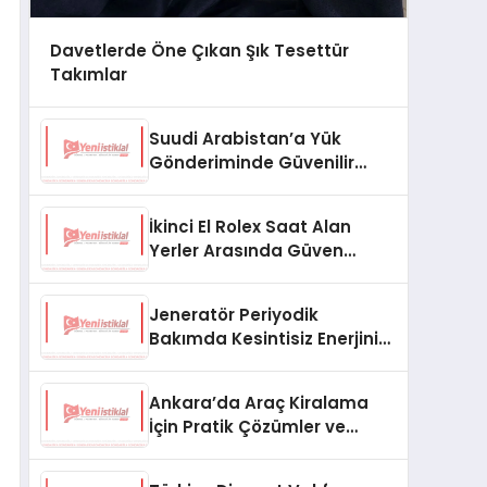
Davetlerde Öne Çıkan Şık Tesettür
Takımlar
Suudi Arabistan’a Yük
Gönderiminde Güvenilir
Lojistik ve Nakliye Çözümleri
İkinci El Rolex Saat Alan
Yerler Arasında Güven
Neden Önemlidir?
Jeneratör Periyodik
Bakımda Kesintisiz Enerjinin
Anahtarı
Ankara’da Araç Kiralama
İçin Pratik Çözümler ve
İpuçları