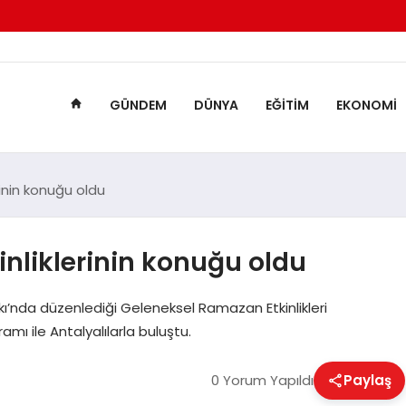
GÜNDEM
DÜNYA
EĞITIM
EKONOMI
inin konuğu oldu
nliklerinin konuğu oldu
kı’nda düzenlediği Geleneksel Ramazan Etkinlikleri
mı ile Antalyalılarla buluştu.
0 Yorum Yapıldı
Paylaş