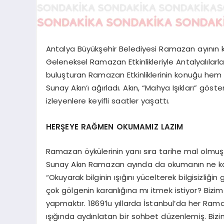
Antalya Büyükşehir Belediyesi Ramazan ayının kül
Geleneksel Ramazan Etkinlikleriyle Antalyalılarla
buluşturan Ramazan Etkinliklerinin konuğu he
Sunay Akın’ı ağırladı. Akın, “Mahya Işıkları” gö
izleyenlere keyifli saatler yaşattı.
HERŞEYE RAĞMEN OKUMAMIZ LAZIM
Ramazan öykülerinin yanı sıra tarihe mal olmuş 
Sunay Akın Ramazan ayında da okumanın ne kada
“Okuyarak bilginin ışığını yücelterek bilgisizliği
çok gölgenin karanlığına mı itmek istiyor? Bizi
yapmaktır. 1869’lu yıllarda İstanbul’da her Ramaz
ışığında aydınlatan bir sohbet düzenlemiş. Bi