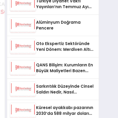
Türkiye Diyanet Vakfı
Yayınları’nın Temmuz Ayı
Fırsat Köşesinde Bülent Ata
Kitapları Var
Alüminyum Doğrama
Pencere
Oto Ekspertiz Sektöründe
Yeni Dönem: Merdiven Altı
İşletmeler Tarih Oluyor
QANS Bilişim: Kurumların En
Büyük Maliyetleri Bazen
Görünmeyenler Oluyor
Sarkıntılık Düzeyinde Cinsel
Saldırı Nedir, Nasıl
Değerlendirilir?
Küresel ayakkabı pazarının
2030’da 588 milyar doları