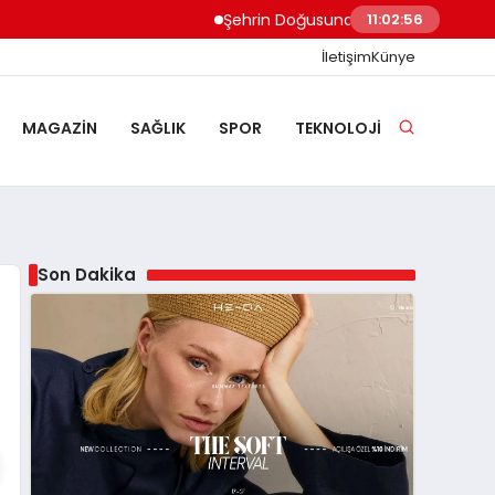
Şehrin Doğusundan Boğaz Kıyılarına Ev 
11:02:57
İletişim
Künye
MAGAZIN
SAĞLIK
SPOR
TEKNOLOJI
Son Dakika