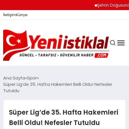
Şehrin Doğusundan Bo
İletişim
Künye
Ana Sayfa
Spor
Süper Lig’de 35. Hafta Hakemleri Belli Oldu! Nefesler
Tutuldu
GÜNDEM
Süper Lig’de 35. Hafta Hakemleri
DÜNYA
Belli Oldu! Nefesler Tutuldu