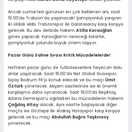
Ancak cumartesi gününün en çok beklenen anı, saat
19.00’da Trabzon’da yaşanacak! Şampiyonluk yarışının
iki iddialı ekibi Trabzonspor ile Galatasaray karşı karşıya
gelecek. Bu dev derbide hakem
Atilla Karaoğlan
görev yapacak. Karaoğlan’ın vereceği kararlar,
şampiyonluk yolunda büyük önem taşıyor.
Pazar Günü Sahne Sırası Kritik Mücadelelerde!
Haftanın pazar günü de futbolseverlere heyecan dolu
anlar yaşatacak. Saat 16.00’da Net Global Sivasspor,
Sipay Bodrum FK’yı konuk edecek ve bu maçı
Ümit
Öztürk
yönetecek. Akşam saatlerinde ise iki önemli
karşılaşma daha oynanacak. Saat 19.00’da Beşiktaş,
Adana Demirspor’u ağırlarken bu mücadelenin hakemi
Çağdaş Altay
olacak. Aynı saatte başlayacak diğer
maçta ise Göztepe ile Atakaş Hatayspor karşı karşıya
gelecek ve bu maçı
Abdullah Buğra Taşkınsoy
yönetecek.