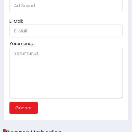
E-Mail:
Yorumunuz:
Gönder