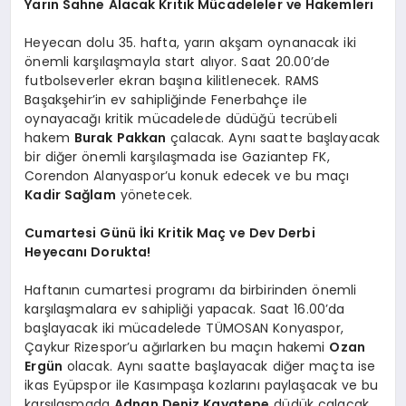
Yarın Sahne Alacak Kritik Mücadeleler ve Hakemleri
Heyecan dolu 35. hafta, yarın akşam oynanacak iki
önemli karşılaşmayla start alıyor. Saat 20.00’de
futbolseverler ekran başına kilitlenecek. RAMS
Başakşehir’in ev sahipliğinde Fenerbahçe ile
oynayacağı kritik mücadelede düdüğü tecrübeli
hakem
Burak Pakkan
çalacak. Aynı saatte başlayacak
bir diğer önemli karşılaşmada ise Gaziantep FK,
Corendon Alanyaspor’u konuk edecek ve bu maçı
Kadir Sağlam
yönetecek.
Cumartesi Günü İki Kritik Maç ve Dev Derbi
Heyecanı Dorukta!
Haftanın cumartesi programı da birbirinden önemli
karşılaşmalara ev sahipliği yapacak. Saat 16.00’da
başlayacak iki mücadelede TÜMOSAN Konyaspor,
Çaykur Rizespor’u ağırlarken bu maçın hakemi
Ozan
Ergün
olacak. Aynı saatte başlayacak diğer maçta ise
ikas Eyüpspor ile Kasımpaşa kozlarını paylaşacak ve bu
karşılaşmada
Adnan Deniz Kayatepe
düdük çalacak.