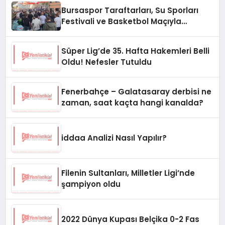
Bursaspor Taraftarları, Su Sporları
Festivali ve Basketbol Maçıyla
Gündemde
Süper Lig’de 35. Hafta Hakemleri Belli
Oldu! Nefesler Tutuldu
Fenerbahçe – Galatasaray derbisi ne
zaman, saat kaçta hangi kanalda?
iddaa Analizi Nasıl Yapılır?
Filenin Sultanları, Milletler Ligi’nde
şampiyon oldu
2022 Dünya Kupası Belçika 0-2 Fas