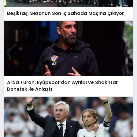
Beşiktaş, Sezonun Son İç Sahada Maçına Çıkıyor
Arda Turan, Eyüpspor’dan Ayrıldı ve Shakhtar
Donetsk ile Anlaştı