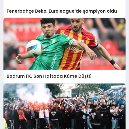
Fenerbahçe Beko, Euroleague’de şampiyon oldu
Bodrum FK, Son Haftada Küme Düştü