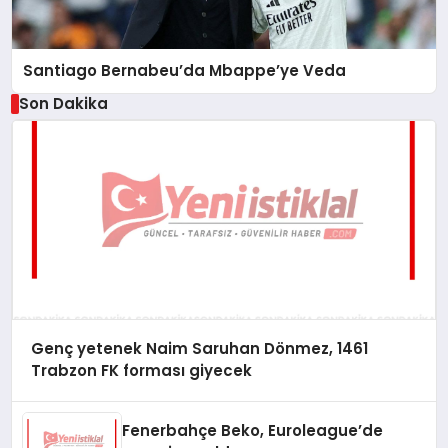
Santiago Bernabeu’da Mbappe’ye Veda
Son Dakika
Genç yetenek Naim Saruhan Dönmez, 1461
Trabzon FK forması giyecek
Fenerbahçe Beko, Euroleague’de