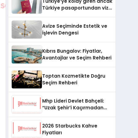
Türkiye’ye kolay giren ancak
Türkiye pasaportundan vize
isteyen ülkeler hangileri?
Avize Seçiminde Estetik ve
İşlevin Dengesi
Kıbrıs Bungalov: Fiyatlar,
Avantajlar ve Seçim Rehberi
Toptan Kozmetikte Doğru
Seçim Rehberi
Mhp Lideri Devlet Bahçeli:
“Uzak Şehir’i Kaçırmadan
İzliyorum”
2026 Starbucks Kahve
Fiyatları