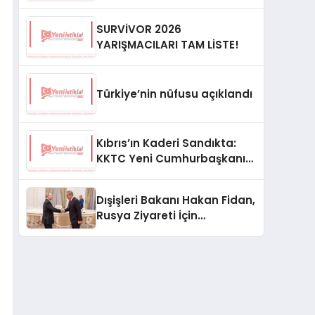
SURVİVOR 2026
YARIŞMACILARI TAM LİSTE!
Türkiye’nin nüfusu açıklandı
Kıbrıs’ın Kaderi Sandıkta:
KKTC Yeni Cumhurbaşkanını
Seçiyor
Dışişleri Bakanı Hakan Fidan,
Rusya Ziyareti İçin
Hazırlıklarını Sürdürüyor