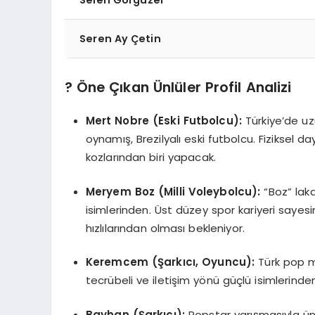
Selen Görgüzel
Seren Ay Çetin
? Öne Çıkan Ünlüler Profil Analizi
Mert Nobre (Eski Futbolcu):
Türkiye’de uz
oynamış, Brezilyalı eski futbolcu. Fiziksel d
kozlarından biri yapacak.
Meryem Boz (Milli Voleybolcu):
“Boz” laka
isimlerinden. Üst düzey spor kariyeri sayesi
hızlılarından olması bekleniyor.
Keremcem (Şarkıcı, Oyuncu):
Türk pop mü
tecrübeli ve iletişim yönü güçlü isimlerinden 
Bayhan (Şarkıcı):
Popstar yarışmasıyla ünl