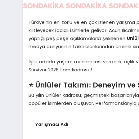
Türkiye’nin en zorlu ve en çok izlenen yarışma
kilitleyecek iddialı isimlerle geliyor. Acun Ilıc
yaptığı peş peşe açıklamalarla şekillenen
Ünlü
medya dünyasının farklı alanlarından önemli sima
İşte adada yaşam mücadelesi verecek, açlık ve z
Survivor 2026 tam kadrosu!
⭐️ Ünlüler Takımı: Deneyim ve
Bu yılın Ünlüler kadrosu, geçmişteki başarılarıyl
popüler isimlerden oluşuyor. Performanslarıyla
Yarışmacı Adı