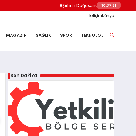
Şehrin Doğusundan Boğaz Kıyılarına Ev T
10:37:22
İletişim
Künye
MAGAZIN
SAĞLIK
SPOR
TEKNOLOJI
Son Dakika