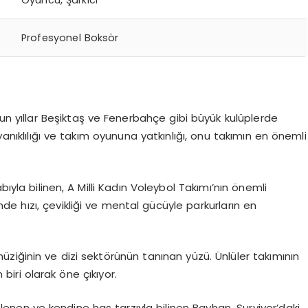
Oyuncu, Şarkıcı
Profesyonel Boksör
un yıllar Beşiktaş ve Fenerbahçe gibi büyük kulüplerde
ayanıklılığı ve takım oyununa yatkınlığı, onu takımın en önemli
bıyla bilinen, A Milli Kadın Voleybol Takımı’nın önemli
nde hızı, çevikliği ve mental gücüyle parkurların en
ziğinin ve dizi sektörünün tanınan yüzü. Ünlüler takımının
biri olarak öne çıkıyor.
enen ve kendine has tarzıyla bilinen Bayhan, Survivor’daki