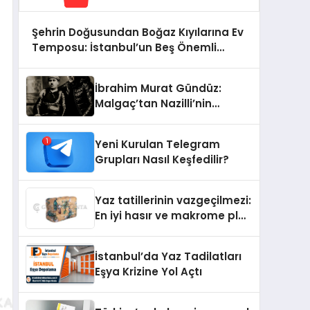
Şehrin Doğusundan Boğaz Kıyılarına Ev
Temposu: İstanbul’un Beş Önemli
Semtinde Teknik Servis Deneyimi
İbrahim Murat Gündüz:
Malgaç’tan Nazilli’nin
Kurtuluşuna Ese Efe’nin
İzinde Bir Ülkücü Duruş
Yeni Kurulan Telegram
Grupları Nasıl Keşfedilir?
Yaz tatillerinin vazgeçilmezi:
En iyi hasır ve makrome plaj
çantası tavsiyeleri
İstanbul’da Yaz Tadilatları
Eşya Krizine Yol Açtı