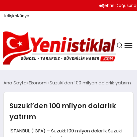
Şehrin Doğusundan Bo
İletişim
Künye
Ana Sayfa
Ekonomi
Suzuki’den 100 milyon dolarlık yatırım
GÜNDEM
Suzuki’den 100 milyon dolarlık
yatırım
DÜNYA
İSTANBUL (İGFA) – Suzuki; 100 milyon dolarlık Suzuki