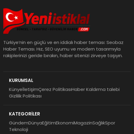
Türkiye’nin en güçlü ve en iddialı haber teması: Seobaz
Haber Teması. Hız, SEO uyumu ve modern tasarımıyla
rakiplerinizi geride bırakın, haber sitenizi zirveye taşıyın.
KURUMSAL
Künye
İletişim
Çerez Politikası
Haber Kaldırma talebi
Gizlilik Politikası
KATEGORİLER
Gündem
Dünya
Eğitim
Ekonomi
Magazin
Sağlık
Spor
Teknoloji