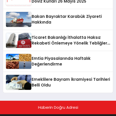
Döviz Kurları 26 Mayıs 2025
Bakan Bayraktar Karabük Ziyareti
Hakkında
Ticaret Bakanlığı İthalatta Haksız
Rekabeti Önlemeye Yönelik Tebliğleri
Yayımladı
Emtia Piyasalarında Haftalık
Değerlendirme
Emeklilere Bayram İkramiyesi Tarihleri
Belli Oldu
Haberin Doğru Adresi