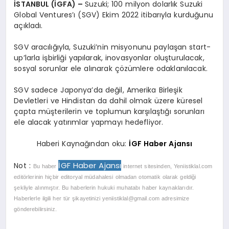
İSTANBUL (İGFA) –
Suzuki; 100 milyon dolarlık Suzuki
Global Ventures’ı (SGV) Ekim 2022 itibarıyla kurduğunu
açıkladı.
SGV aracılığıyla, Suzuki’nin misyonunu paylaşan start-
up’larla işbirliği yapılarak, inovasyonlar oluşturulacak,
sosyal sorunlar ele alınarak çözümlere odaklanılacak.
SGV sadece Japonya’da değil, Amerika Birleşik
Devletleri ve Hindistan da dahil olmak üzere küresel
çapta müşterilerin ve toplumun karşılaştığı sorunları
ele alacak yatırımlar yapmayı hedefliyor.
Haberi Kaynağından oku:
İGF Haber Ajansı
İGF Haber Ajansı
Not :
Bu haber
internet sitesinden, Yeniistiklal.com
editörlerinin hiçbir editoryal müdahalesi olmadan otomatik olarak geldiği
şekliyle alınmıştır. Bu haberlerin hukuki muhatabı haber kaynaklarıdır.
Haberlerle ilgili her tür şikayetinizi
yeniistiklal@gmail.com
adresimize
gönderebilirsiniz.