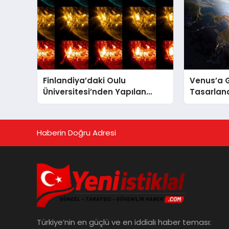
Finlandiya’daki Oulu
Venus’a 
Üniversitesi’nden Yapılan
Tasarlan
Araştırmaya Göre Milattan
Düştü
Önce 12.350 Yılında Büyük Bir
Jeomanyetik Fırtına Yaşandı
Haberin Doğru Adresi
Türkiye’nin en güçlü ve en iddialı haber teması: