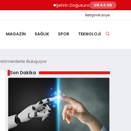
Şehrin Doğusundan Boğaz Kıyılarına Ev Te
08:44:07
İletişim
Künye
MAGAZIN
SAĞLIK
SPOR
TEKNOLOJI
ğretmenlerle Buluşuyor
Son Dakika