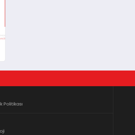
lik Politikası
oji