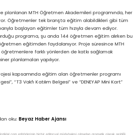
de planlanan MTH Öğretmen Akademileri programında, her
or. Öğretmenler tek branşta eğitim alabildikleri gibi tüm
ibarıyla başlayan eğitimler tüm hızıyla devam ediyor.
rduğu programa, şu anda 144 öğretmen eğitim alırken bu
ğretmen eğitimden faydalanıyor. Proje süresince MTH
öğretmenlere farklı yönlerden de katkı sağlamak
ner planlamaları yapılıyor.
projesi kapsamında eğitim alan öğretmenler programı
gesi”, “T3 Vakfı Katılım Belgesi” ve “DENEYAP Mini Kart”
dan oku:
Beyaz Haber Ajansı
iistiklal.com editörlerinin hiçbir editoryal müdahalesi olmadan otomatik olarak geldiği