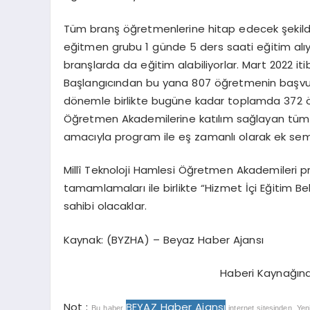
Tüm branş öğretmenlerine hitap edecek şekil
eğitmen grubu 1 günde 5 ders saati eğitim alıy
branşlarda da eğitim alabiliyorlar. Mart 2022 it
Başlangıcından bu yana 807 öğretmenin başvu
dönemle birlikte bugüne kadar toplamda 372 ö
Öğretmen Akademilerine katılım sağlayan tüm 
amacıyla program ile eş zamanlı olarak ek semi
Millî Teknoloji Hamlesi Öğretmen Akademileri 
tamamlamaları ile birlikte “Hizmet İçi Eğitim Bel
sahibi olacaklar.
Kaynak: (BYZHA) – Beyaz Haber Ajansı
Haberi Kaynağın
Not :
BEYAZ Haber Ajansı
Bu haber
internet sitesinden, Yen