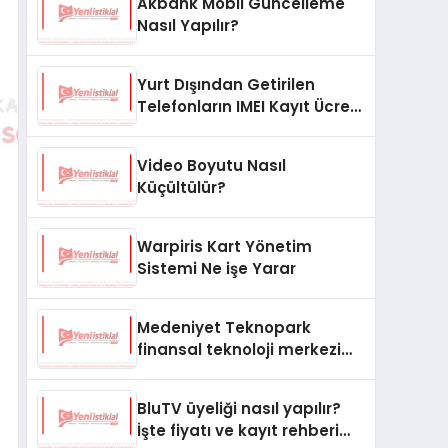
Akbank Mobil Güncelleme
Nasıl Yapılır?
Yurt Dışından Getirilen
Telefonların IMEI Kayıt Ücreti
Ne Kadar?
Video Boyutu Nasıl
Küçültülür?
Warpiris Kart Yönetim
Sistemi Ne işe Yarar
Medeniyet Teknopark
finansal teknoloji merkezi
oluyor
BluTV üyeliği nasıl yapılır?
İşte fiyatı ve kayıt rehberi