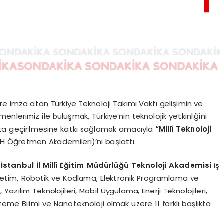
ere imza atan Türkiye Teknoloji Takımı Vakfı gelişimin ve
lerimiz ile buluşmak, Türkiye’nin teknolojik yetkinliğini
ata geçirilmesine katkı sağlamak amacıyla
“Millî Teknoloji
 Öğretmen Akademileri)’ni başlattı.
İstanbul İl Millî Eğitim Müdürlüğü Teknoloji Akademisi
iş
e Üretim, Robotik ve Kodlama, Elektronik Programlama ve
, Yazılım Teknolojileri, Mobil Uygulama, Enerji Teknolojileri,
zeme Bilimi ve Nanoteknoloji olmak üzere 11 farklı başlıkta