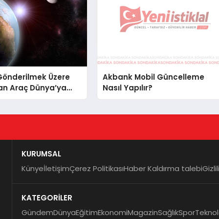
Gönderilmek Üzere
Akbank Mobil Güncelleme
an Araç Dünya’ya
Nasıl Yapılır?
KURUMSAL
Künye
İletişim
Çerez Politikası
Haber Kaldırma talebi
Gizli
KATEGORİLER
Gündem
Dünya
Eğitim
Ekonomi
Magazin
Sağlık
Spor
Teknol