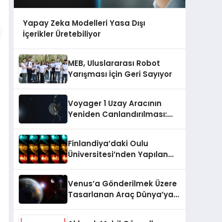
Yapay Zeka Modelleri Yasa Dışı
İçerikler Üretebiliyor
MEB, Uluslararası Robot
Yarışması İçin Geri Sayıyor
Voyager 1 Uzay Aracının
Yeniden Canlandırılması:
NASA’nın Riskli Kararı
Finlandiya’daki Oulu
Üniversitesi’nden Yapılan
Araştırmaya Göre Milattan
Önce 12.350 Yılında Büyük Bir
Venus’a Gönderilmek Üzere
Jeomanyetik Fırtına Yaşandı
Tasarlanan Araç Dünya’ya
Düştü