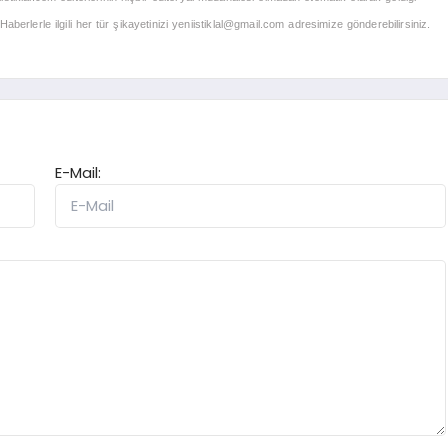
berlerle ilgili her tür şikayetinizi
yeniistiklal@gmail.com
adresimize gönderebilirsiniz.
E-Mail: