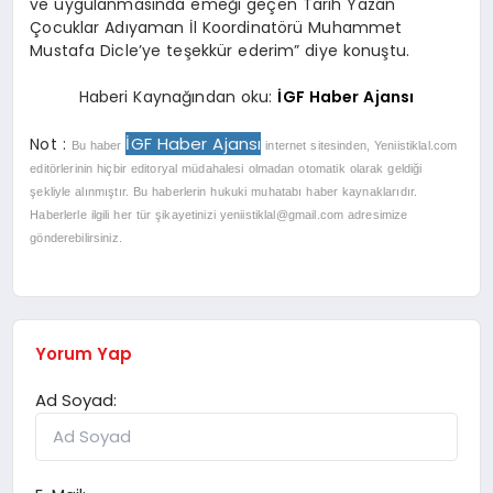
ve uygulanmasında emeği geçen Tarih Yazan
Çocuklar Adıyaman İl Koordinatörü Muhammet
Mustafa Dicle’ye teşekkür ederim” diye konuştu.
Haberi Kaynağından oku:
İGF Haber Ajansı
İGF Haber Ajansı
Not :
Bu haber
internet sitesinden, Yeniistiklal.com
editörlerinin hiçbir editoryal müdahalesi olmadan otomatik olarak geldiği
şekliyle alınmıştır. Bu haberlerin hukuki muhatabı haber kaynaklarıdır.
Haberlerle ilgili her tür şikayetinizi
yeniistiklal@gmail.com
adresimize
gönderebilirsiniz.
Yorum Yap
Ad Soyad: