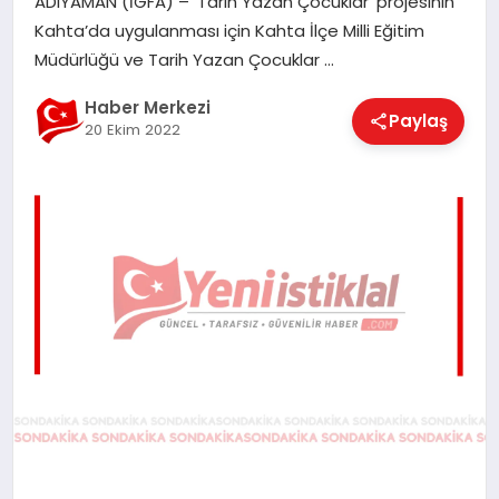
ADIYAMAN (İGFA) – ‘Tarih Yazan Çocuklar’ projesinin
EĞITIM
Kahta’da uygulanması için Kahta İlçe Milli Eğitim
Müdürlüğü ve Tarih Yazan Çocuklar …
EKONOMI
Haber Merkezi
Paylaş
20 Ekim 2022
MAGAZIN
SAĞLIK
SPOR
TEKNOLOJI