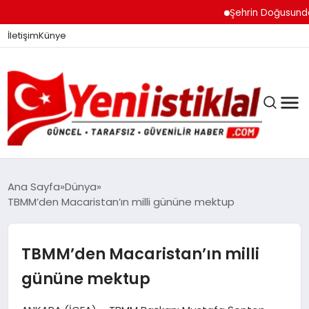
Şehrin Doğusundan B
İletişim
Künye
Ana Sayfa
Dünya
TBMM’den Macaristan’ın milli gününe mektup
GÜNDEM
TBMM’den Macaristan’ın milli
DÜNYA
gününe mektup