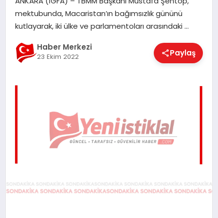
ANKARA (İGFA) – TBMM Başkanı Mustafa Şentop,
EĞITIM
mektubunda, Macaristan’ın bağımsızlık gününü
kutlayarak, iki ülke ve parlamentoları arasındaki …
EKONOMI
Haber Merkezi
Paylaş
23 Ekim 2022
MAGAZIN
SAĞLIK
SPOR
TEKNOLOJI