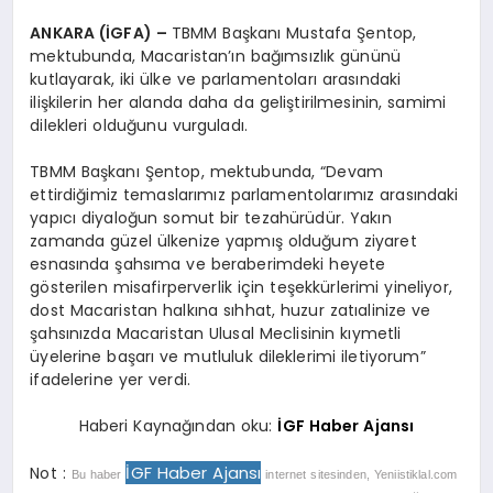
ANKARA (İGFA) –
TBMM Başkanı Mustafa Şentop,
mektubunda, Macaristan’ın bağımsızlık gününü
kutlayarak, iki ülke ve parlamentoları arasındaki
ilişkilerin her alanda daha da geliştirilmesinin, samimi
dilekleri olduğunu vurguladı.
TBMM Başkanı Şentop, mektubunda, “Devam
ettirdiğimiz temaslarımız parlamentolarımız arasındaki
yapıcı diyaloğun somut bir tezahürüdür. Yakın
zamanda güzel ülkenize yapmış olduğum ziyaret
esnasında şahsıma ve beraberimdeki heyete
gösterilen misafirperverlik için teşekkürlerimi yineliyor,
dost Macaristan halkına sıhhat, huzur zatıalinize ve
şahsınızda Macaristan Ulusal Meclisinin kıymetli
üyelerine başarı ve mutluluk dileklerimi iletiyorum”
ifadelerine yer verdi.
Haberi Kaynağından oku:
İGF Haber Ajansı
İGF Haber Ajansı
Not :
Bu haber
internet sitesinden, Yeniistiklal.com