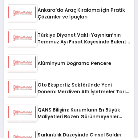
Ankara’da Araç Kiralama İçin Pratik
Çözümler ve İpuçları
Türkiye Diyanet Vakfı Yayınları’nın
Temmuz Ayı Fırsat Köşesinde Bülent
Ata Kitapları Var
Alüminyum Doğrama Pencere
Oto Ekspertiz Sektöründe Yeni
Dönem: Merdiven Altı İşletmeler Tarih
Oluyor
QANS Bilişim: Kurumların En Büyük
Maliyetleri Bazen Görünmeyenler
Oluyor
Sarkıntılık Düzeyinde Cinsel Saldırı