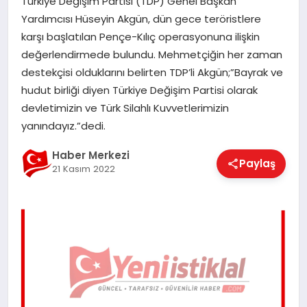
Türkiye Değişim Partisi (TDP) Genel Başkan
EĞITIM
Yardımcısı Hüseyin Akgün, dün gece teröristlere
karşı başlatılan Pençe-Kılıç operasyonuna ilişkin
değerlendirmede bulundu. Mehmetçiğin her zaman
EKONOMI
destekçisi olduklarını belirten TDP’li Akgün;”Bayrak ve
hudut birliği diyen Türkiye Değişim Partisi olarak
devletimizin ve Türk Silahlı Kuvvetlerimizin
MAGAZIN
yanındayız.”dedi.
Haber Merkezi
Paylaş
SAĞLIK
21 Kasım 2022
SPOR
TEKNOLOJI