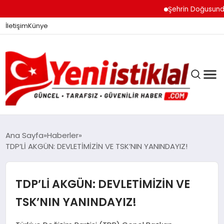
Şehrin Doğusundan B
İletişim
Künye
Ana Sayfa
Haberler
TDP’Lİ AKGÜN: DEVLETİMİZİN VE TSK’NIN YANINDAYIZ!
GÜNDEM
TDP’Lİ AKGÜN: DEVLETİMİZİN VE
DÜNYA
TSK’NIN YANINDAYIZ!