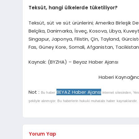
Teksüt, hangi ülkelerde tüketiliyor?
Teksüt, süt ve süt ürünlerini; Amerika Birleşik De
Belçika, Danimarka, İsveç, Kosova, Libya, Kuvey
Singapur, Japonya, Filistin, Çin, Tayland, Gürcist
Fas, Güney Kore, Somali, Afganistan, Tacikistan,
Kaynak: (BYZHA) – Beyaz Haber Ajansı
Haberi Kaynağın
Not :
BEYAZ Haber Ajansı
Bu haber
internet sitesinden, Yen
şekliyle alınmıştır. Bu haberlerin hukuki muhatabı haber kaynaklarıdır. Ha
Yorum Yap