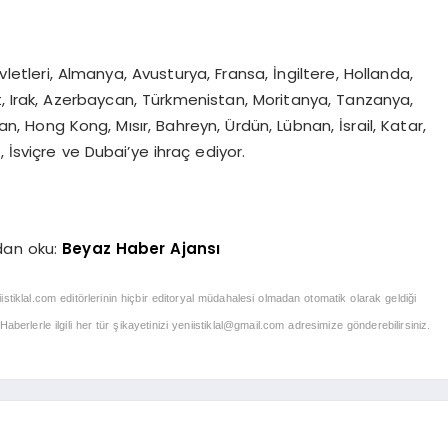
vletleri, Almanya, Avusturya, Fransa, İngiltere, Hollanda,
t, Irak, Azerbaycan, Türkmenistan, Moritanya, Tanzanya,
an, Hong Kong, Mısır, Bahreyn, Ürdün, Lübnan, İsrail, Katar,
 İsviçre ve Dubai’ye ihraç ediyor.
dan oku:
Beyaz Haber Ajansı
iistiklal.com editörlerinin hiçbir editoryal müdahalesi olmadan otomatik olarak geldiği
berlerle ilgili her tür şikayetinizi
yeniistiklal@gmail.com
adresimize gönderebilirsiniz.