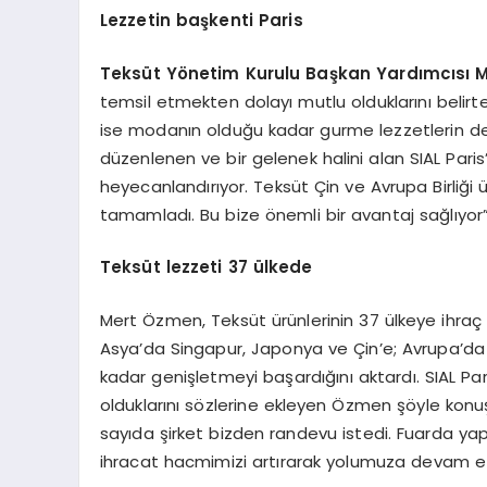
Lezzetin başkenti Paris
Teksüt Yönetim Kurulu Başkan Yardımcısı 
temsil etmekten dolayı mutlu olduklarını belirte
ise modanın olduğu kadar gurme lezzetlerin de b
düzenlenen ve bir gelenek halini alan SIAL Pari
heyecanlandırıyor. Teksüt Çin ve Avrupa Birliği ülk
tamamladı. Bu bize önemli bir avantaj sağlıyor”
Teksüt lezzeti 37 ülkede
Mert Özmen, Teksüt ürünlerinin 37 ülkeye ihraç 
Asya’da Singapur, Japonya ve Çin’e; Avrupa’da i
kadar genişletmeyi başardığını aktardı. SIAL P
olduklarını sözlerine ekleyen Özmen şöyle konuş
sayıda şirket bizden randevu istedi. Fuarda yap
ihracat hacmimizi artırarak yolumuza devam et