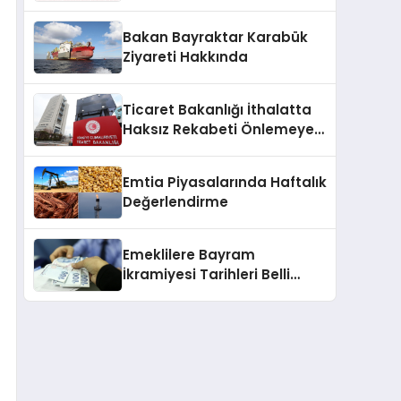
2025
Bakan Bayraktar Karabük
Ziyareti Hakkında
Ticaret Bakanlığı İthalatta
Haksız Rekabeti Önlemeye
Yönelik Tebliğleri Yayımladı
Emtia Piyasalarında Haftalık
Değerlendirme
Emeklilere Bayram
İkramiyesi Tarihleri Belli
Oldu