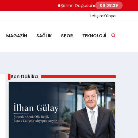
Şehrin Doğusundan Boğaz Kıyılarına Ev T
09:08:30
İletişim
Künye
MAGAZIN
SAĞLIK
SPOR
TEKNOLOJI
Son Dakika