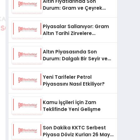
Altın Fiyatlarında Son
Durum: Gram ve Çeyrek
Altın Ne Kadar Oldu?
Piyasalar Sallanıyor: Gram
Altın Tarihi Zirvelere
Koşuyor!
Altın Piyasasında Son
Durum: Dalgalı Bir Seyir ve
Gözler Merkez Bankası’nda
Yeni Tarifeler Petrol
Piyasasını Nasıl Etkiliyor?
Kamu İşçileri İçin Zam
Teklifinde Yeni Gelişme
Son Dakika KKTC Serbest
Piyasa Döviz Kurları 26 Mayıs