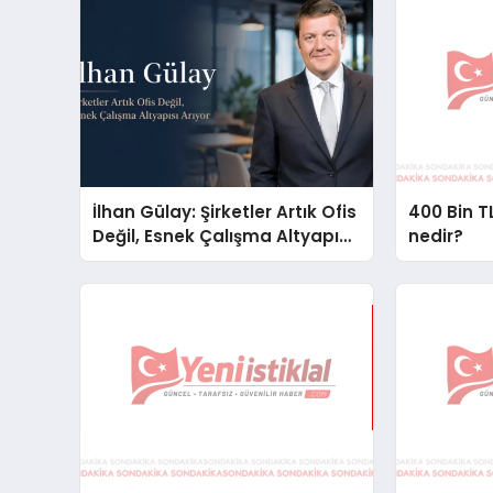
İlhan Gülay: Şirketler Artık Ofis
400 Bin TL
Değil, Esnek Çalışma Altyapısı
nedir?
Arıyor