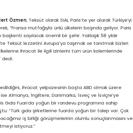
Mert Özmen
, Teksüt olarak SIAL Paris’te yer alarak Türkiye’yi
rek, “Fransa mutfağıyla ünlü ülkelerin başında geliyor. Paris
aşkenti sayılacak önemli bir şehir. Yaklaşık 58 yıldır
s’te Teksüt lezzetini Avrupa’ya taşımak ve tanıtmak bizleri
elerine ihracat ile ilgili izinlerini tüm ürün kalemlerinde
 dedi.
edildiğini, ihracat yelpazesinin başta ABD olmak üzere
se Almanya, İngiltere, Danimarka, İsveç ve İsviçre’ye
aris Gıda Fuarı’da yoğun bir randevu programına sahip
tu: “Türk gıda şirketlerine fuarda yoğun bir talep var. Çok
acağımız iş birliği görüşmelerinin olumlu sonuçlanmasını ve
meyi istiyoruz.”