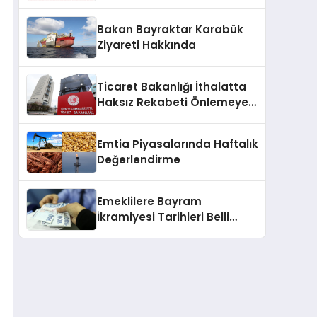
2025
Bakan Bayraktar Karabük
Ziyareti Hakkında
Ticaret Bakanlığı İthalatta
Haksız Rekabeti Önlemeye
Yönelik Tebliğleri Yayımladı
Emtia Piyasalarında Haftalık
Değerlendirme
Emeklilere Bayram
İkramiyesi Tarihleri Belli
Oldu