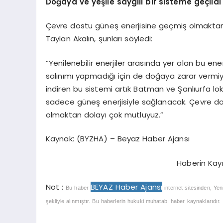
Doğaya ve yeşile saygılı bir sisteme geçildi
Çevre dostu güneş enerjisine geçmiş olmaktan
Taylan Akalın, şunları söyledi:
“Yenilenebilir enerjiler arasında yer alan bu ene
salınımı yapmadığı için de doğaya zarar vermiyo
indiren bu sistemi artık Batman ve Şanlıurfa lok
sadece güneş enerjisiyle sağlanacak. Çevre dos
olmaktan dolayı çok mutluyuz.”
Kaynak: (BYZHA) – Beyaz Haber Ajansı
Haberin Kay
Not :
BEYAZ Haber Ajansı
Bu haber
internet sitesinden, Yen
şekliyle alınmıştır. Bu haberlerin hukuki muhatabı haber kaynaklarıdır. Ha