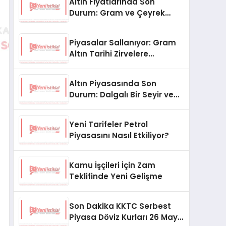
Altın Fiyatlarında Son
Durum: Gram ve Çeyrek
Altın Ne Kadar Oldu?
Piyasalar Sallanıyor: Gram
Altın Tarihi Zirvelere
Koşuyor!
Altın Piyasasında Son
Durum: Dalgalı Bir Seyir ve
Gözler Merkez Bankası’nda
Yeni Tarifeler Petrol
Piyasasını Nasıl Etkiliyor?
Kamu İşçileri İçin Zam
Teklifinde Yeni Gelişme
Son Dakika KKTC Serbest
Piyasa Döviz Kurları 26 Mayıs