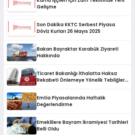
Kamu İşçileri İçin Zam Teklifinde Yeni
Gelişme
Son Dakika KKTC Serbest Piyasa
Döviz Kurları 26 Mayıs 2025
Bakan Bayraktar Karabük Ziyareti
Hakkında
Ticaret Bakanlığı İthalatta Haksız
Rekabeti Önlemeye Yönelik Tebliğleri
Yayımladı
Emtia Piyasalarında Haftalık
Değerlendirme
Emeklilere Bayram İkramiyesi Tarihleri
Belli Oldu