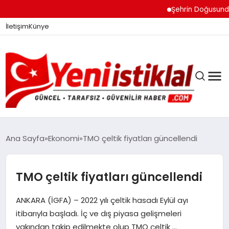
Şehrin Doğusundan B
İletişim
Künye
Ana Sayfa
Ekonomi
TMO çeltik fiyatları güncellendi
GÜNDEM
TMO çeltik fiyatları güncellendi
ANKARA (İGFA) – 2022 yılı çeltik hasadı Eylül ayı
DÜNYA
itibarıyla başladı. İç ve dış piyasa gelişmeleri
yakından takip edilmekte olup TMO çeltik …