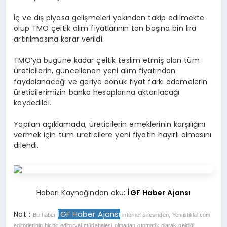
İç ve dış piyasa gelişmeleri yakından takip edilmekte
olup TMO çeltik alım fiyatlarının ton başına bin lira
artırılmasına karar verildi.
TMO’ya bugüne kadar çeltik teslim etmiş olan tüm
üreticilerin, güncellenen yeni alım fiyatından
faydalanacağı ve geriye dönük fiyat farkı ödemelerin
üreticilerimizin banka hesaplarına aktarılacağı
kaydedildi.
Yapılan açıklamada, üreticilerin emeklerinin karşılığını
vermek için tüm üreticilere yeni fiyatın hayırlı olmasını
dilendi.
Haberi Kaynağından oku:
İGF Haber Ajansı
İGF Haber Ajansı
Not :
Bu haber
internet sitesinden, Yeniistiklal.com
editörlerinin hiçbir editoryal müdahalesi olmadan otomatik olarak geldiği