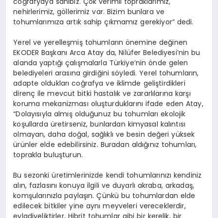
coğrafyaya sahibiz. Çok verimli topraklarımız,
nehirlerimiz, göllerimiz var. Bizim bunlara ve
tohumlarımıza artık sahip çıkmamız gerekiyor” dedi.
Yerel ve yerelleşmiş tohumların önemine değinen
EKODER Başkanı Arca Atay da, Nilüfer Belediyesi’nin bu
alanda yaptığı çalışmalarla Türkiye’nin önde gelen
belediyeleri arasına girdiğini söyledi. Yerel tohumların,
adapte oldukları coğrafya ve iklimde geliştirdikleri
direnç ile mevcut bitki hastalık ve zararlılarına karşı
koruma mekanizması oluşturduklarını ifade eden Atay,
“Dolayısıyla almış olduğunuz bu tohumları ekolojik
koşullarda üretirseniz, bunlardan kimyasal kalıntısı
olmayan, daha doğal, sağlıklı ve besin değeri yüksek
ürünler elde edebilirsiniz. Buradan aldığınız tohumları,
toprakla buluşturun.
Bu sezonki üretimlerinizde kendi tohumlarınızı kendiniz
alın, fazlasını konuya ilgili ve duyarlı akraba, arkadaş,
komşularınızla paylaşın. Çünkü bu tohumlardan elde
edilecek bitkiler yine aynı meyveleri vereceklerdir,
evladiyeliktirler, Hibrit tohumlar gibi bir kerelik, bir