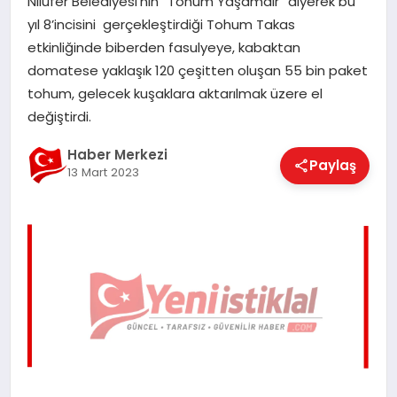
Nilüfer Belediyesi’nin “Tohum Yaşamdır” diyerek bu
EĞITIM
yıl 8’incisini gerçekleştirdiği Tohum Takas
etkinliğinde biberden fasulyeye, kabaktan
domatese yaklaşık 120 çeşitten oluşan 55 bin paket
EKONOMI
tohum, gelecek kuşaklara aktarılmak üzere el
değiştirdi.
MAGAZIN
Haber Merkezi
Paylaş
13 Mart 2023
SAĞLIK
SPOR
TEKNOLOJI