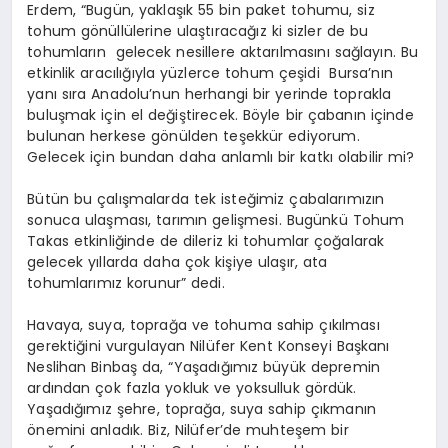
Erdem, “Bugün, yaklaşık 55 bin paket tohumu, siz
tohum gönüllülerine ulaştıracağız ki sizler de bu
tohumların gelecek nesillere aktarılmasını sağlayın. Bu
etkinlik aracılığıyla yüzlerce tohum çeşidi Bursa’nın
yanı sıra Anadolu’nun herhangi bir yerinde toprakla
buluşmak için el değiştirecek. Böyle bir çabanın içinde
bulunan herkese gönülden teşekkür ediyorum.
Gelecek için bundan daha anlamlı bir katkı olabilir mi?
Bütün bu çalışmalarda tek isteğimiz çabalarımızın
sonuca ulaşması, tarımın gelişmesi. Bugünkü Tohum
Takas etkinliğinde de dileriz ki tohumlar çoğalarak
gelecek yıllarda daha çok kişiye ulaşır, ata
tohumlarımız korunur” dedi.
Havaya, suya, toprağa ve tohuma sahip çıkılması
gerektiğini vurgulayan Nilüfer Kent Konseyi Başkanı
Neslihan Binbaş da, “Yaşadığımız büyük depremin
ardından çok fazla yokluk ve yoksulluk gördük.
Yaşadığımız şehre, toprağa, suya sahip çıkmanın
önemini anladık. Biz, Nilüfer’de muhteşem bir