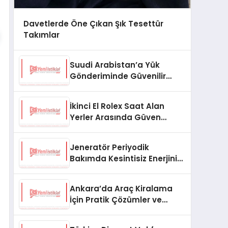
Davetlerde Öne Çıkan Şık Tesettür
Takımlar
Suudi Arabistan’a Yük
Gönderiminde Güvenilir
Lojistik ve Nakliye Çözümleri
İkinci El Rolex Saat Alan
Yerler Arasında Güven
Neden Önemlidir?
Jeneratör Periyodik
Bakımda Kesintisiz Enerjinin
Anahtarı
Ankara’da Araç Kiralama
İçin Pratik Çözümler ve
İpuçları