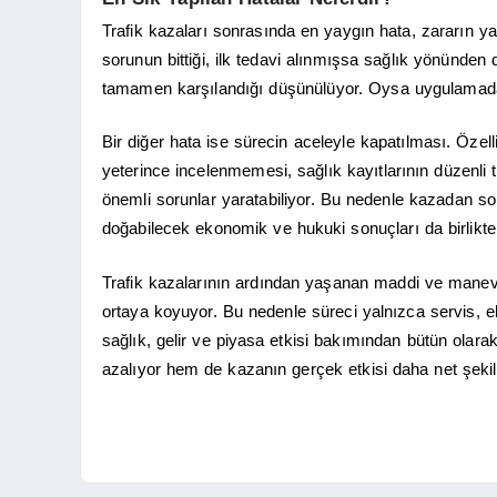
Trafik kazaları sonrasında en yaygın hata, zararın y
sorunun bittiği, ilk tedavi alınmışsa sağlık yönünde
tamamen karşılandığı düşünülüyor. Oysa uygulamada
Bir diğer hata ise sürecin aceleyle kapatılması. Özel
yeterince incelenmemesi, sağlık kayıtlarının düzenli
önemli sorunlar yaratabiliyor. Bu nedenle kazadan s
doğabilecek ekonomik ve hukuki sonuçları da birlikte
Trafik kazalarının ardından yaşanan maddi ve manevi
ortaya koyuyor. Bu nedenle süreci yalnızca servis, 
sağlık, gelir ve piyasa etkisi bakımından bütün olara
azalıyor hem de kazanın gerçek etkisi daha net şekild