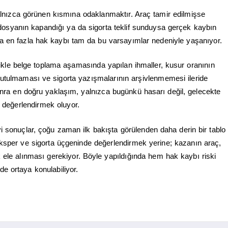
alnızca görünen kısmına odaklanmaktır. Araç tamir edilmişse
n dosyanın kapandığı ya da sigorta teklif sunduysa gerçek kaybın
 en fazla hak kaybı tam da bu varsayımlar nedeniyle yaşanıyor.
likle belge toplama aşamasında yapılan ihmaller, kusur oranının
 tutulmaması ve sigorta yazışmalarının arşivlenmemesi ileride
onra en doğru yaklaşım, yalnızca bugünkü hasarı değil, gelecekte
 değerlendirmek oluyor.
 sonuçlar, çoğu zaman ilk bakışta görülenden daha derin bir tablo
eksper ve sigorta üçgeninde değerlendirmek yerine; kazanın araç,
k ele alınması gerekiyor. Böyle yapıldığında hem hak kaybı riski
e ortaya konulabiliyor.