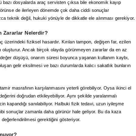
ü bazı dosyalarda araç servisten çıksa bile ekonomik kayıp
 görünse de ilerleyen dönemde çok daha ciddi sonuçlar
ca teknik değil, hukuki yönüyle de dikkatle ele alınması gerekiyor.
 Zararlar Nelerdir?
 üzerindeki fiziksel hasardır. Kırılan tampon, değişen far, ezilen
nı oluşturur. Ancak birçok olayda görünmeyen zararlar da en az
ki değer düşüşü, onarım süresi boyunca yaşanan kullanım kaybı,
uşan gelir eksilmesi ve bazı durumlarda kalıcı sakatlık bunların
amir masrafının karşılanmasını yeterli görebiliyor. Oysa ikinci el
eğerini doğrudan etkileyebiliyor. Aynı şekilde yaralanmalı
 kapandığı sanılabiliyor. Halbuki fizik tedavi, uzun iyileşme
gibi sonuçlar zamanla daha görünür hale geliyor. Bu da kaza
eğerlendirilmesi gerektiğini gösteriyor.
lmuyor?