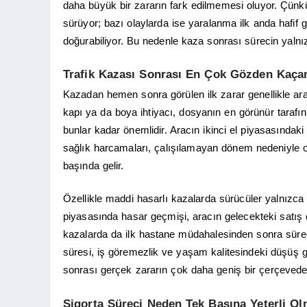
daha büyük bir zararın fark edilmemesi oluyor. Çünk
sürüyor; bazı olaylarda ise yaralanma ilk anda hafif
doğurabiliyor. Bu nedenle kaza sonrası sürecin yalnız
Trafik Kazası Sonrası En Çok Gözden Kaçan
Kazadan hemen sonra görülen ilk zarar genellikle araç
kapı ya da boya ihtiyacı, dosyanın en görünür tarafı
bunlar kadar önemlidir. Aracın ikinci el piyasasında
sağlık harcamaları, çalışılamayan dönem nedeniyle ol
başında gelir.
Özellikle maddi hasarlı kazalarda sürücüler yalnızca t
piyasasında hasar geçmişi, aracın gelecekteki satış d
kazalarda da ilk hastane müdahalesinden sonra sürecin
süresi, iş göremezlik ve yaşam kalitesindeki düşüş 
sonrası gerçek zararın çok daha geniş bir çerçevede d
Sigorta Süreci Neden Tek Başına Yeterli O