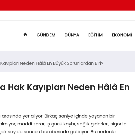
GÜNDEM
DÜNYA
EĞITIM
EKONOMI
 Kayıpları Neden Hâlâ En Büyük Sorunlardan Biri?
da Hak Kayıpları Neden Hâlâ En
ı arasında yer alıyor. Birkaç saniye içinde yaşanan bir
lmıyor; maddi zarar, iş gücü kaybı, sağlık giderleri, sigorta
i çok sayıda sonucu beraberinde getiriyor. Bu nedenle