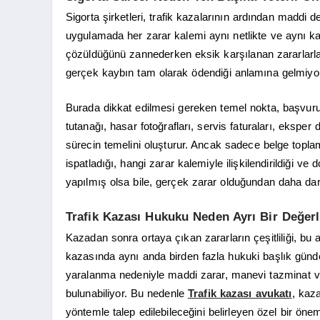
Sigorta şirketleri, trafik kazalarının ardından maddi
uygulamada her zarar kalemi aynı netlikte ve aynı k
çözüldüğünü zannederken eksik karşılanan zararlarla 
gerçek kaybın tam olarak ödendiği anlamına gelmiyo
Burada dikkat edilmesi gereken temel nokta, başvurun
tutanağı, hasar fotoğrafları, servis faturaları, eksper
sürecin temelini oluşturur. Ancak sadece belge toplam
ispatladığı, hangi zarar kalemiyle ilişkilendirildiği
yapılmış olsa bile, gerçek zarar olduğundan daha dar b
Trafik Kazası Hukuku Neden Ayrı Bir Değerl
Kazadan sonra ortaya çıkan zararların çeşitliliği, bu 
kazasında aynı anda birden fazla hukuki başlık günde
yaralanma nedeniyle maddi zarar, manevi tazminat ve
bulunabiliyor. Bu nedenle
Trafik kazası avukatı
, kaz
yöntemle talep edilebileceğini belirleyen özel bir önem