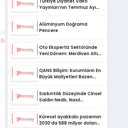
Türkiye Diyanet Vakfı
Yayınları’nın Temmuz Ayı
Fırsat Köşesinde Bülent Ata
Kitapları Var
Alüminyum Doğrama
Pencere
Oto Ekspertiz Sektöründe
Yeni Dönem: Merdiven Altı
İşletmeler Tarih Oluyor
QANS Bilişim: Kurumların En
Büyük Maliyetleri Bazen
Görünmeyenler Oluyor
Sarkıntılık Düzeyinde Cinsel
Saldırı Nedir, Nasıl
Değerlendirilir?
Küresel ayakkabı pazarının
2030’da 588 milyar doları