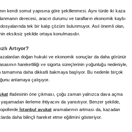
anın kendi somut yapısına göre şekillenmesi. Aynı türde iki kaza
aralanmanın derecesi, aracın durumu ve tarafların ekonomik kaybı
ı dosyalarında tek bir kalıp çözüm bulunmuyor. Asıl önemli olan,
in eksiksiz şekilde ortaya konulmasıdır.
zlı Artıyor?
a, kazalardan doğan hukuki ve ekonomik sonuçlar da daha görünür
yasasının hareketliliği ve sigorta süreçlerinin yoğunluğu nedeniyle,
ın tamamına daha dikkatli bakmaya başlıyor. Bu nedenle birçok
uğunu anlamaya çalışıyor.
ukat
ifadesinin öne çıkması, çoğu zaman yalnızca dava açma
yaşamadan ilerleme ihtiyacını da yansıtıyor. Benzer şekilde,
opollerde
İstanbul avukat
aramalarının artması da, kazadan
klarda daha bilinçli hareket etme eğilimini gösteriyor.