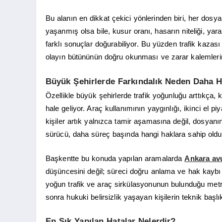
Bu alanın en dikkat çekici yönlerinden biri, her dosy
yaşanmış olsa bile, kusur oranı, hasarın niteliği, y
farklı sonuçlar doğurabiliyor. Bu yüzden trafik kazas
olayın bütününün doğru okunması ve zarar kalemlerin
Büyük Şehirlerde Farkındalık Neden Daha Hı
Özellikle büyük şehirlerde trafik yoğunluğu arttıkç
hale geliyor. Araç kullanımının yaygınlığı, ikinci el pi
kişiler artık yalnızca tamir aşamasına değil, dosyan
sürücü, daha süreç başında hangi haklara sahip old
Başkentte bu konuda yapılan aramalarda
Ankara av
düşüncesini değil; süreci doğru anlama ve hak kaybı 
yoğun trafik ve araç sirkülasyonunun bulunduğu metr
sonra hukuki belirsizlik yaşayan kişilerin teknik başlı
En Sık Yapılan Hatalar Nelerdir?