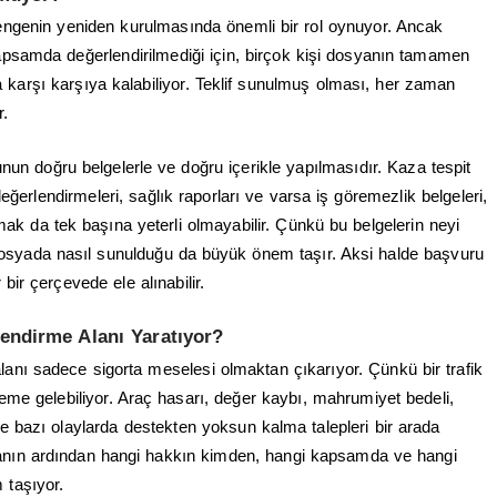
 dengenin yeniden kurulmasında önemli bir rol oynuyor. Ancak
apsamda değerlendirilmediği için, birçok kişi dosyanın tamamen
karşı karşıya kalabiliyor. Teklif sunulmuş olması, her zaman
r.
un doğru belgelerle ve doğru içerikle yapılmasıdır. Kaza tespit
 değerlendirmeleri, sağlık raporları ve varsa iş göremezlik belgeleri,
ak da tek başına yeterli olmayabilir. Çünkü bu belgelerin neyi
 ve dosyada nasıl sunulduğu da büyük önem taşır. Aksi halde başvuru
ir çerçevede ele alınabilir.
endirme Alanı Yaratıyor?
alanı sadece sigorta meselesi olmaktan çıkarıyor. Çünkü bir trafik
me gelebiliyor. Araç hasarı, değer kaybı, mahrumiyet bedeli,
 bazı olaylarda destekten yoksun kalma talepleri bir arada
anın ardından hangi hakkın kimden, hangi kapsamda ve hangi
 taşıyor.