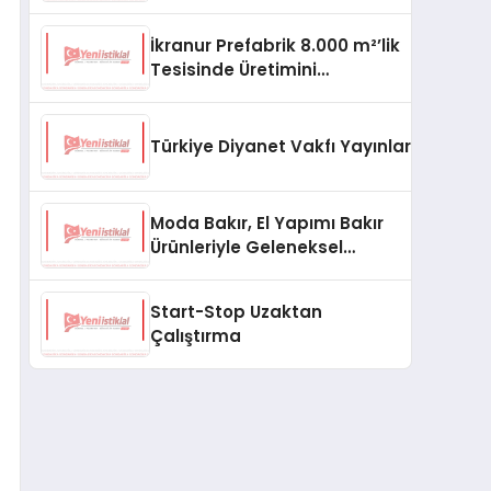
aşması bekleniyor
İkranur Prefabrik 8.000 m²’lik
Tesisinde Üretimini
Büyütüyor
Türkiye Diyanet Vakfı Yayınları, Yeni Ne
Moda Bakır, El Yapımı Bakır
Ürünleriyle Geleneksel
Zanaatkârlığı Modern
Yaşam Alanlarına Taşıyor
Start-Stop Uzaktan
Çalıştırma