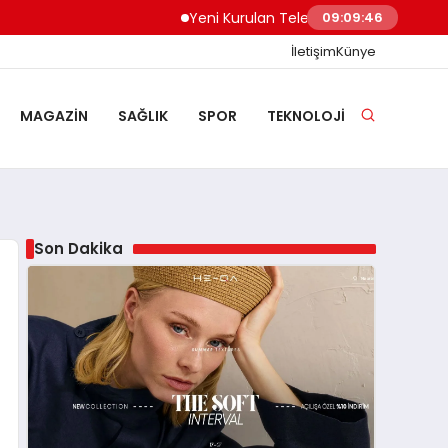
Yeni Kurulan Telegram Grupları Nasıl Keşfed
09:09:47
İletişim
Künye
MAGAZIN
SAĞLIK
SPOR
TEKNOLOJI
Son Dakika