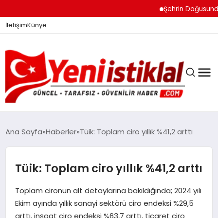
Şehrin Doğusundan B
İletişim
Künye
Ana Sayfa
Haberler
Tüik: Toplam ciro yıllık %41,2 arttı
GÜNDEM
Tüik: Toplam ciro yıllık %41,2 arttı
Toplam cironun alt detaylarına bakıldığında; 2024 yılı
DÜNYA
Ekim ayında yıllık sanayi sektörü ciro endeksi %29,5
arttı, inşaat ciro endeksi %63,7 arttı, ticaret ciro