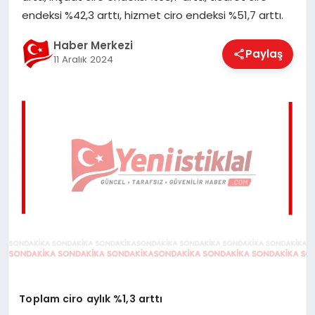
EĞITIM
endeksi %42,3 arttı, hizmet ciro endeksi %51,7 arttı.
Haber Merkezi
Paylaş
11 Aralık 2024
EKONOMI
MAGAZIN
SAĞLIK
SPOR
TEKNOLOJI
Toplam ciro aylık %1,3 arttı