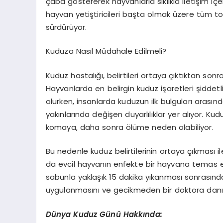
çaba göstererek hayvanlarla sıklıkla iletişim içe
hayvan yetiştiricileri başta olmak üzere tüm to
sürdürüyor.
Kuduza Nasıl Müdahale Edilmeli?
Kuduz hastalığı, belirtileri ortaya çıktıktan son
Hayvanlarda en belirgin kuduz işaretleri şiddetli
olurken, insanlarda kuduzun ilk bulguları arasınd
yakınlarında değişen duyarlılıklar yer alıyor. 
komaya, daha sonra ölüme neden olabiliyor.
Bu nedenle kuduz belirtilerinin ortaya çıkması i
da evcil hayvanın enfekte bir hayvana temas et
sabunla yaklaşık 15 dakika yıkanması sonrasında;
uygulanmasını ve gecikmeden bir doktora danış
Dünya Kuduz Günü Hakkında: