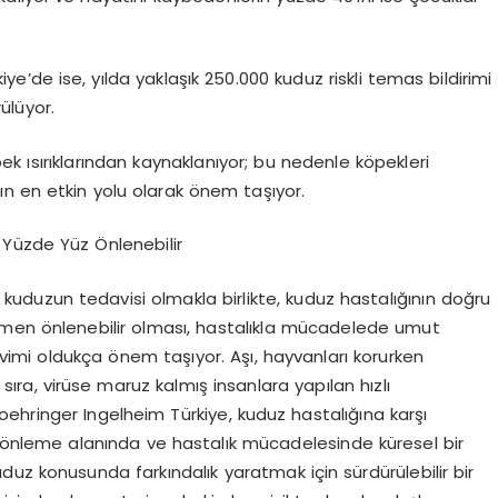
e’de ise, yılda yaklaşık 250.000 kuduz riskli temas bildirimi
ülüyor.
 ısırıklarından kaynaklanıyor; bu nedenle köpekleri
ın en etkin yolu olarak önem taşıyor.
 Yüzde Yüz Önlenebilir
 kuduzun tedavisi olmakla birlikte, kuduz hastalığının doğru
amen önlenebilir olması, hastalıkla mücadelede umut
imi oldukça önem taşıyor. Aşı, hayvanları korurken
 sıra, virüse maruz kalmış insanlara yapılan hızlı
ehringer Ingelheim Türkiye, kuduz hastalığına karşı
uzu önleme alanında ve hastalık mücadelesinde küresel bir
uz konusunda farkındalık yaratmak için sürdürülebilir bir