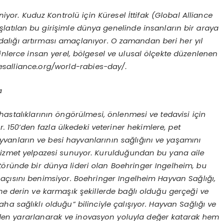
yor. Kuduz Kontrolü için Küresel İttifak (Global Alliance
şlatılan bu girişimle dünya genelinde insanların bir araya
lığı artırması amaçlanıyor. O zamandan beri her yıl
erce insan yerel, bölgesel ve ulusal ölçekte düzenlenen
abiesalliance.org/world-rabies-day/.
a
astalıklarının öngörülmesi, önlenmesi ve tedavisi için
or. 150’den fazla ülkedeki veteriner hekimlere, pet
hayvanların ve besi hayvanlarının sağlığını ve yaşamını
e hizmet yelpazesi sunuyor. Kurulduğundan bu yana aile
ktöründe bir dünya lideri olan Boehringer Ingelheim, bu
 açısını benimsiyor. Boehringer Ingelheim Hayvan Sağlığı,
ne derin ve karmaşık şekillerde bağlı olduğu gerçeği ve
a sağlıklı olduğu” bilinciyle çalışıyor. Hayvan Sağlığı ve
ilerden yararlanarak ve inovasyon yoluyla değer katarak hem