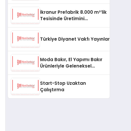
aşması bekleniyor
İkranur Prefabrik 8.000 m²’lik
Tesisinde Üretimini
Büyütüyor
Türkiye Diyanet Vakfı Yayınları, Yeni Ne
Moda Bakır, El Yapımı Bakır
Ürünleriyle Geleneksel
Zanaatkârlığı Modern
Yaşam Alanlarına Taşıyor
Start-Stop Uzaktan
Çalıştırma