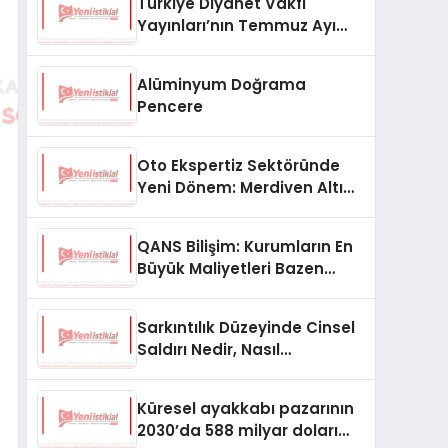
Türkiye Diyanet Vakfı
Yayınları’nın Temmuz Ayı
Fırsat Köşesinde Bülent Ata
Kitapları Var
Alüminyum Doğrama
Pencere
Oto Ekspertiz Sektöründe
Yeni Dönem: Merdiven Altı
İşletmeler Tarih Oluyor
QANS Bilişim: Kurumların En
Büyük Maliyetleri Bazen
Görünmeyenler Oluyor
Sarkıntılık Düzeyinde Cinsel
Saldırı Nedir, Nasıl
Değerlendirilir?
Küresel ayakkabı pazarının
2030’da 588 milyar doları