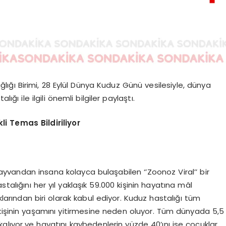
ğı Birimi, 28 Eylül Dünya Kuduz Günü vesilesiyle, dünya
ğı ile ilgili önemli bilgiler paylaştı.
li Temas Bildiriliyor
yvandan insana kolayca bulaşabilen ‘’Zoonoz Viral’’ bir
talığını her yıl yaklaşık 59.000 kişinin hayatına mâl
larından biri olarak kabul ediyor. Kuduz hastalığı tüm
kişinin yaşamını yitirmesine neden oluyor. Tüm dünyada 5,5
kalıyor
ve hayatını kaybedenlerin yüzde 40’ını ise çocuklar