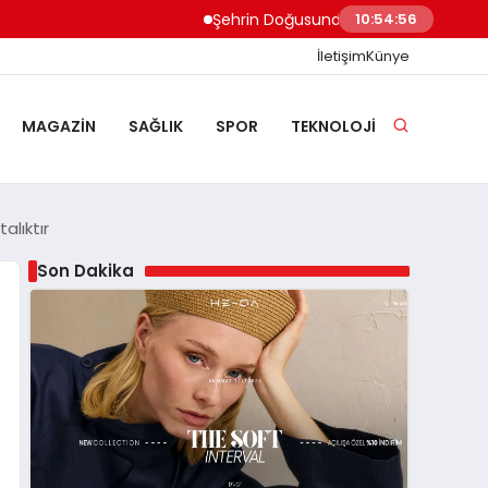
Şehrin Doğusundan Boğaz Kıyılarına Ev T
10:54:57
İletişim
Künye
MAGAZIN
SAĞLIK
SPOR
TEKNOLOJI
alıktır
Son Dakika