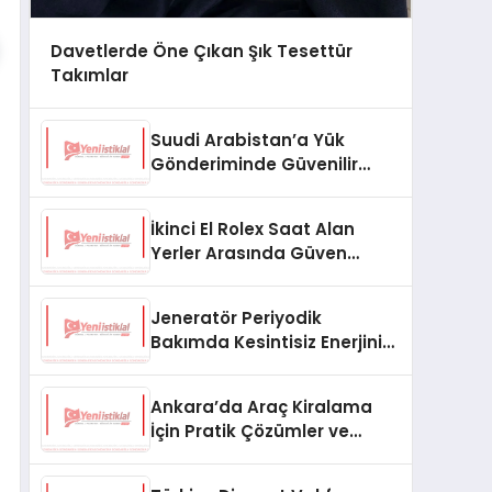
Davetlerde Öne Çıkan Şık Tesettür
Takımlar
Suudi Arabistan’a Yük
Gönderiminde Güvenilir
Lojistik ve Nakliye Çözümleri
İkinci El Rolex Saat Alan
Yerler Arasında Güven
Neden Önemlidir?
Jeneratör Periyodik
Bakımda Kesintisiz Enerjinin
Anahtarı
Ankara’da Araç Kiralama
İçin Pratik Çözümler ve
İpuçları