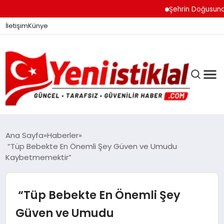
Şehrin Doğusundan Boğ
İletişim
Künye
Ana Sayfa
Haberler
“Tüp Bebekte En Önemli Şey Güven ve Umudu
Kaybetmemektir”
GÜNDEM
“Tüp Bebekte En Önemli Şey
DÜNYA
Güven ve Umudu