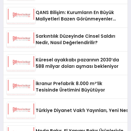
Oluyor
QANS Bilişim: Kurumların En Büyük
Maliyetleri Bazen Görünmeyenler
Oluyor
Sarkıntılık Düzeyinde Cinsel Saldırı
Nedir, Nasıl Değerlendirilir?
Küresel ayakkabı pazarının 2030’da
588 milyar doları aşması bekleniyor
İkranur Prefabrik 8.000 m²’lik
Tesisinde Üretimini Büyütüyor
Türkiye Diyanet Vakfı Yayınları, Yeni Nesi
Moda Bakır, El Yapımı Bakır Ürünleriyle