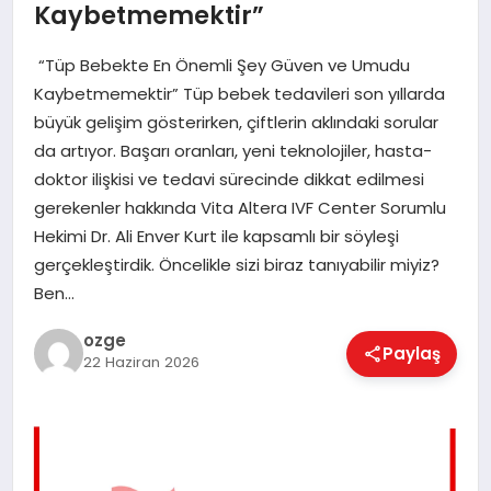
Kaybetmemektir”
EĞITIM
“Tüp Bebekte En Önemli Şey Güven ve Umudu
Kaybetmemektir” Tüp bebek tedavileri son yıllarda
EKONOMI
büyük gelişim gösterirken, çiftlerin aklındaki sorular
da artıyor. Başarı oranları, yeni teknolojiler, hasta-
doktor ilişkisi ve tedavi sürecinde dikkat edilmesi
MAGAZIN
gerekenler hakkında Vita Altera IVF Center Sorumlu
Hekimi Dr. Ali Enver Kurt ile kapsamlı bir söyleşi
gerçekleştirdik. Öncelikle sizi biraz tanıyabilir miyiz?
SAĞLIK
Ben…
ozge
SPOR
Paylaş
22 Haziran 2026
TEKNOLOJI