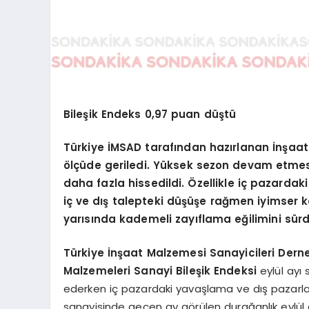
Bileşik Endeks
0,97 puan düştü
Türkiye İMSAD tarafından hazırlanan İnşaat M
ölçüde geriledi. Yüksek sezon devam etmes
daha fazla hissedildi. Özellikle iç pazardak
iç ve dış talepteki düşüşe rağmen iyimser kal
yarısında kademeli zayıflama eğilimini sürd
Türkiye İnşaat Malzemesi Sanayicileri Dern
Malzemeleri Sanayi Bileşik Endeksi
eylül ayı
ederken iç pazardaki yavaşlama ve dış pazarlar
sanayisinde geçen ay görülen durağanlık eylül 