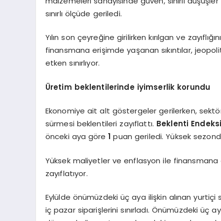
malzemeleri sanayisinde güven, sınırlı düşüşler 
sınırlı ölçüde geriledi.
Yılın son çeyreğine girilirken kırılgan ve zayıflı
finansmana erişimde yaşanan sıkıntılar, jeopoliti
etken sınırlıyor.
Üretim beklentilerinde iyimserlik korundu
Ekonomiye ait alt göstergeler gerilerken, sektöre
sürmesi beklentileri zayıflattı.
Beklenti Endeks
önceki aya göre
1
puan geriledi. Yüksek sezonda
Yüksek maliyetler ve enflasyon ile finansmana er
zayıflatıyor.
Eylülde önümüzdeki üç aya ilişkin alınan yurtiçi 
iç pazar siparişlerini sınırladı. Önümüzdeki üç aya