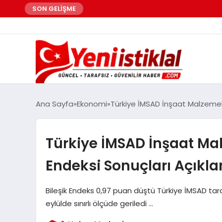
SON GELİŞME
Ana Sayfa
Ekonomi
Türkiye İMSAD İnşaat Malzemeler
Türkiye İMSAD İnşaat Mal
Endeksi Sonuçları Açıkla
Bileşik Endeks 0,97 puan düştü Türkiye İMSAD tar
eylülde sınırlı ölçüde geriledi …