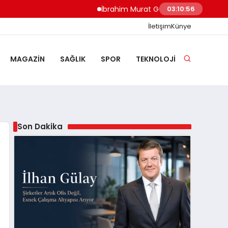
İbrahim Murat Gündüz: Malgaç’tan Nazilli’ni
03:10:57
İletişim
Künye
MAGAZIN
SAĞLIK
SPOR
TEKNOLOJI
Son Dakika