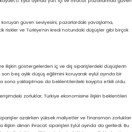
kaydetti. Eylül ayında yurt içi ve ihracat pazarlarında güven
ğını koruyan güven seviyesini, pazarlardaki yavaşlama,
k riskler ve Türkiye’nin kredi notundaki düşüşler gibi birçok
 ilişkin göstergelerden iç ve dış siparişlerdeki düşüşlerin
i
son beş aylık düşüş eğilimini koruyarak eylül ayında bir
 sona yaklaşılması da beklentilerdeki kayıpta etkili oldu.
işimdeki zorluklar, Türkiye ekonomisine ilişkin beklentileri
siparişler azalırken yüksek maliyetler ve finansman zorlukları
 ilişkin alınan ihracat siparişleri Eylül ayında da geriledi. Bu