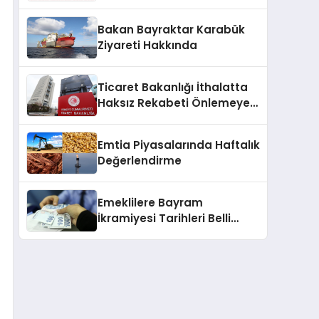
2025
Bakan Bayraktar Karabük
Ziyareti Hakkında
Ticaret Bakanlığı İthalatta
Haksız Rekabeti Önlemeye
Yönelik Tebliğleri Yayımladı
Emtia Piyasalarında Haftalık
Değerlendirme
Emeklilere Bayram
İkramiyesi Tarihleri Belli
Oldu