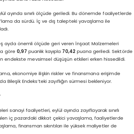
lül ayında sınırlı ölçüde geriledi. Bu dönemde faaliyetlerde
flama da sürdü. İç ve dış talepteki yavaşlama ile
ladı.
ş ayda önemli ölçüde geri veren İnşaat Malzemeleri
aya göre
0,97
puanlık kayıpla
70,42
puana geriledi. Sektörde
endekste mevsimsel düşüşün etkileri erken hissedildi.
şlama, ekonomiye ilişkin riskler ve finansmana erişimde
 Bileşik Endeks’teki zayıflığın sürmesi bekleniyor.
r
sanayi faaliyetleri, eylül ayında zayıflayarak sınırlı
en iç pazardaki dikkat çekici yavaşlama, faaliyetlerde
vaşlama, finansman sıkıntıları ile yüksek maliyetler de