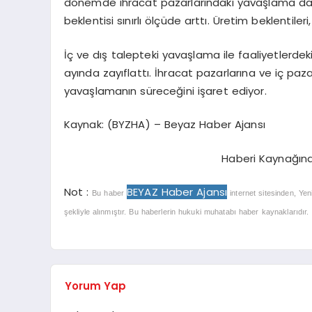
dönemde ihracat pazarlarındaki yavaşlama daha 
beklentisi sınırlı ölçüde arttı. Üretim beklentile
İç ve dış talepteki yavaşlama ile faaliyetlerdeki
ayında zayıflattı. İhracat pazarlarına ve iç pazara
yavaşlamanın süreceğini işaret ediyor.
Kaynak: (BYZHA) – Beyaz Haber Ajansı
Haberi Kaynağın
Not :
BEYAZ Haber Ajansı
Bu haber
internet sitesinden, Yen
şekliyle alınmıştır. Bu haberlerin hukuki muhatabı haber kaynaklarıdır. Ha
Yorum Yap