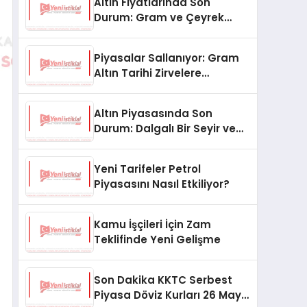
Altın Fiyatlarında Son
Durum: Gram ve Çeyrek
Altın Ne Kadar Oldu?
Piyasalar Sallanıyor: Gram
Altın Tarihi Zirvelere
Koşuyor!
Altın Piyasasında Son
Durum: Dalgalı Bir Seyir ve
Gözler Merkez Bankası’nda
Yeni Tarifeler Petrol
Piyasasını Nasıl Etkiliyor?
Kamu İşçileri İçin Zam
Teklifinde Yeni Gelişme
Son Dakika KKTC Serbest
Piyasa Döviz Kurları 26 Mayıs