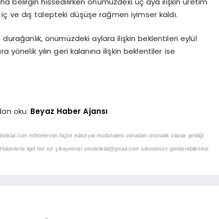
belirgin hissedilirken önümüzdeki üç aya ilişkin üretim
ri, iç ve dış talepteki düşüşe rağmen iyimser kaldı.
 durağanlık, önümüzdeki aylara ilişkin beklentileri eylül
 yönelik yılın geri kalanına ilişkin beklentiler ise
dan oku:
Beyaz Haber Ajansı
iistiklal.com editörlerinin hiçbir editoryal müdahalesi olmadan otomatik olarak geldiği
berlerle ilgili her tür şikayetinizi
yeniistiklal@gmail.com
adresimize gönderebilirsiniz.