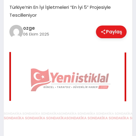
EĞITIM
Türkiye’nin En İyi İşletmeleri “En İyi 5” Projesiyle
Tescilleniyor
ozge
EKONOMI
Paylaş
06 Ekim 2025
MAGAZIN
SAĞLIK
SPOR
TEKNOLOJI