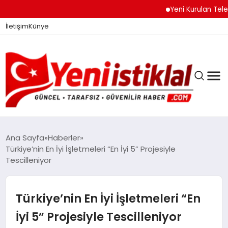
Yeni Kurulan Telegram
İletişim
Künye
Ana Sayfa
Haberler
Türkiye’nin En İyi İşletmeleri “En İyi 5” Projesiyle
Tescilleniyor
GÜNDEM
Türkiye’nin En İyi İşletmeleri “En
DÜNYA
İyi 5” Projesiyle Tescilleniyor