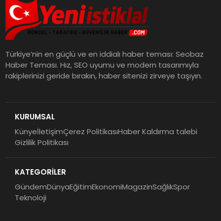
Türkiye’nin en güçlü ve en iddialı haber teması: Seobaz
Haber Teması. Hız, SEO uyumu ve modern tasarımıyla
rakiplerinizi geride bırakın, haber sitenizi zirveye taşıyın.
KURUMSAL
Künye
İletişim
Çerez Politikası
Haber Kaldırma talebi
Gizlilik Politikası
KATEGORİLER
Gündem
Dünya
Eğitim
Ekonomi
Magazin
Sağlık
Spor
Teknoloji