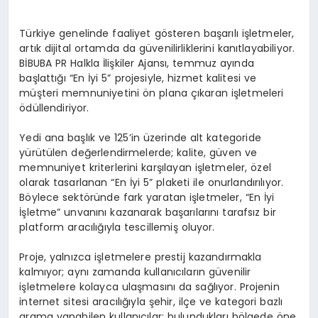
Türkiye genelinde faaliyet gösteren başarılı işletmeler,
artık dijital ortamda da güvenilirliklerini kanıtlayabiliyor.
BİBUBA PR Halkla İlişkiler Ajansı, temmuz ayında
başlattığı “En İyi 5” projesiyle, hizmet kalitesi ve
müşteri memnuniyetini ön plana çıkaran işletmeleri
ödüllendiriyor.
Yedi ana başlık ve 125’in üzerinde alt kategoride
yürütülen değerlendirmelerde; kalite, güven ve
memnuniyet kriterlerini karşılayan işletmeler, özel
olarak tasarlanan “En İyi 5” plaketi ile onurlandırılıyor.
Böylece sektöründe fark yaratan işletmeler, “En İyi
İşletme” unvanını kazanarak başarılarını tarafsız bir
platform aracılığıyla tescillemiş oluyor.
Proje, yalnızca işletmelere prestij kazandırmakla
kalmıyor; aynı zamanda kullanıcıların güvenilir
işletmelere kolayca ulaşmasını da sağlıyor. Projenin
internet sitesi aracılığıyla şehir, ilçe ve kategori bazlı
arama yapabilen kullanıcılar; bulundukları bölgede öne