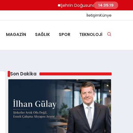
Şehrin Doğusundan Boğaz Kıyılarına Ev T
14:35:20
İletişim
Künye
MAGAZIN
SAĞLIK
SPOR
TEKNOLOJI
Son Dakika