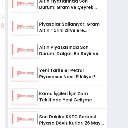
Altın Fiyatlarında Son
Durum: Gram ve Çeyrek
Altın Ne Kadar Oldu?
Piyasalar Sallanıyor: Gram
Altın Tarihi Zirvelere
Koşuyor!
Altın Piyasasında Son
Durum: Dalgalı Bir Seyir ve
Gözler Merkez Bankası’nda
Yeni Tarifeler Petrol
Piyasasını Nasıl Etkiliyor?
Kamu İşçileri İçin Zam
Teklifinde Yeni Gelişme
Son Dakika KKTC Serbest
Piyasa Döviz Kurları 26 Mayıs