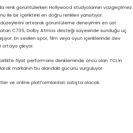
ıda renk görüntülerken Hollywood stüdyolarının vazgeçilmez
 ile bir içerikteki en doğru renkleri yansıtıyor.
k düzeylerini artırarak görüntüleme deneyimini en üst
k yaratan C735, Dolby Atmos desteği sayesinde sunduğu üç
şıyor. En sevilen spor, film veya oyun içeriklerinde dev
 ortaya çıkıyor.
 birlikte fiyat performans denkleminde öncü olan TCL’in
larak markanın bu alandaki gücünü vurguluyor.
tler ve online platformlardan satışta olacak.