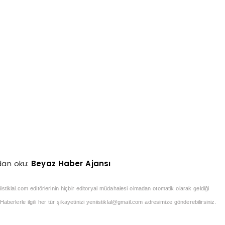
dan oku:
Beyaz Haber Ajansı
iistiklal.com editörlerinin hiçbir editoryal müdahalesi olmadan otomatik olarak geldiği
berlerle ilgili her tür şikayetinizi
yeniistiklal@gmail.com
adresimize gönderebilirsiniz.