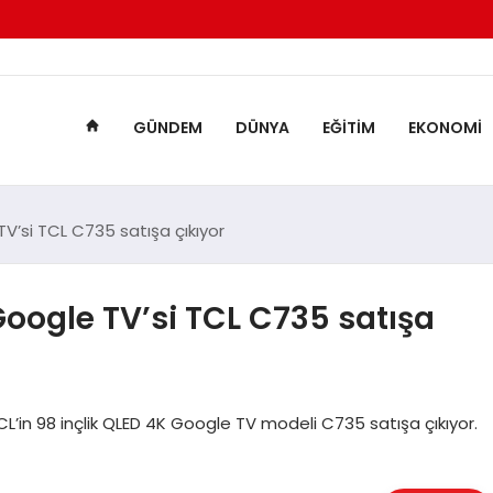
GÜNDEM
DÜNYA
EĞITIM
EKONOMI
 TV’si TCL C735 satışa çıkıyor
Google TV’si TCL C735 satışa
L’in 98 inçlik QLED 4K Google TV modeli C735 satışa çıkıyor.