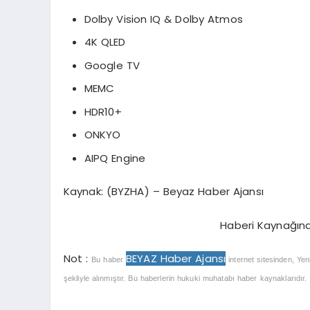
Dolby Vision IQ & Dolby Atmos
4K QLED
Google TV
MEMC
HDR10+
ONKYO
AIPQ Engine
Kaynak: (BYZHA) – Beyaz Haber Ajansı
Haberi Kaynağın
Not :
BEYAZ Haber Ajansı
Bu haber
internet sitesinden, Yen
şekliyle alınmıştır. Bu haberlerin hukuki muhatabı haber kaynaklarıdır. Ha