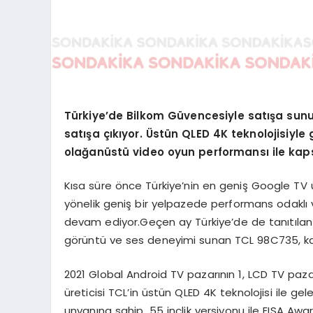
Türkiye’de Bilkom Güvencesiyle satışa sunu
satışa çıkıyor. Üstün QLED 4K teknolojisiyle
olağanüstü video oyun performansı ile kap
Kısa süre önce Türkiye’nin en geniş Google TV ü
yönelik geniş bir yelpazede performans odaklı 
devam ediyor.Geçen ay Türkiye’de de tanıtılan v
görüntü ve ses deneyimi sunan TCL 98C735, kas
2021 Global Android TV pazarının 1, LCD TV paz
üreticisi TCL’in üstün QLED 4K teknolojisi ile gel
unvanına sahip. 55 inçlik versiyonu ile EISA 