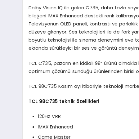
Dolby Vision IQ ile gelen C735, daha fazla say
bileşeni IMAX Enhanced destekli renk kalibrasyonu
Televizyonun QLED paneli, kontrastı ve parlaklı
düzeye çıkarıyor. Ses teknolojileri ile de far
boyutlu teknolojisi ile sinema deneyimini eve ta
ekranda sürükleyici bir ses ve görüntü deneyimi
TCL C735, pazarın en iddialı 98” ürünü olmakla
optimum çözümü sunduğu ürünlerinden birisi o
TCL 98C735 Kasım ayı itibariyle teknoloji marke
TCL 98C735 teknik özellikleri
120Hz VRR
IMAX Enhanced
Game Master