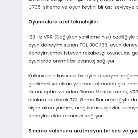
C735, sinema ve oyun keyfini bir üst seviyeye 
Oyunculara özel teknolojiler
120 Hz VRR (Değişken yenileme hızı) özelliğiyle 
oyun deneyimi sunan TCL 98C735, oyun deneyimi
deneyimlemek isteyen rekabetçi oyuncular, gerek
oyunlarda önemli bir avantaj sağlıyor.
Kullanıcılara kusursuz bir oyun deneyimi sağl
gecikmeli ve ekran yırtılması olmadan çok daha
ekranı optimize eden Game Master modu, VRR/A
bunlara ek olarak TCL Game Bar aracılığıyla da k
nişan alma yardımı, araç kutusu işlevleri sunuyor
deneyimi elde etmesini sağlıyor.
Sinema salonunu aratmayan bir ses ve gö