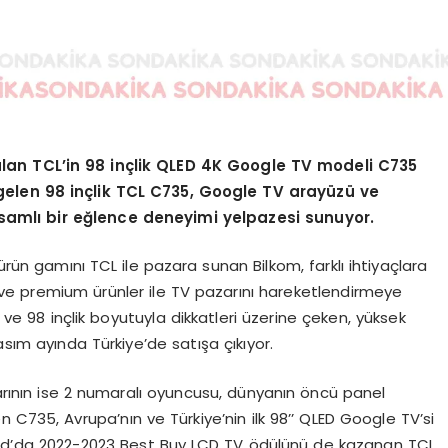
lan TCL’in 98 inçlik QLED 4K Google TV modeli C735
 gelen 98 inçlik TCL C735, Google TV arayüzü ve
samlı bir eğlence deneyimi yelpazesi sunuyor.
rün gamını TCL ile pazara sunan Bilkom, farklı ihtiyaçlara
ve premium ürünler ile TV pazarını hareketlendirmeye
e 98 inçlik boyutuyla dikkatleri üzerine çeken, yüksek
ım ayında Türkiye’de satışa çıkıyor.
arının ise 2 numaralı oyuncusu, dünyanın öncü panel
en C735, Avrupa’nın ve Türkiye’nin ilk 98’’ QLED Google TV’si
Award’da 2022-2023 Best Buy LCD TV ödülünü de kazanan TCL