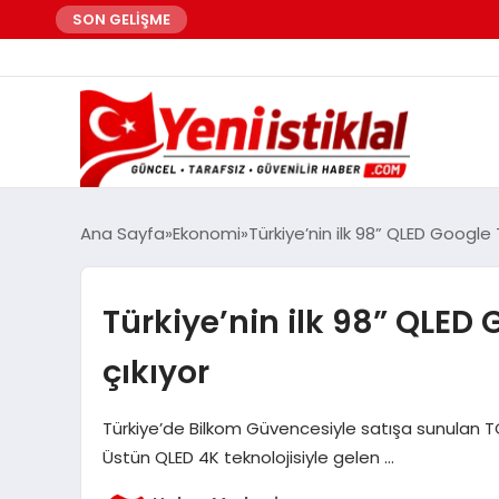
SON GELİŞME
Ana Sayfa
Ekonomi
Türkiye’nin ilk 98” QLED Google
Türkiye’nin ilk 98” QLED 
çıkıyor
Türkiye’de Bilkom Güvencesiyle satışa sunulan TC
Üstün QLED 4K teknolojisiyle gelen …