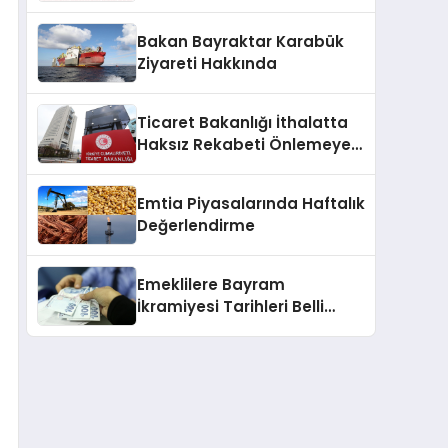
2025
Bakan Bayraktar Karabük
Ziyareti Hakkında
Ticaret Bakanlığı İthalatta
Haksız Rekabeti Önlemeye
Yönelik Tebliğleri Yayımladı
Emtia Piyasalarında Haftalık
Değerlendirme
Emeklilere Bayram
İkramiyesi Tarihleri Belli
Oldu