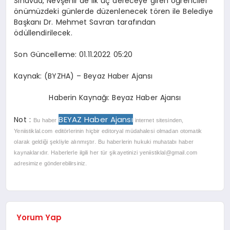
Sınavda, Nevşehir’de ilk üç dereceye giren öğrenciler
önümüzdeki günlerde düzenlenecek tören ile Belediye
Başkanı Dr. Mehmet Savran tarafından
ödüllendirilecek.
Son Güncelleme: 01.11.2022 05:20
Kaynak: (BYZHA) – Beyaz Haber Ajansı
Haberin Kaynağı: Beyaz Haber Ajansı
BEYAZ Haber Ajansı
Not :
Bu haber
internet sitesinden,
Yeniistiklal.com editörlerinin hiçbir editoryal müdahalesi olmadan otomatik
olarak geldiği şekliyle alınmıştır. Bu haberlerin hukuki muhatabı haber
kaynaklarıdır. Haberlerle ilgili her tür şikayetinizi
yeniistiklal@gmail.com
adresimize gönderebilirsiniz.
Yorum Yap