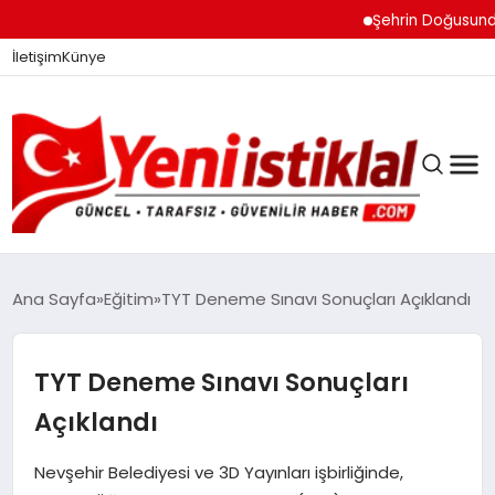
Şehrin Doğusundan Bo
İletişim
Künye
Ana Sayfa
Eğitim
TYT Deneme Sınavı Sonuçları Açıklandı
GÜNDEM
TYT Deneme Sınavı Sonuçları
Açıklandı
DÜNYA
Nevşehir Belediyesi ve 3D Yayınları işbirliğinde,