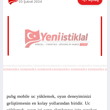
03 Şubat 2024
EĞITIM
EKONOMI
MAGAZIN
SAĞLIK
SPOR
pubg mobile uc yüklemek, oyun deneyiminizi
TEKNOLOJI
geliştirmenin en kolay yollarından biridir. Uc
yüklemek, oyun içi satın alımlarınız için gereken