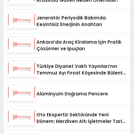
Arasında Güven Neden Önemlidir?
Jeneratör Periyodik Bakımda
Kesintisiz Enerjinin Anahtarı
Ankara’da Araç Kiralama İçin Pratik
Çözümler ve İpuçları
Türkiye Diyanet Vakfı Yayınları’nın
Temmuz Ayı Fırsat Köşesinde Bülent
Ata Kitapları Var
Alüminyum Doğrama Pencere
Oto Ekspertiz Sektöründe Yeni
Dönem: Merdiven Altı İşletmeler Tarih
Oluyor