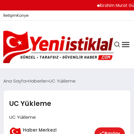
İbrahim Murat Gündüz: 
İletişim
Künye
Ana Sayfa
Haberler
UC Yükleme
GÜNDEM
UC Yükleme
UC Yükleme
DÜNYA
Haber Merkezi
Paylaş