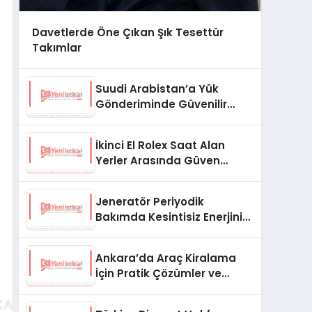
Davetlerde Öne Çıkan Şık Tesettür
Takımlar
Suudi Arabistan’a Yük
Gönderiminde Güvenilir
Lojistik ve Nakliye Çözümleri
İkinci El Rolex Saat Alan
Yerler Arasında Güven
Neden Önemlidir?
Jeneratör Periyodik
Bakımda Kesintisiz Enerjinin
Anahtarı
Ankara’da Araç Kiralama
İçin Pratik Çözümler ve
İpuçları