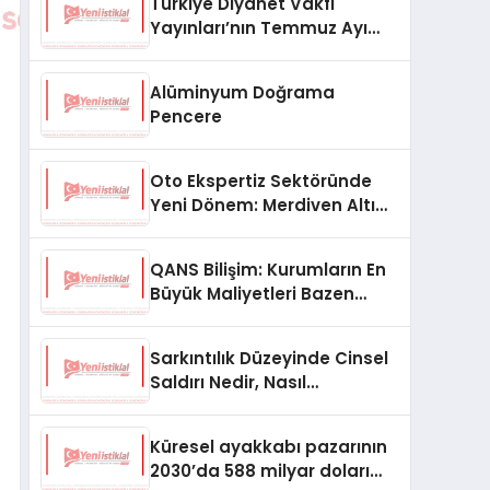
Türkiye Diyanet Vakfı
Yayınları’nın Temmuz Ayı
Fırsat Köşesinde Bülent Ata
Kitapları Var
Alüminyum Doğrama
Pencere
Oto Ekspertiz Sektöründe
Yeni Dönem: Merdiven Altı
İşletmeler Tarih Oluyor
QANS Bilişim: Kurumların En
Büyük Maliyetleri Bazen
Görünmeyenler Oluyor
Sarkıntılık Düzeyinde Cinsel
Saldırı Nedir, Nasıl
Değerlendirilir?
Küresel ayakkabı pazarının
2030’da 588 milyar doları