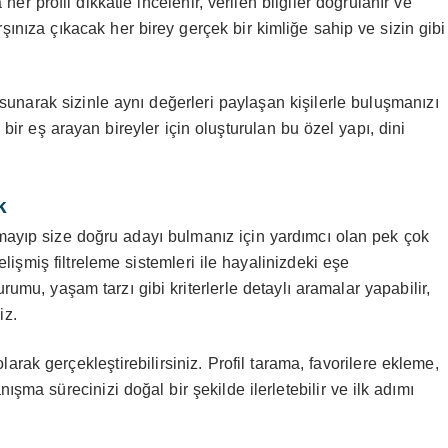
a her profil dikkatle incelenir, verilen bilgiler doğrulanır ve
rşınıza çıkacak her birey gerçek bir kimliğe sahip ve sizin gibi
unarak sizinle aynı değerleri paylaşan kişilerle buluşmanızı
ir eş arayan bireyler için oluşturulan bu özel yapı, dini
k
ayıp size doğru adayı bulmanız için yardımcı olan pek çok
elişmiş filtreleme sistemleri ile hayalinizdeki eşe
rumu, yaşam tarzı gibi kriterlerle detaylı aramalar yapabilir,
iz.
larak gerçekleştirebilirsiniz. Profil tarama, favorilere ekleme,
şma sürecinizi doğal bir şekilde ilerletebilir ve ilk adımı