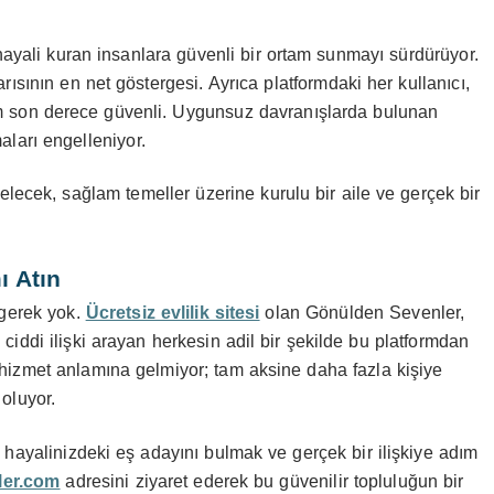
hayali kuran insanlara güvenli bir ortam sunmayı sürdürüyor.
rısının en net göstergesi. Ayrıca platformdaki her kullanıcı,
ortam son derece güvenli. Uygunsuz davranışlarda bulunan
maları engelleniyor.
 gelecek, sağlam temeller üzerine kurulu bir aile ve gerçek bir
ı Atın
 gerek yok.
Ücretsiz evlilik sitesi
olan Gönülden Sevenler,
 ciddi ilişki arayan herkesin adil bir şekilde bu platformdan
z hizmet anlamına gelmiyor; tam aksine daha fazla kişiye
oluyor.
e hayalinizdeki eş adayını bulmak ve gerçek bir ilişkiye adım
ler.com
adresini ziyaret ederek bu güvenilir topluluğun bir