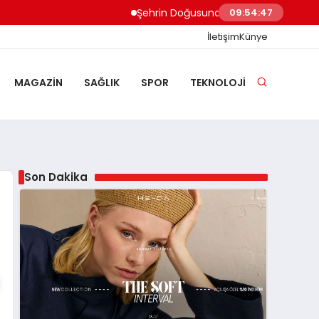
Şehrin Doğusundan Boğaz Kıyılarına Ev Te
09:54:48
İletişim
Künye
MAGAZIN
SAĞLIK
SPOR
TEKNOLOJI
Son Dakika