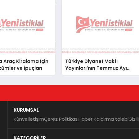
 Araç Kiralama İçin
Türkiye Diyanet Vakfı
zümler ve İpuçları
Yayınları’nın Temmuz Ayı
Fırsat Köşesinde Bülent Ata
Kitapları Var
KURUMSAL
Künye
İletişim
Çerez Politikası
Haber Kaldırma talebi
Gizli
KATEGORİLER