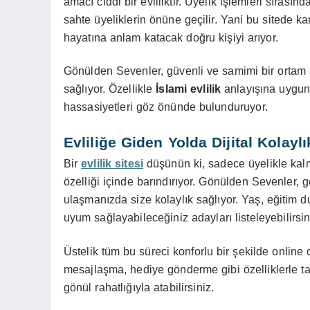
amacı ciddi bir evliliktir. Üyelik işlemleri sırasınd
sahte üyeliklerin önüne geçilir. Yani bu sitede ka
hayatına anlam katacak doğru kişiyi arıyor.
Gönülden Sevenler, güvenli ve samimi bir ortam s
sağlıyor. Özellikle
İslami evlilik
anlayışına uygun b
hassasiyetleri göz önünde bulunduruyor.
Evliliğe Giden Yolda Dijital Kolaylı
Bir
evlilik sitesi
düşünün ki, sadece üyelikle kalm
özelliği içinde barındırıyor. Gönülden Sevenler, g
ulaşmanızda size kolaylık sağlıyor. Yaş, eğitim du
uyum sağlayabileceğiniz adayları listeleyebilirsin
Üstelik tüm bu süreci konforlu bir şekilde online o
mesajlaşma, hediye gönderme gibi özelliklerle tanı
gönül rahatlığıyla atabilirsiniz.