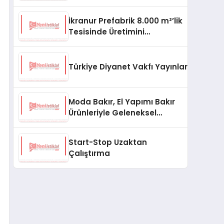
aşması bekleniyor
İkranur Prefabrik 8.000 m²’lik
Tesisinde Üretimini
Büyütüyor
Türkiye Diyanet Vakfı Yayınları, Yeni Ne
Moda Bakır, El Yapımı Bakır
Ürünleriyle Geleneksel
Zanaatkârlığı Modern
Yaşam Alanlarına Taşıyor
Start-Stop Uzaktan
Çalıştırma