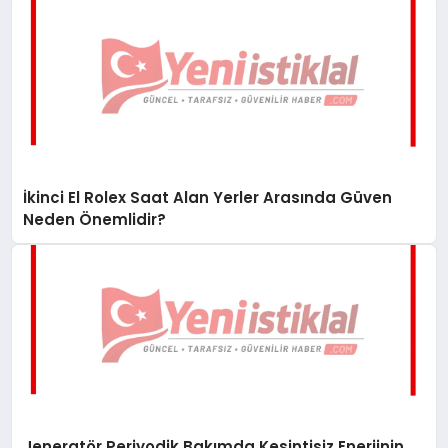
İkinci El Rolex Saat Alan Yerler Arasında Güven
Neden Önemlidir?
Jeneratör Periyodik Bakımda Kesintisiz Enerjinin