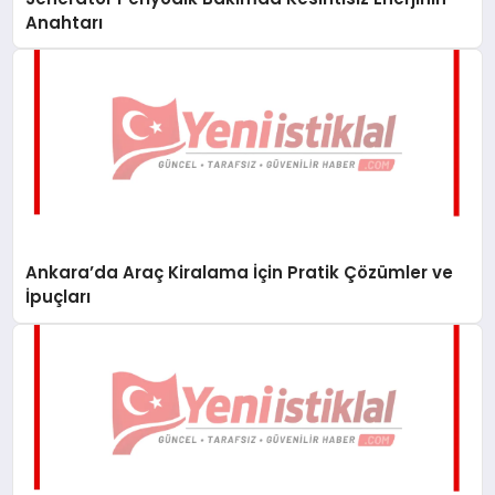
Anahtarı
Ankara’da Araç Kiralama İçin Pratik Çözümler ve
İpuçları