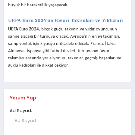
büyük bir hareketlilik yaşayacak.
UEFA Euro 2024’ün Favori Takımları ve Yıldızları
UEFA Euro 2024
, birçok güçlü takımın ve yıldız oyuncunun
sahne alacağı bir turnuva olacak. Avrupa’nın en iyi takımları,
şampiyonluk için kıyasıya mücadele edecek. Fransa, İtalya,
Almanya, İspanya gibi futbol devleri, turnuvanın favori
takımları arasında yer alıyor. Bu takımlar, geçmiş başarıları ve
güçlü kadroları ile dikkat çekiyor.
Yorum Yap
Ad Soyad: