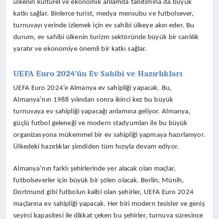
ülkenin kültürel ve ekonomik anlamda tanıtımına da büyük
katkı sağlar. Binlerce turist, medya mensubu ve futbolsever,
turnuvayı yerinde izlemek için ev sahibi ülkeye akın eder. Bu
durum, ev sahibi ülkenin turizm sektöründe büyük bir canlılık
yaratır ve ekonomiye önemli bir katkı sağlar.
UEFA Euro 2024’ün Ev Sahibi ve Hazırlıkları
UEFA Euro 2024’e Almanya ev sahipliği yapacak. Bu,
Almanya’nın 1988 yılından sonra ikinci kez bu büyük
turnuvaya ev sahipliği yapacağı anlamına geliyor. Almanya,
güçlü futbol geleneği ve modern stadyumları ile bu büyük
organizasyona mükemmel bir ev sahipliği yapmaya hazırlanıyor.
Ülkedeki hazırlıklar şimdiden tüm hızıyla devam ediyor.
Almanya’nın farklı şehirlerinde yer alacak olan maçlar,
futbolseverler için büyük bir şölen olacak. Berlin, Münih,
Dortmund gibi futbolun kalbi olan şehirler, UEFA Euro 2024
maçlarına ev sahipliği yapacak. Her biri modern tesisler ve geniş
seyirci kapasitesi ile dikkat çeken bu şehirler, turnuva süresince