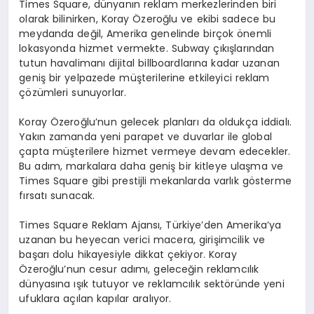
Times Square, dünyanın reklam merkezlerinden biri
olarak bilinirken, Koray Özeroğlu ve ekibi sadece bu
meydanda değil, Amerika genelinde birçok önemli
lokasyonda hizmet vermekte. Subway çıkışlarından
tutun havalimanı dijital billboardlarına kadar uzanan
geniş bir yelpazede müşterilerine etkileyici reklam
çözümleri sunuyorlar.
Koray Özeroğlu’nun gelecek planları da oldukça iddialı.
Yakın zamanda yeni parapet ve duvarlar ile global
çapta müşterilere hizmet vermeye devam edecekler.
Bu adım, markalara daha geniş bir kitleye ulaşma ve
Times Square gibi prestijli mekanlarda varlık gösterme
fırsatı sunacak.
Times Square Reklam Ajansı, Türkiye’den Amerika’ya
uzanan bu heyecan verici macera, girişimcilik ve
başarı dolu hikayesiyle dikkat çekiyor. Koray
Özeroğlu’nun cesur adımı, geleceğin reklamcılık
dünyasına ışık tutuyor ve reklamcılık sektöründe yeni
ufuklara açılan kapılar aralıyor.