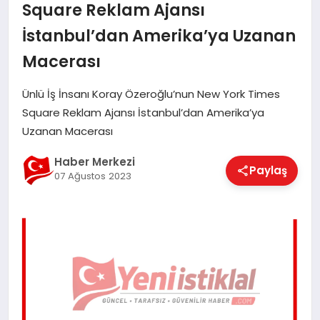
Square Reklam Ajansı
EĞITIM
İstanbul’dan Amerika’ya Uzanan
Macerası
EKONOMI
Ünlü İş İnsanı Koray Özeroğlu’nun New York Times
Square Reklam Ajansı İstanbul’dan Amerika’ya
MAGAZIN
Uzanan Macerası
Haber Merkezi
Paylaş
SAĞLIK
07 Ağustos 2023
SPOR
TEKNOLOJI