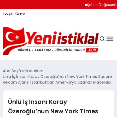
Şehrin Doğusundan Bo
İletişim
Künye
Ana Sayfa
Haberler
Ünlü İş İnsanı Koray Özeroğlu’nun New York Times Square
Reklam Ajansı İstanbul’dan Amerika’ya Uzanan Macerası
GÜNDEM
Ünlü İş İnsanı Koray
DÜNYA
Özeroğlu’nun New York Times