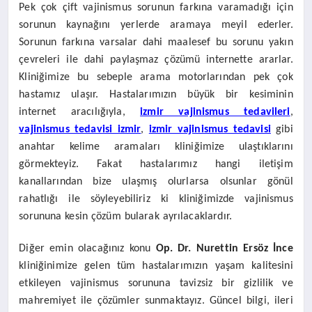
Pek çok çift vajinismus sorunun farkına varamadığı için
sorunun kaynağını yerlerde aramaya meyil ederler.
Sorunun farkına varsalar dahi maalesef bu sorunu yakın
çevreleri ile dahi paylaşmaz çözümü internette ararlar.
Kliniğimize bu sebeple arama motorlarından pek çok
hastamız ulaşır. Hastalarımızın büyük bir kesiminin
internet aracılığıyla,
izmir vajinismus tedavileri
,
vajinismus tedavisi izmir
,
izmir vajinismus tedavisi
gibi
anahtar kelime aramaları kliniğimize ulaştıklarını
görmekteyiz. Fakat hastalarımız hangi iletişim
kanallarından bize ulaşmış olurlarsa olsunlar gönül
rahatlığı ile söyleyebiliriz ki kliniğimizde vajinismus
sorununa kesin çözüm bularak ayrılacaklardır.
Diğer emin olacağınız konu
Op. Dr. Nurettin Ersöz İnce
kliniğinimize gelen tüm hastalarımızın yaşam kalitesini
etkileyen vajinismus sorununa tavizsiz bir gizlilik ve
mahremiyet ile çözümler sunmaktayız. Güncel bilgi, ileri