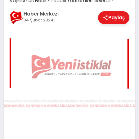
Vajinismus Nedir? Tedavi Yöntemleri Nelerdir?
EĞITIM
Haber Merkezi
Paylaş
04 Şubat 2024
EKONOMI
MAGAZIN
SAĞLIK
SPOR
TEKNOLOJI