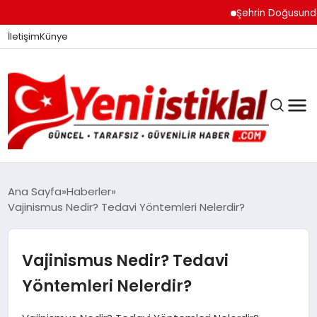
Şehrin Doğusundan Boğ
İletişim
Künye
Ana Sayfa
Haberler
Vajinismus Nedir? Tedavi Yöntemleri Nelerdir?
GÜNDEM
Vajinismus Nedir? Tedavi
DÜNYA
Yöntemleri Nelerdir?