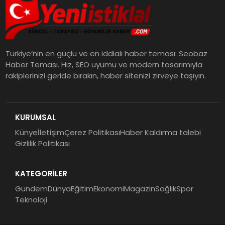
Türkiye’nin en güçlü ve en iddialı haber teması: Seobaz
Haber Teması. Hız, SEO uyumu ve modern tasarımıyla
rakiplerinizi geride bırakın, haber sitenizi zirveye taşıyın.
KURUMSAL
Künye
İletişim
Çerez Politikası
Haber Kaldırma talebi
Gizlilik Politikası
KATEGORİLER
Gündem
Dünya
Eğitim
Ekonomi
Magazin
Sağlık
Spor
Teknoloji