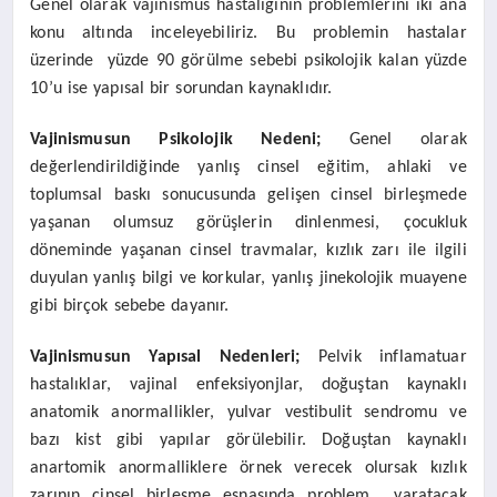
Genel olarak vajinismus hastalığının problemlerini iki ana
konu altında inceleyebiliriz. Bu problemin hastalar
üzerinde yüzde 90 görülme sebebi psikolojik kalan yüzde
10’u ise yapısal bir sorundan kaynaklıdır.
Vajinismusun Psikolojik Nedeni;
Genel olarak
değerlendirildiğinde yanlış cinsel eğitim, ahlaki ve
toplumsal baskı sonucusunda gelişen cinsel birleşmede
yaşanan olumsuz görüşlerin dinlenmesi, çocukluk
döneminde yaşanan cinsel travmalar, kızlık zarı ile ilgili
duyulan yanlış bilgi ve korkular, yanlış jinekolojik muayene
gibi birçok sebebe dayanır.
Vajinismusun Yapısal Nedenleri;
Pelvik inflamatuar
hastalıklar, vajinal enfeksiyonjlar, doğuştan kaynaklı
anatomik anormallikler, yulvar vestibulit sendromu ve
bazı kist gibi yapılar görülebilir. Doğuştan kaynaklı
anartomik anormalliklere örnek verecek olursak kızlık
zarının cinsel birleşme esnasında problem yaratacak