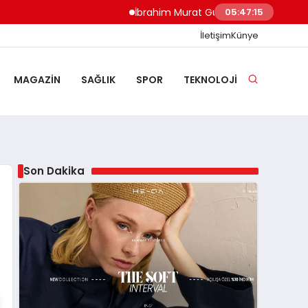
İbrahim Murat Gündüz: Malgaç’tan Nazilli’ni
05:47:16
İletişim
Künye
MAGAZIN
SAĞLIK
SPOR
TEKNOLOJI
Son Dakika