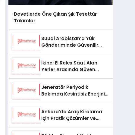
Davetlerde Öne Çıkan Şık Tesettür
Takımlar
Suudi Arabistan’a Yük
Gönderiminde Güvenilir
Lojistik ve Nakliye Çözümleri
İkinci El Rolex Saat Alan
Yerler Arasında Güven
Neden Önemlidir?
Jeneratör Periyodik
Bakımda Kesintisiz Enerjinin
Anahtarı
Ankara’da Araç Kiralama
İçin Pratik Çözümler ve
İpuçları