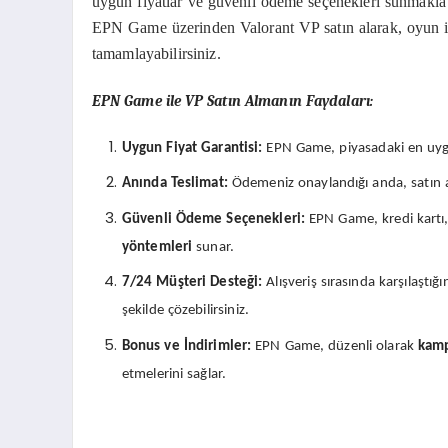
uygun fiyatlar ve güvenli ödeme seçenekleri sunmakl
EPN Game üzerinden Valorant VP satın alarak, oyun için
tamamlayabilirsiniz.
EPN Game ile VP Satın Almanın Faydaları:
Uygun Fiyat Garantisi:
EPN Game, piyasadaki en uygun
Anında Teslimat:
Ödemeniz onaylandığı anda, satın ald
Güvenli Ödeme Seçenekleri:
EPN Game, kredi kartı
yöntemleri
sunar.
7/24 Müşteri Desteği:
Alışveriş sırasında karşılaştı
şekilde çözebilirsiniz.
Bonus ve İndirimler:
EPN Game, düzenli olarak
kamp
etmelerini sağlar.