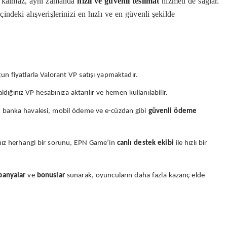
a kalmaz, aynı zamanda
hızlı ve güvenli teslimat
hizmeti de sağlar.
deki alışverişlerinizi en hızlı ve en güvenli şekilde
 fiyatlarla Valorant VP satışı yapmaktadır.
ığınız VP hesabınıza aktarılır ve hemen kullanılabilir.
, banka havalesi, mobil ödeme ve e-cüzdan gibi
güvenli ödeme
ğınız herhangi bir sorunu, EPN Game’in
canlı destek ekibi
ile hızlı bir
anyalar
ve
bonuslar
sunarak, oyuncuların daha fazla kazanç elde