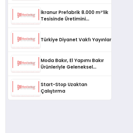
aşması bekleniyor
İkranur Prefabrik 8.000 m²’lik
Tesisinde Üretimini
Büyütüyor
Türkiye Diyanet Vakfı Yayınları, Yeni Ne
Moda Bakır, El Yapımı Bakır
Ürünleriyle Geleneksel
Zanaatkârlığı Modern
Yaşam Alanlarına Taşıyor
Start-Stop Uzaktan
Çalıştırma