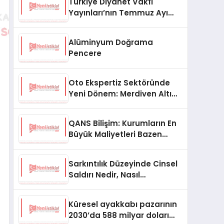
Türkiye Diyanet Vakfı
Yayınları’nın Temmuz Ayı
Fırsat Köşesinde Bülent Ata
Kitapları Var
Alüminyum Doğrama
Pencere
Oto Ekspertiz Sektöründe
Yeni Dönem: Merdiven Altı
İşletmeler Tarih Oluyor
QANS Bilişim: Kurumların En
Büyük Maliyetleri Bazen
Görünmeyenler Oluyor
Sarkıntılık Düzeyinde Cinsel
Saldırı Nedir, Nasıl
Değerlendirilir?
Küresel ayakkabı pazarının
2030’da 588 milyar doları