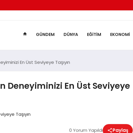
GÜNDEM
DÜNYA
EĞITIM
EKONOMI
eyiminizi En Üst Seviyeye Taşıyın
un Deneyiminizi En Üst Seviyeye
eviyeye Taşıyın
0 Yorum Yapıldı
Paylaş