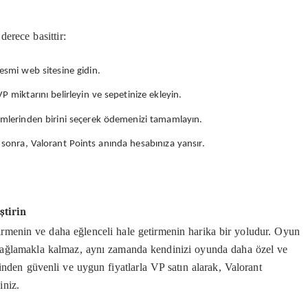
erece basittir:
smi web sitesine gidin.
 miktarını belirleyin ve sepetinize ekleyin.
lerinden birini seçerek ödemenizi tamamlayın.
onra, Valorant Points anında hesabınıza yansır.
ştirin
tirmenin ve daha eğlenceli hale getirmenin harika bir yoludur. Oyun
k sağlamakla kalmaz, aynı zamanda kendinizi oyunda daha özel ve
den güvenli ve uygun fiyatlarla VP satın alarak, Valorant
iniz.