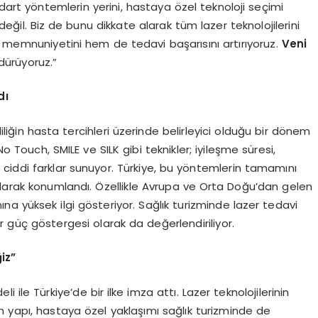
ndart yöntemlerin yerini, hastaya özel teknoloji seçimi
 değil. Biz de bunu dikkate alarak tüm lazer teknolojilerini
a memnuniyetini hem de tedavi başarısını artırıyoruz.
Veni
dürüyoruz.”
dı
liliğin hasta tercihleri üzerinde belirleyici olduğu bir dönem
 No Touch, SMILE ve SILK gibi teknikler; iyileşme süresi,
ciddi farklar sunuyor. Türkiye, bu yöntemlerin tamamını
olarak konumlandı. Özellikle Avrupa ve Orta Doğu’dan gelen
a yüksek ilgi gösteriyor. Sağlık turizminde lazer tedavi
r güç göstergesi olarak da değerlendiriliyor.
iz”
li ile Türkiye’de bir ilke imza attı. Lazer teknolojilerinin
ran yapı, hastaya özel yaklaşımı sağlık turizminde de