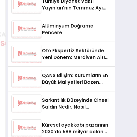
Türkiye Diyanet Vakfı
Yayınları’nın Temmuz Ayı
Fırsat Köşesinde Bülent Ata
Kitapları Var
Alüminyum Doğrama
Pencere
Oto Ekspertiz Sektöründe
Yeni Dönem: Merdiven Altı
İşletmeler Tarih Oluyor
QANS Bilişim: Kurumların En
Büyük Maliyetleri Bazen
Görünmeyenler Oluyor
Sarkıntılık Düzeyinde Cinsel
Saldırı Nedir, Nasıl
Değerlendirilir?
Küresel ayakkabı pazarının
2030’da 588 milyar doları