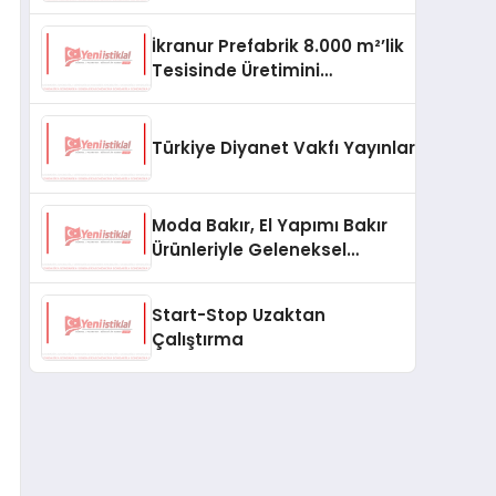
aşması bekleniyor
İkranur Prefabrik 8.000 m²’lik
Tesisinde Üretimini
Büyütüyor
Türkiye Diyanet Vakfı Yayınları, Yeni Ne
Moda Bakır, El Yapımı Bakır
Ürünleriyle Geleneksel
Zanaatkârlığı Modern
Yaşam Alanlarına Taşıyor
Start-Stop Uzaktan
Çalıştırma