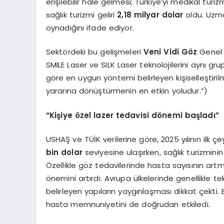
erişilebilir hale gelmesi; Türkiye’yi medikal tu
sağlık turizmi geliri
2,18 milyar dolar
oldu. Uzman
oynadığını ifade ediyor.
Sektördeki bu gelişmeleri
Veni Vidi Göz
Genel
SMILE Laser ve SILK Laser teknolojilerini aynı gr
göre en uygun yöntemi belirleyen kişiselleştiril
yararına dönüştürmenin en etkin yoludur.”)
“Kişiye özel lazer tedavisi dönemi başladı”
USHAŞ ve TÜİK verilerine göre, 2025 yılının ilk çe
bin dolar
seviyesine ulaşırken, sağlık turizminin
Özellikle göz tedavilerinde hasta sayısının artma
önemini artırdı. Avrupa ülkelerinde genellikle t
belirleyen yapıların yaygınlaşması dikkat çekti.
hasta memnuniyetini de doğrudan etkiledi.