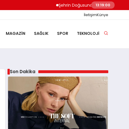
Şehrin Doğusundan Boğaz Kıyılarına Ev T
13:19:01
İletişim
Künye
MAGAZIN
SAĞLIK
SPOR
TEKNOLOJI
Son Dakika