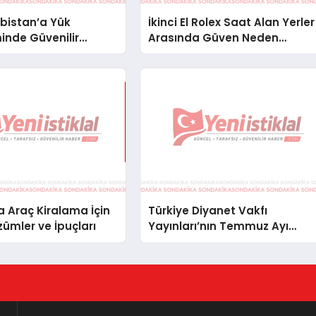
bistan’a Yük
İkinci El Rolex Saat Alan Yerler
inde Güvenilir
Arasında Güven Neden
ve Nakliye Çözümleri
Önemlidir?
 Araç Kiralama İçin
Türkiye Diyanet Vakfı
zümler ve İpuçları
Yayınları’nın Temmuz Ayı
Fırsat Köşesinde Bülent Ata
Kitapları Var