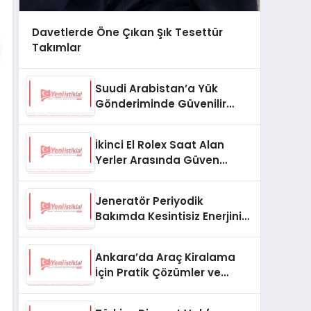
Davetlerde Öne Çıkan Şık Tesettür
Takımlar
Suudi Arabistan’a Yük
Gönderiminde Güvenilir
Lojistik ve Nakliye Çözümleri
İkinci El Rolex Saat Alan
Yerler Arasında Güven
Neden Önemlidir?
Jeneratör Periyodik
Bakımda Kesintisiz Enerjinin
Anahtarı
Ankara’da Araç Kiralama
İçin Pratik Çözümler ve
İpuçları