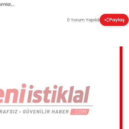
şımlar,…
0 Yorum Yapıldı
Paylaş