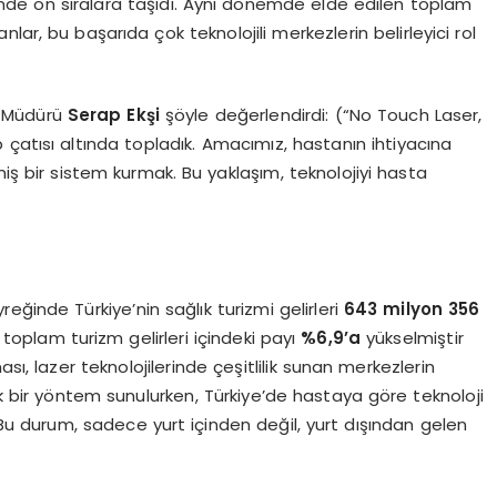
rizmde ön sıralara taşıdı. Aynı dönemde elde edilen toplam
lar, bu başarıda çok teknolojili merkezlerin belirleyici rol
 Müdürü
Serap Ekşi
şöyle değerlendirdi: (“No Touch Laser,
up çatısı altında topladık. Amacımız, hastanın ihtiyacına
miş bir sistem kurmak. Bu yaklaşım, teknolojiyi hasta
yreğinde Türkiye’nin sağlık turizmi gelirleri
643 milyon 356
 toplam turizm gelirleri içindeki payı
%6,9’a
yükselmiştir
sı, lazer teknolojilerinde çeşitlilik sunan merkezlerin
ek bir yöntem sunulurken, Türkiye’de hastaya göre teknoloji
 Bu durum, sadece yurt içinden değil, yurt dışından gelen