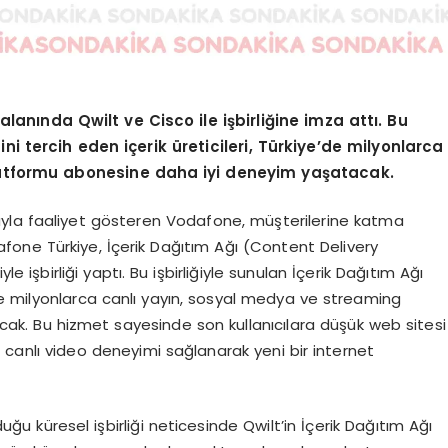
lanında Qwilt ve Cisco ile işbirliğine imza attı. Bu
ini tercih eden içerik üreticileri, Türkiye’de milyonlarca
latformu abonesine daha iyi deneyim yaşatacak.
onuyla faaliyet gösteren Vodafone, müşterilerine katma
one Türkiye, İçerik Dağıtım Ağı (Content Delivery
e işbirliği yaptı. Bu işbirliğiyle sunulan İçerik Dağıtım Ağı
e’de milyonlarca canlı yayın, sosyal medya ve streaming
k. Bu hizmet sayesinde son kullanıcılara düşük web sitesi
z canlı video deneyimi sağlanarak yeni bir internet
ğu küresel işbirliği neticesinde Qwilt’in İçerik Dağıtım Ağı