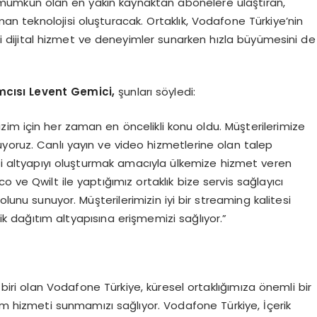
ümkün olan en yakın kaynaktan abonelere ulaştıran,
man teknolojisi oluşturacak. Ortaklık, Vodafone Türkiye’nin
i dijital hizmet ve deneyimler sunarken hızla büyümesini de
mcısı Levent Gemici,
şunları söyledi:
im için her zaman en öncelikli konu oldu. Müşterilerimize
yoruz. Canlı yayın ve video hizmetlerine olan talep
kli altyapıyı oluşturmak amacıyla ülkemize hizmet veren
isco ve Qwilt ile yaptığımız ortaklık bize servis sağlayıcı
olunu sunuyor. Müşterilerimizin iyi bir streaming kalitesi
rik dağıtım altyapısına erişmemizi sağlıyor.”
 biri olan Vodafone Türkiye, küresel ortaklığımıza önemli bir
ıtım hizmeti sunmamızı sağlıyor. Vodafone Türkiye, İçerik