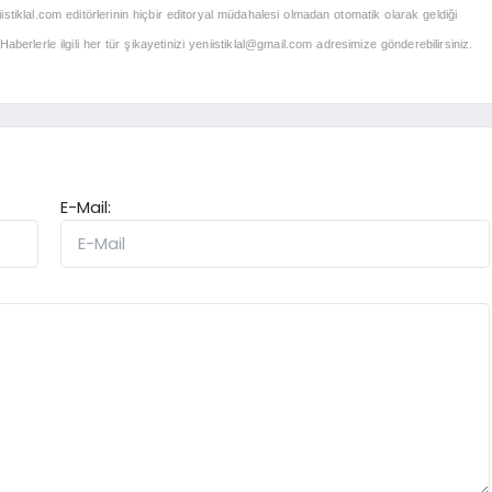
iistiklal.com editörlerinin hiçbir editoryal müdahalesi olmadan otomatik olarak geldiği
berlerle ilgili her tür şikayetinizi
yeniistiklal@gmail.com
adresimize gönderebilirsiniz.
E-Mail: