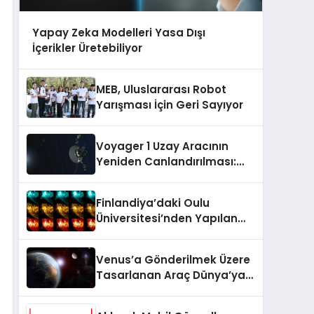
Yapay Zeka Modelleri Yasa Dışı
İçerikler Üretebiliyor
MEB, Uluslararası Robot
Yarışması İçin Geri Sayıyor
Voyager 1 Uzay Aracının
Yeniden Canlandırılması:
NASA’nın Riskli Kararı
Finlandiya’daki Oulu
Üniversitesi’nden Yapılan
Araştırmaya Göre Milattan
Önce 12.350 Yılında Büyük Bir
Venus’a Gönderilmek Üzere
Jeomanyetik Fırtına Yaşandı
Tasarlanan Araç Dünya’ya
Düştü