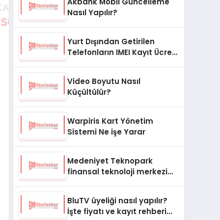
Akbank Mobil Güncelleme
Nasıl Yapılır?
Yurt Dışından Getirilen
Telefonların IMEI Kayıt Ücreti
Ne Kadar?
Video Boyutu Nasıl
Küçültülür?
Warpiris Kart Yönetim
Sistemi Ne işe Yarar
Medeniyet Teknopark
finansal teknoloji merkezi
oluyor
BluTV üyeliği nasıl yapılır?
İşte fiyatı ve kayıt rehberi