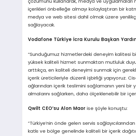
çözümünü kullanarak, medya ve uygulamaları m
içerikleri önbelleğe almayı kolaylaştıran bir kat
medya ve web sitesi dahil olmak üzere yenilikç
sağlayacak.
Vodafone Türkiye İcra Kurulu Başkan Yardı
“Sunduğumuz hizmetlerdeki deneyim kalitesi biz
yüksek kaliteli hizmet sunmaktan mutluluk duyu
arttıkça, en kaliteli deneyimi sunmak için gere
içerik üreticileriyle düzenli işbirliği yapıyoruz. C
ağlarından içerik teslimini sağlamanın yeni bir y
almalarını sağlarken, daha ölçeklenebilir bir içe
Qwilt CEO’su Alon Maor
ise şöyle konuştu:
“Türkiye’nin önde gelen servis sağlayıcılarından
katkı ve bölge genelinde kaliteli bir içerik dağ