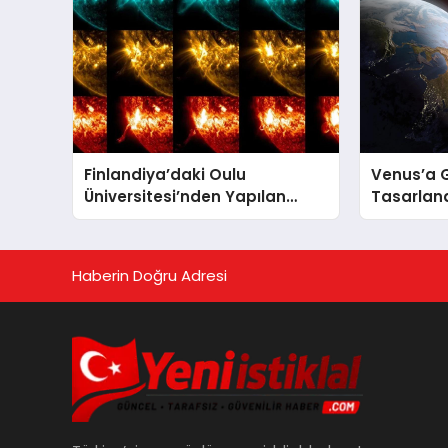
Finlandiya’daki Oulu
Venus’a 
Üniversitesi’nden Yapılan
Tasarlan
Araştırmaya Göre Milattan
Düştü
Önce 12.350 Yılında Büyük Bir
Jeomanyetik Fırtına Yaşandı
Haberin Doğru Adresi