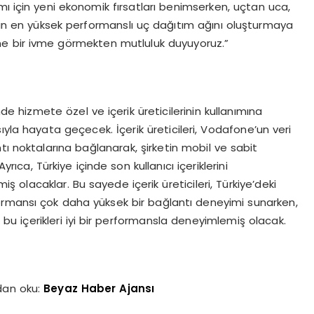
mı için yeni ekonomik fırsatları benimserken, uçtan uca,
anın en yüksek performanslı uç dağıtım ağını oluşturmaya
ne bir ivme görmekten mutluluk duyuyoruz.”
de hizmete özel ve içerik üreticilerinin kullanımına
yla hayata geçecek. İçerik üreticileri, Vodafone’un veri
tı noktalarına bağlanarak, şirketin mobil ve sabit
ıca, Türkiye içinde son kullanıcı içeriklerini
iş olacaklar. Bu sayede içerik üreticileri, Türkiye’deki
ormansı çok daha yüksek bir bağlantı deneyimi sunarken,
bu içerikleri iyi bir performansla deneyimlemiş olacak.
dan oku:
Beyaz Haber Ajansı