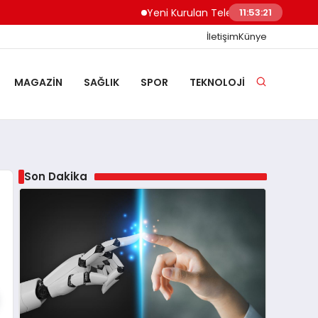
Yeni Kurulan Telegram Grupları Nasıl Keşf
11:53:22
İletişim
Künye
MAGAZIN
SAĞLIK
SPOR
TEKNOLOJI
Son Dakika